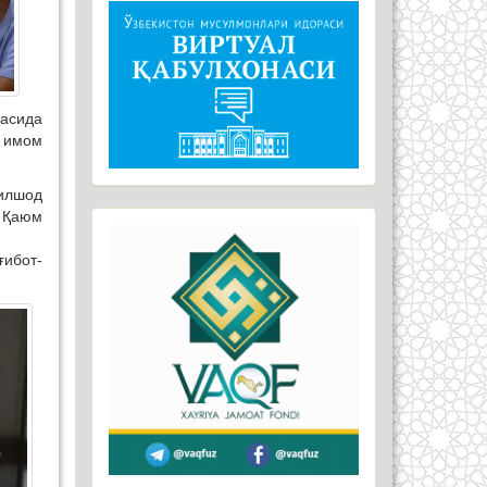
расида
, имом
илшод
 Қаюм
ибот-