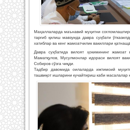
Маҳаллаларда маънавий муҳитни соғломлаштири
тарғиб қилиш мавзуида давра суҳбати ўтказил
хатиблар ва кенг жамоатчилик вакиллари қатнашд
Давра суҳбатида вилоят ҳокимининг жамоат
Маматқулов, Мусулмонлар идораси вилоят вак
Собиров сўзга чиқди.
Тадбир давомида оилаларда ижтимоий муҳитн
ташвиқот ишларини кучайтириш каби масалалар 