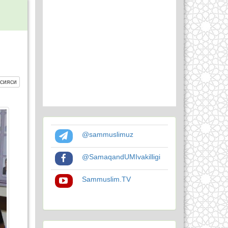
сияси
@sammuslimuz
@SamaqandUMIvakilligi
Sammuslim.TV