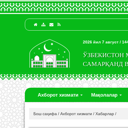
2026 йил 7 август / 1
ЎЗБЕКИСТОН
САМАРҚАНД 
Ахборот хизмати
Мақолалар
Бош саҳифа
/
Ахборот хизмати
/
Хабарлар
/