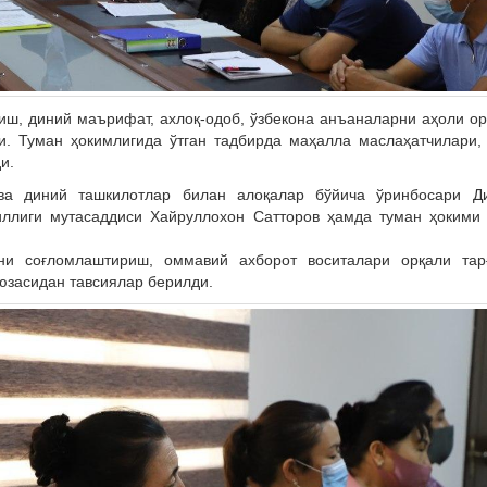
ш, диний маърифат, ахлоқ-одоб, ўзбекона анъаналарни аҳоли о
ди. Туман ҳокимлигида ўтган тадбирда маҳалла маслаҳатчилари
и.
 ва диний ташкилотлар билан алоқалар бўйича ўринбосари Д
иллиги мутасаддиси Хайруллохон Сатторов ҳамда туман ҳокими
и соғломлаштириш, оммавий ахборот воситалари орқали тарғ
юзасидан тавсиялар берилди.