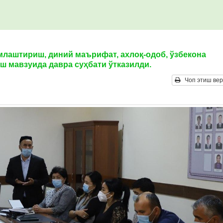
лаштириш, диний маърифат, ахлоқ-одоб, ўзбекона
ш мавзуида давра суҳбати ўтказилди.
Чоп этиш вер