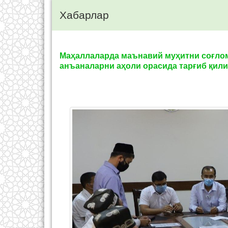
Хабарлар
Маҳаллаларда маънавий муҳитни соғлом
анъаналарни аҳоли орасида тарғиб қили