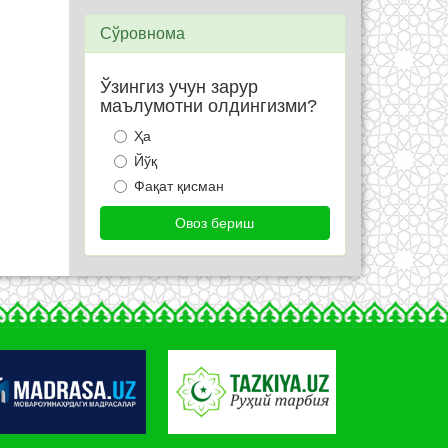
Сўровнома
Ўзингиз учун зарур
маълумотни олдингизми?
Ҳа
Йўқ
Фақат қисман