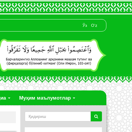
Ўз
O‘z
диа
Муҳим маълумотлар