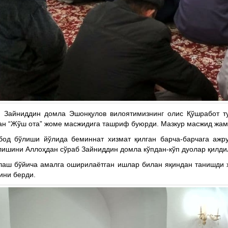
и Зайниддин домла Эшонқулов вилоятимизнинг олис Қўшработ т
ган “Жўш ота” жоме масжидига ташриф буюрди. Мазкур масжид жам
бод бўлиши йўлида беминнат хизмат қилган барча-барчага ажр
лишини Аллоҳдан сўраб Зайниддин домла кўпдан-кўп дуолар қилди
рлаш бўйича амалга оширилаётган ишлар билан яқиндан танишди 
ини берди.