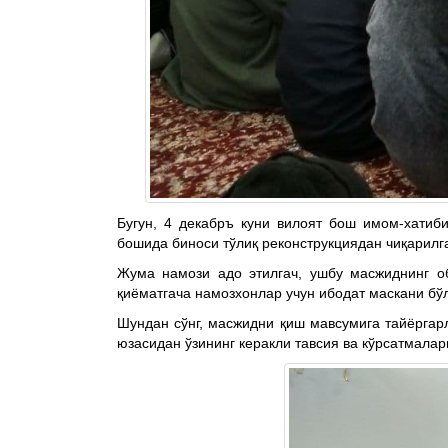
Бугун, 4 декабръ куни вилоят бош имом-хатиб
бошида биноси тўлиқ реконструкциядан чиқарил
Жума намози адо этилгач, ушбу масжиднинг о
қиёматгача намозхонлар учун ибодат маскани бў
Шундан сўнг, масжидни қиш мавсумига тайёрга
юзасидан ўзининг керакли тавсия ва кўрсатмалар