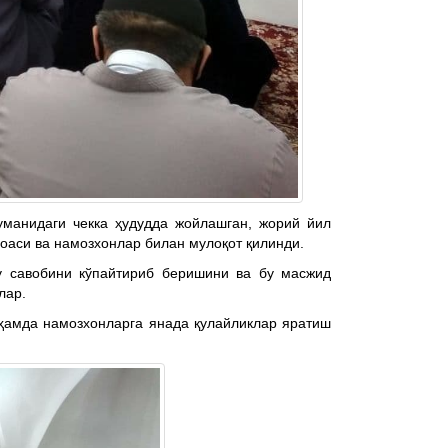
уманидаги чекка ҳудудда жойлашган, жорий йил
оаси ва намозхонлар билан мулоқот қилинди.
у савобини кўпайтириб беришини ва бу масжид
лар.
ҳамда намозхонларга янада қулайликлар яратиш