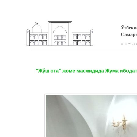
Ўзбеки
Самарқ
w w w . s a
“Жўш ота” жоме масжидида Жума ибодат