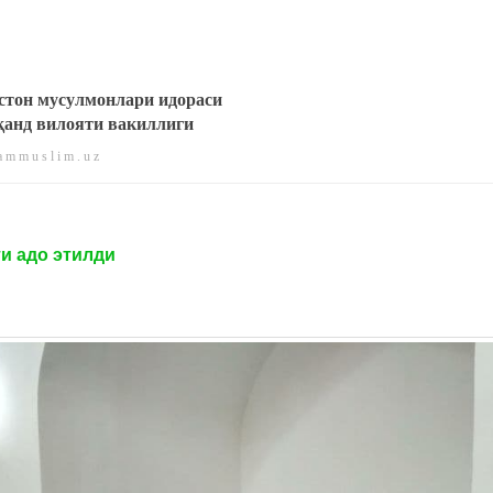
стон мусулмонлари идораси
анд вилояти вакиллиги
 m m u s l i m . u z
и адо этилди