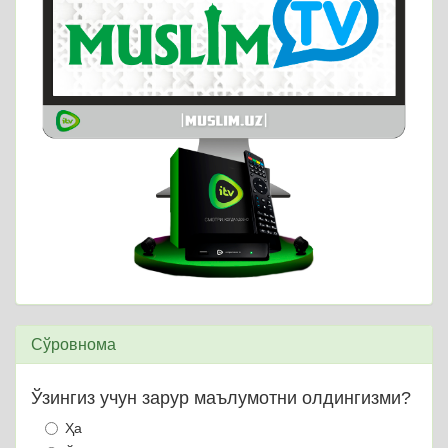
Сўровнома
Ўзингиз учун зарур маълумотни олдингизми?
Ҳа