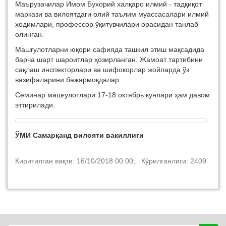
Маърузачилар Имом Бухорий халқаро илмий - тадқиқот
маркази ва вилоятдаги олий таълим муассасалари илмий
ходимлари, профессор ўқитувчилари орасидан танлаб
олинган.
Машғулотларни юқори сафияда ташкил этиш мақсадида
барча шарт шароитлар ҳозирланган. Жамоат тартибини
сақлаш инспекторлари ва шифокорлар жойларда ўз
вазифаларини бажармоқдалар.
Семинар машғулотлари 17-18 октябрь кунлари ҳам давом
эттирилади.
ЎМИ Самарқанд вилояти вакиллиги
Киритилган вақти: 16/10/2018 00:00; Кўрилганлиги: 2409