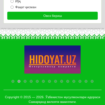
Йўқ
Фақат қисман
Copyright © 2015 — 2026. Ўзбекистон мусулмонлари идораси
Самарқанд вилояти вакиллиги.