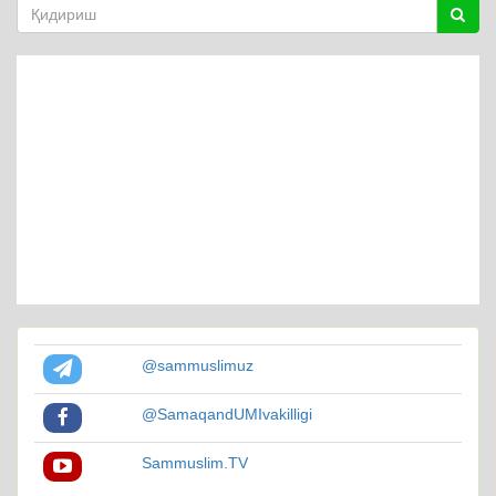
@sammuslimuz
@SamaqandUMIvakilligi
Sammuslim.TV