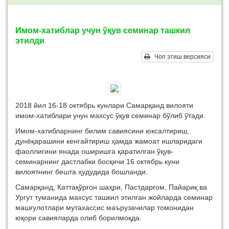
Имом-хатиблар учун ўқув семинар ташкил
этилди
Чоп этиш версияси
2018 йил 16-18 октябрь кунлари Самарқанд вилояти
имом-хатиблари учун махсус ўқув семинар бўлиб ўтади.
Имом-хатибларнинг билим савиясини юксалтириш,
дунёқарашини кенгайтириш ҳамда жамоат ишларидаги
фаоллигини янада оширишга қаратилган ўқув-
семинарнинг дастлабки босқичи 16 октябрь куни
вилоятнинг бешта ҳудудида бошланди.
Самарқанд, Каттақўрғон шаҳри, Пастдарғом, Пайариқ ва
Ургут туманида махсус ташкил этилган жойларда семинар
машғулотлари мутахассис маърузачилар томонидан
юқори савияларда олиб борилмоқда.