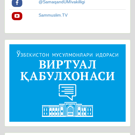
@SamaqandUMIvakilligi
Sammuslim.TV