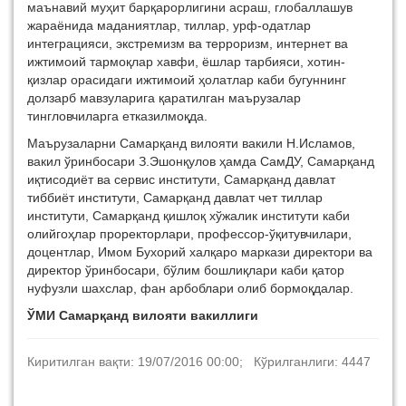
маънавий муҳит барқарорлигини асраш, глобаллашув
жараёнида маданиятлар, тиллар, урф-одатлар
интеграцияси, экстремизм ва терроризм, интернет ва
ижтимоий тармоқлар хавфи, ёшлар тарбияси, хотин-
қизлар орасидаги ижтимоий ҳолатлар каби бугуннинг
долзарб мавзуларига қаратилган маърузалар
тингловчиларга етказилмоқда.
Маърузаларни Самарқанд вилояти вакили Н.Исламов,
вакил ўринбосари З.Эшонқулов ҳамда СамДУ, Самарқанд
иқтисодиёт ва сервис институти, Самарқанд давлат
тиббиёт институти, Самарқанд давлат чет тиллар
институти, Самарқанд қишлоқ хўжалик институти каби
олийгоҳлар проректорлари, профессор-ўқитувчилари,
доцентлар, Имом Бухорий халқаро маркази директори ва
директор ўринбосари, бўлим бошлиқлари каби қатор
нуфузли шахслар, фан арбоблари олиб бормоқдалар.
ЎМИ Самарқанд вилояти вакиллиги
Киритилган вақти: 19/07/2016 00:00; Кўрилганлиги: 4447