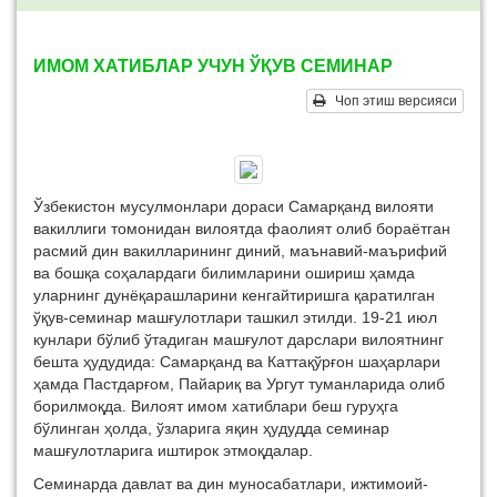
ИМОМ ХАТИБЛАР УЧУН ЎҚУВ СЕМИНАР
Чоп этиш версияси
Ўзбекистон мусулмонлари дораси Самарқанд вилояти
вакиллиги томонидан вилоятда фаолият олиб бораётган
расмий дин вакилларининг диний, маънавий-маърифий
ва бошқа соҳалардаги билимларини ошириш ҳамда
уларнинг дунёқарашларини кенгайтиришга қаратилган
ўқув-семинар машғулотлари ташкил этилди. 19-21 июл
кунлари бўлиб ўтадиган машғулот дарслари вилоятнинг
бешта ҳудудида: Самарқанд ва Каттақўрғон шаҳарлари
ҳамда Пастдарғом, Пайариқ ва Ургут туманларида олиб
борилмоқда. Вилоят имом хатиблари беш гуруҳга
бўлинган ҳолда, ўзларига яқин ҳудудда семинар
машғулотларига иштирок этмоқдалар.
Семинарда давлат ва дин муносабатлари, ижтимоий-