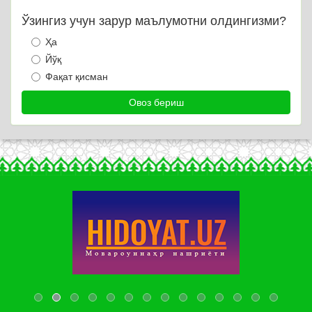
Ўзингиз учун зарур маълумотни олдингизми?
Ҳа
Йўқ
Фақат қисман