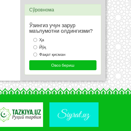
Сўровнома
Ўзингиз учун зарур
маълумотни олдингизми?
Ҳа
Йўқ
Фақат қисман