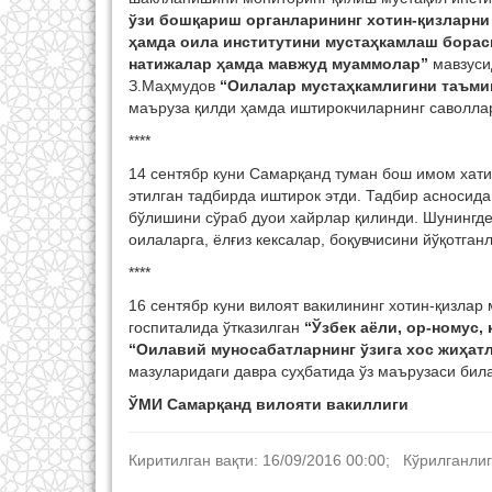
ўзи бошқариш органларининг хотин-қизларни
ҳамда оила институтини мустаҳкамлаш борас
натижалар ҳамда мавжуд муаммолар”
мавзусид
З.Маҳмудов
“Оилалар мустаҳкамлигини таъми
маъруза қилди ҳамда иштирокчиларнинг саволла
****
14 сентябр куни Самарқанд туман бош имом хат
этилган тадбирда иштирок этди. Тадбир асносида
бўлишини сўраб дуои хайрлар қилинди. Шунингде
оилаларга, ёлғиз кексалар, боқувчисини йўқотган
****
16 сентябр куни вилоят вакилининг хотин-қизла
госпиталида ўтказилган
“Ўзбек аёли, ор-номус,
“Оилавий муносабатларнинг ўзига хос жиҳат
мазуларидаги давра суҳбатида ўз маърузаси била
ЎМИ Самарқанд вилояти вакиллиги
Киритилган вақти: 16/09/2016 00:00; Кўрилганлиг