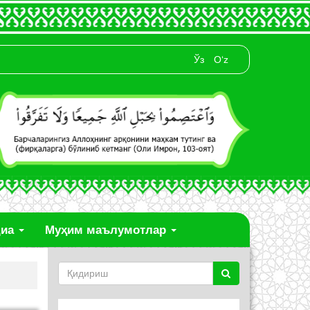
Ўз
O‘z
диа
Муҳим маълумотлар