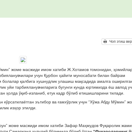
Чоп этиш вер
Мўмин” жоме масжиди имом хатиби Ж.Хотамов томонидан, ҳомийла
арбияланувчилари учун Қурбон ҳайити муносабати билан байрам
ри болалар қалбига хушнудлик улашиш мақсадида амалга оширилга
лик уйи тарбияланувчиларига бугунги кунда юртимизда ёш авлод у
н ҳолда ўқиб-изланиб, етук кадр бўлиб етишишларини тилади.
н кўрсатилаётган эътибор ва ғамхўрлик учун “Хўжа Абду Мўмин” ж
лик изҳор этилди.
арун” жоме масжиди имом хатиби Зафар Маҳмудов Фуқаролик жами
тути Самарқанд ҳудудий бўлимида бўлиб ўтган
“Фуқароларнинг ў