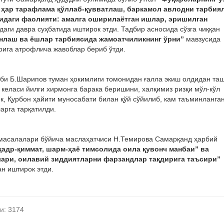
 ҳар тарафлама қўллаб-қувватлаш, баркамол авлодни тарбия
идаги фаолияти: амалга оширилаётган ишлар, эришилган
аги давра суҳбатида иштирок этди. Тадбир асносида сўзга чиққан
нлаш ва ёшлар тарбиясида жамоатчиликнинг ўрни”
мавзусида
рига атрофлича жавоблар бериб ўтди.
иби Б.Шарипов туман ҳокимлиги томонидан ғалла экиш олдидан та
 келаси йилги хирмонга барака беришини, халқимиз ризқи мўл-кўл
к, Қурбон ҳайити муносабати билан қўй сўйилиб, кам таъминланга
ларга тарқатилди.
р масалалари бўйича маслаҳатчиси Н.Темирова Самарқанд ҳарбий
 қадр-қиммат, шарм-ҳаё тимсолида оила қувонч манбаи” ва
лари, оилавий зиддиятларни фарзандлар тақдирига таъсири”
н иштирок этди.
и: 3174