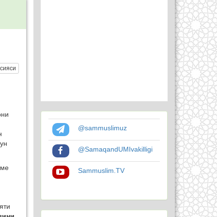
сияси
рни
@sammuslimuz
н
чун
@SamaqandUMIvakilligi
оме
Sammuslim.TV
яти
зини