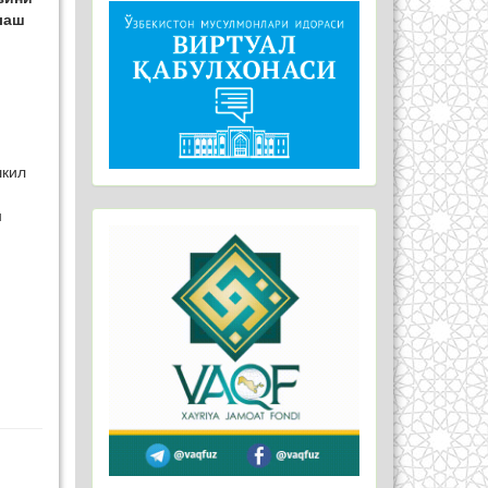
лаш
шкил
н