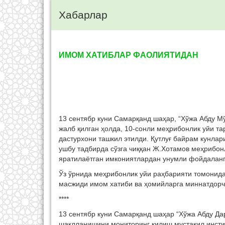
Хабарлар
ИМОМ ХАТИБЛАР ФАОЛИЯТИДАН
13 сентябр куни Самарқанд шаҳар, “Хўжа Абду 
жалб қилган ҳолда, 10-сонли меҳрибонлик уйи т
дастурхони ташкил этилди. Қутлуғ байрам кунла
ушбу тадбирда сўзга чиққан Ж.Хотамов меҳрибон
яратилаётган имкониятлардан унумли фойдаланга
Ўз ўрнида меҳрибонлик уйи раҳбарияти томонида
масжиди имом хатиби ва ҳомийларга миннатдорчи
****
13 сентябр куни Самарқанд шаҳар “Хўжа Абду Д
шаклланишини мониторинг қилиш мустақил инсти