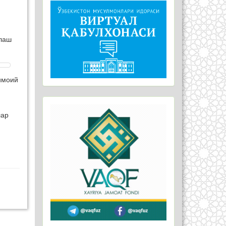
тлаш
имоий
лар