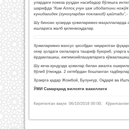
улардаги покиза руҳдан насибадор бўлишга инти
шарифда
“Ким Аллоҳ учун ҳаж ибодатини ножўя
кунидагидек (гуноҳлардан покланиб) қайтади”,
-
Шу биноан ҳозирда ҳожиларимиз маҳаллаларда 
ишларига жалб қилинмоқдалар.
Ҳожиларимиз махсус ҳисобдан чиқарилган фуқар
оғир ҳолдаги оилаларга ташриф буюриб, уларга
ёрдамлашиш, ижтимоийлашувларига кўмаклашиш
Шу кеча-кундузда ҳожилар билан амалга оширил
бўлиб ўтмоқда. 2 октябрдан бошланган тадбирлар
Ҳозирга қадар Жомбой, Булунғур, Оқдарё ва Ишт
ЎМИ Самарқанд вилояти вакиллиги
Киритилган вақти: 06/10/2018 00:00; Кўрилганлиг