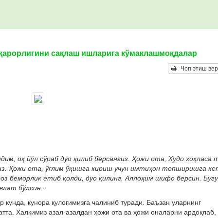
қарорлигини сақлаш ишларига кўмаклашмоқдалар
Чоп этиш вер
м, оқ йўл сўраб дуо қилиб берсангиз. Ҳожи ота, Худо хоҳласа 
сиз. Ҳожи ота, ўғлим ўқишга кириш учун имтиҳон топширишга ке
оз беморлик етиб қолди, дуо қилинг, Аллоҳим шифо берсин. Буг
влат бўлсин...
р кунда, кунора қулоғимизга чалиниб туради. Баъзан уларнинг
батта. Халқимиз азал-азалдан ҳожи ота ва ҳожи оналарни ардоқлаб,