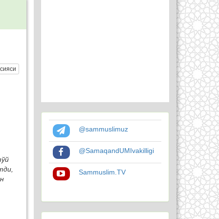
сияси
@sammuslimuz
@SamaqandUMIvakilligi
тўй
тди,
Sammuslim.TV
ун