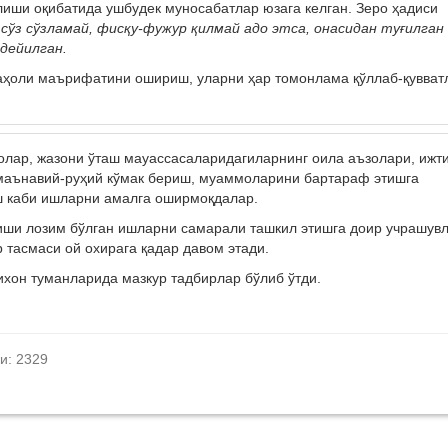
лиши оқибатида ушбудек муносабатлар юзага келган. Зеро ҳадиси
 сўз сўзламай, фисқу-фужур қилмай адо этса, онасидан туғилган
 дейилган.
аҳоли маърифатини ошириш, уларни ҳар томонлама қўллаб-қувва
олар, жазони ўташ мауассасаларидагиларнинг оила аъзолари, ижт
 маънавий-руҳий кўмак бериш, муаммоларини бартараф этишга
 каби ишларни амалга оширмоқдалар.
иши лозим бўлган ишларни самарали ташкил этишга доир учрашув
 тасмаси ой охирага қадар давом этади.
ихон туманларида мазкур тадбирлар бўлиб ўтди.
и: 2329