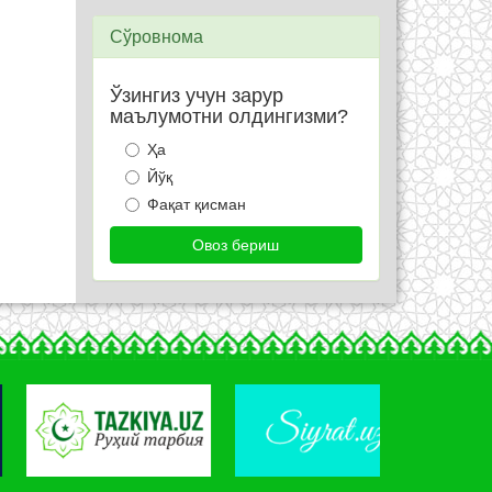
Сўровнома
Ўзингиз учун зарур
маълумотни олдингизми?
Ҳа
Йўқ
Фақат қисман