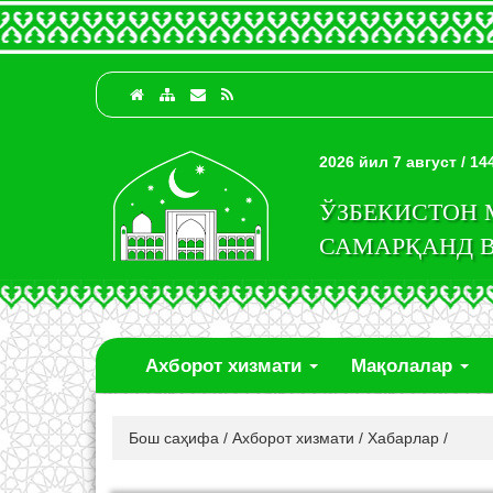
2026 йил 7 август / 1
ЎЗБЕКИСТОН
САМАРҚАНД 
Ахборот хизмати
Мақолалар
Бош саҳифа
/
Ахборот хизмати
/
Хабарлар
/