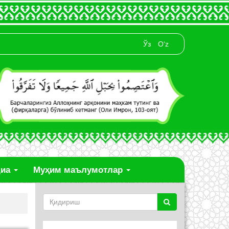
Ўз
O‘z
диа
Муҳим маълумотлар