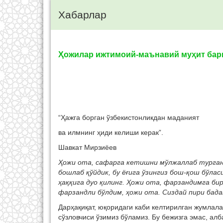
Хабарлар
Ҳожилар ижтимоий-маънавий муҳит бар
“Ҳажга борган ўзбекистонликдан маданият
ва илмнинг ҳиди келиши керак”.
Шавкат Мирзиёев
Ҳожи ота, сафарга кетишни мўлжаллаб турганди
бошлаб қўйдик, бу ёғига ўзингиз бош-қош бўла
ҳаққига дуо қилинг. Ҳожи ота, фарзандимга бир
фарзандли бўлдим, ҳожи ота. Сиздай пири бада
Дарҳақиқат, юқоридаги каби келтирилган жумлала
сўзловчиси ўзимиз бўламиз. Бу бежизга эмас, ал