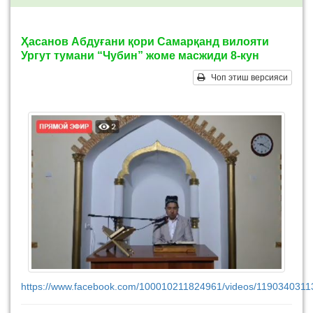
Ҳасанов Абдуғани қори Самарқанд вилояти
Ургут тумани “Чубин” жоме масжиди 8-кун
Чоп этиш версияси
https://www.facebook.com/100010211824961/videos/1190340311