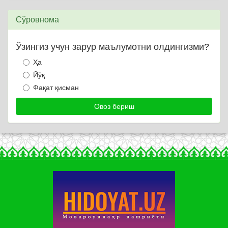
Сўровнома
Ўзингиз учун зарур маълумотни олдингизми?
Ҳа
Йўқ
Фақат қисман