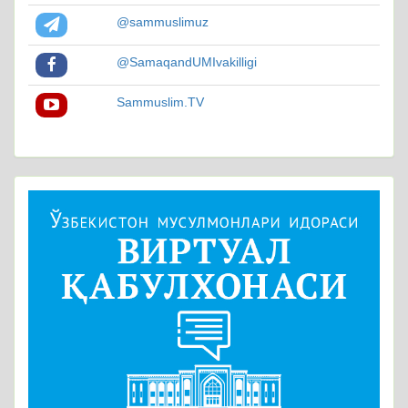
@sammuslimuz
@SamaqandUMIvakilligi
Sammuslim.TV