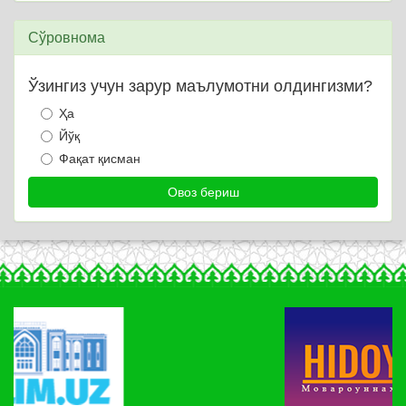
Сўровнома
Ўзингиз учун зарур маълумотни олдингизми?
Ҳа
Йўқ
Фақат қисман