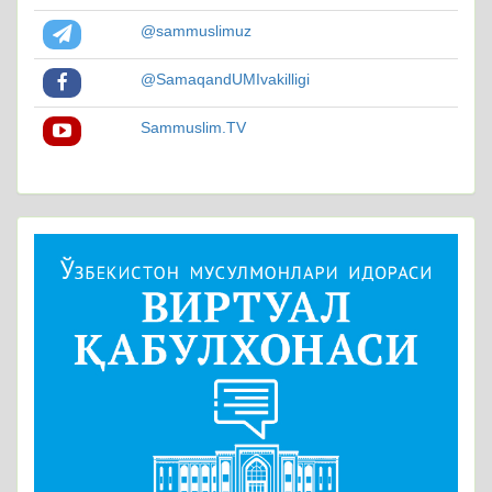
@sammuslimuz
@SamaqandUMIvakilligi
Sammuslim.TV