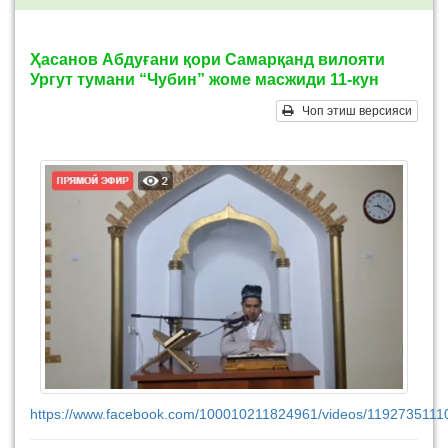
Ҳасанов Абдуғани қори Самарқанд вилояти
Ургут тумани “Чубин” жоме масжиди 11-кун
Чоп этиш версияси
https://www.facebook.com/100010211824961/videos/1192735111