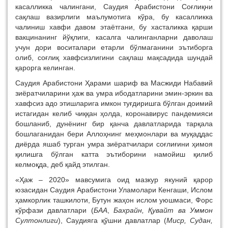
касалликка чалингани, Саудия Арабистони Соғлиқни
сақлаш вазирлиги маълумотига кўра, бу касалликка
чалиниш хавфи давом этаётгани, бу хасталикка қарши
вакцинанинг йўқлиги, касалга чалинганларни даволаш
учун дори воситалари етарли бўлмаганини эътиборга
олиб, соғлиқ хавфсизлигини сақлаш мақсадида шундай
қарорга келинган.
Саудия Арабистони Ҳарами шариф ва Масжиди Набавий
зиёратчиларини ҳаж ва умра ибодатларини эмин-эркин ва
хавфсиз адо этишларига имкон туғдиришга бўлган доимий
истагидан келиб чиққан ҳолда, коронавирус пандемияси
бошланиб, дунёнинг бир қанча давлатларида тарқала
бошлаганидан бери Аллоҳнинг меҳмонлари ва муқаддас
диёрда яшаб турган умра зиёратчилари соғлиғини ҳимоя
қилишга бўлган катта эътиборини намойиш қилиб
келмоқда, деб қайд этилган.
«Ҳаж – 2020» мавсумига оид мазкур якуний қарор
юзасидан Саудия Арабистони Уламолари Кенгаши, Ислом
ҳамкорлик ташкилоти, Бутун жаҳон ислом уюшмаси, Форс
кўрфази давлатлари (
БАА
,
Бахрайн, Қувайт ва Уммон
Султонлиги
), Саудияга қўшни давлатлар (
Миср, Судан,