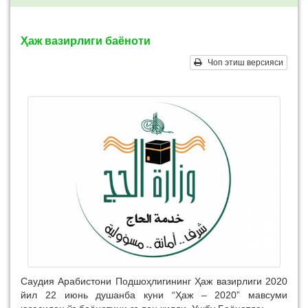
Ҳаж вазирлиги баёноти
Чоп этиш версияси
Саудия Арабистони Подшоҳлигининг Ҳаж вазирлиги 2020
йил 22 июнь душанба куни “Ҳаж – 2020” мавсуми