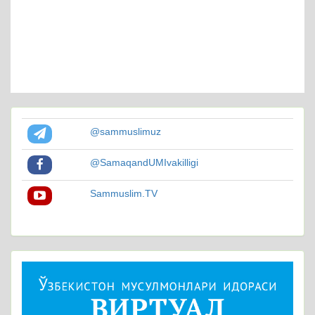
@sammuslimuz
@SamaqandUMIvakilligi
Sammuslim.TV