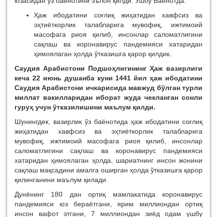
юзасидан ўз баёнотини эълон қилди. Ушбу Баёнотда:
Ҳаж ибодатини соғлиқ жиҳатидан хавфсиз ва
эҳтиёткорлик талабларига мувофиқ, ижтимоий
масофага риоя қилиб, инсонлар саломатлигини
сақлаш ва коронавирус пандемияси хатаридан
ҳимоялаган ҳолда ўтказишга қарор қилдик.
Саудия Арабистони Подшоҳлигининг Ҳаж вазирлиги
кеча 22 июнь душанба куни 1441 йил ҳаж ибодатини
Саудия Арабистони ичкарисида мавжуд бўлган турли
миллат вакилларидан иборат жуда чекланган сонли
гуруҳ учун ўтказилишини маълум қилди.
Шунингдек, вазирлик ўз баёнотида ҳаж ибодатини соғлиқ
жиҳатидан хавфсиз ва эҳтиёткорлик талабларига
мувофиқ, ижтимоий масофага риоя қилиб, инсонлар
саломатлигини сақлаш ва коронавирус пандемияси
хатаридан ҳимоялаган ҳолда, шариатнинг инсон жонини
сақлаш мақсадини амалга оширган ҳолда ўтказишга қарор
қилинганини маълум қилади.
Дунёнинг 180 дан ортиқ мамлакатида коронавирус
пандемияси юз бераётгани, ярим миллиондан ортиқ
инсон вафот этгани, 7 миллиондан зиёд одам ушбу