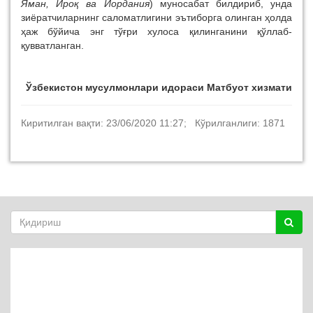
Яман, Ироқ ва Иордания
) муносабат билдириб, унда
зиёратчиларнинг саломатлигини эътиборга олинган ҳолда
ҳаж бўйича энг тўғри хулоса қилинганини қўллаб-
қувватланган.
Ўзбекистон мусулмонлари идораси
Матбуот хизмати
Киритилган вақти: 23/06/2020 11:27; Кўрилганлиги: 1871