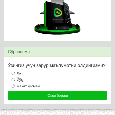
Сўровнома
Ўзингиз учун зарур маълумотни олдингизми?
Ҳа
Йўқ
Фақат қисман