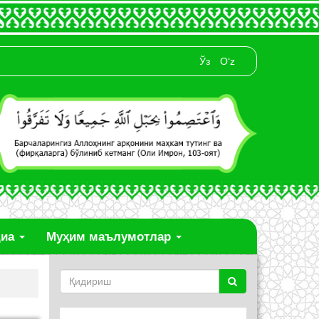
Ўз
O‘z
диа
Муҳим маълумотлар