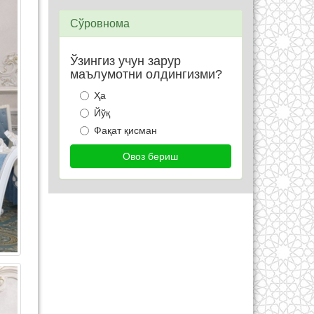
Сўровнома
Ўзингиз учун зарур
маълумотни олдингизми?
Ҳа
Йўқ
Фақат қисман