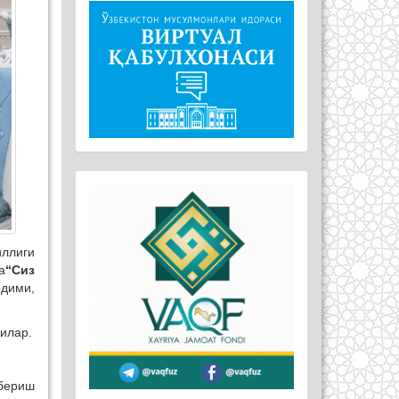
иллиги
а
“Сиз
дими,
илар.
 бериш