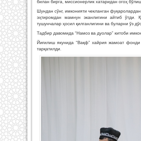
билан бирга, миссионерлик хатаридан огоҳ бўли
Шундан сўнг, имконияти чекланган фуқаролардан 
эҳтиромдан мамнун эканлигини айтиб ўтди. Қ
тушунчалар ҳосил қилганлигини ва буларни ўз д
Тадбир давомида “Намоз ва дуолар” китоби имко
Йиғилиш якунида “Вақф” хайрия жамоат фонди 
тарқатилди.