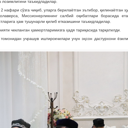
ш лозимлигини таъкидладилар.
2 нафари сўзга чиқиб, уларга берилаётган эътибор, қилинаётган ҳ
олаверса, Миссионерликнинг салбий оқибатлари борасида ета
ўстларига ҳам тушунарли қилиб етказишини таъкидладилар.
нияти чекланган ҳамюртларимизга ҳадя тариқасида тарқатилди.
томонидан учрашув иштирокчилари учун эҳсон дастурхони ёзил