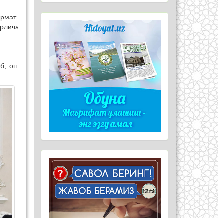
урмат-
рлича
иб, ош