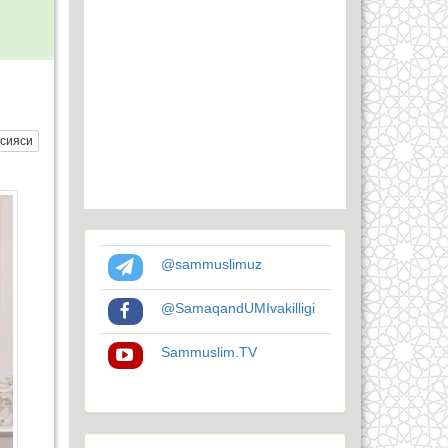
сияси
@sammuslimuz
@SamaqandUMIvakilligi
Sammuslim.TV