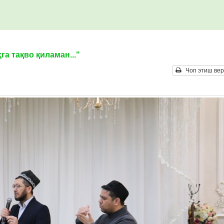
а тақво қиламан..."
Чоп этиш вер