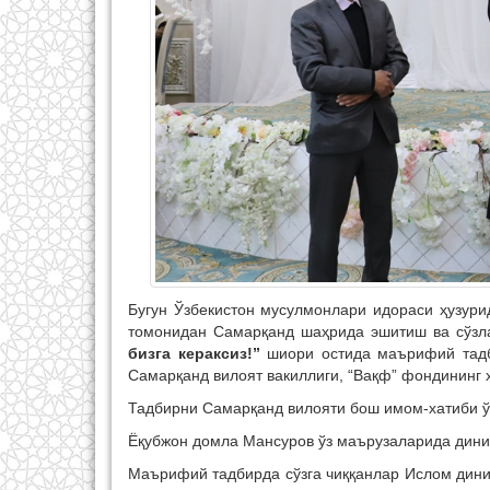
Бугун Ўзбекистон мусулмонлари идораси ҳузур
томонидан Самарқанд шаҳрида эшитиш ва сўзл
бизга кераксиз!”
шиори остида маърифий тадби
Самарқанд вилоят вакиллиги, “Вақф” фондининг 
Тадбирни Самарқанд вилояти бош имом-хатиби ў
Ёқубжон домла Мансуров ўз маърузаларида диний
Маърифий тадбирда сўзга чиққанлар Ислом дини