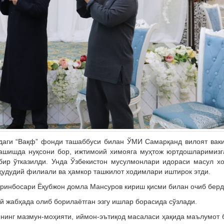
идаги “Вақф” фонди ташаббуси билан ЎМИ Самарқанд вилоят вак
ашишда нуқсони бор, ижтимоий химояга муҳтож юртдошларимизг
р ўтказилди. Унда Ўзбекистон мусулмонлари идораси масул хо
ҳудудий филиали ва ҳамкор ташкилот ходимлари иштирок этди.
ринбосари Ёқубжон домла Мансуров кириш қисми билан очиб берд
 жабҳада олиб борилаётган эзгу ишлар борасида сўзлади.
нинг мазмун-моҳияти, иймон-эътиқод масаласи ҳақида маълумот