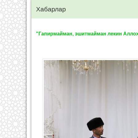
Хабарлар
"Гапирмайман, эшитмайман лекин Аллоҳг