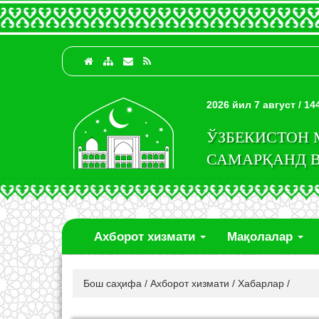
2026 йил 7 август / 1
ЎЗБЕКИСТОН
САМАРҚАНД 
Ахборот хизмати
Мақолалар
Бош саҳифа
/
Ахборот хизмати
/
Хабарлар
/