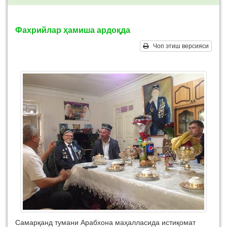
Фахрийлар ҳамиша ардоқда
Чоп этиш версияси
Самарқанд тумани Арабхона маҳалласида истиқомат