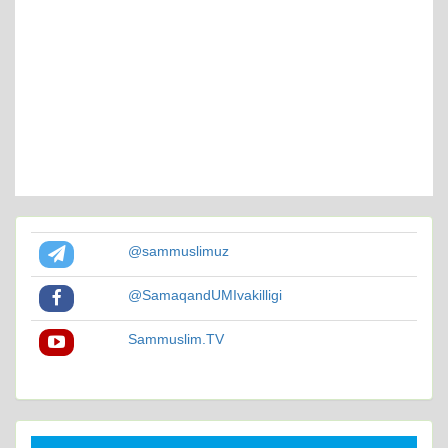
@sammuslimuz
@SamaqandUMIvakilligi
Sammuslim.TV