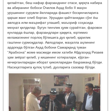
қилаётган, беш нафар фарзанднинг отаси, қирқта набира
ва абиранинг бобоси Очилов Аҳад бобо II жаҳон
урушининг сурувли йилларида фашист босқинчиларига
қарши жанг олиб борган. Урушдан қайтганидан сўнг ёш
авлодга илм-маърифат улашиб, маъориф соҳасида
меҳнат қилдилар. Бугун тинчлик ҳукм сураётган, фаровон
кунларда ёшлар, фарзандлари ҳаққига, юртимиз
келажагининг порлоқ бўлишига дуо қилиб, қарилик
гаштини сурмоқдалар. Авлодлари, маҳалла аҳлининг
ардоғида бўлган Аҳад бобони Самарқанд туман
“Арабхона” жоме масжиди имом хатиби Абдузоҳид Ризаев
ҳам зиёрат қилиб, у кишининг хотиралари, кўрган-
кечирганларидан иборат ҳикояларидан баҳраманд бўлди.
Насиҳатларига қулоқ тутиб, дуоларига сазовар бўлди.