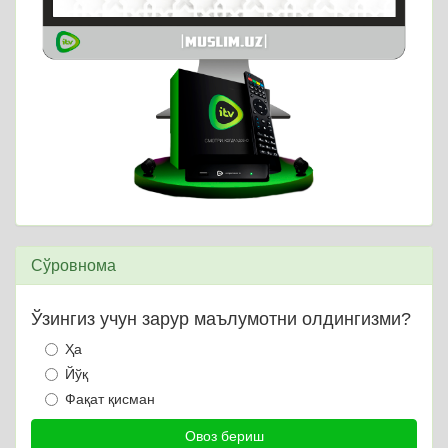
Сўровнома
Ўзингиз учун зарур маълумотни олдингизми?
Ҳа
Йўқ
Фақат қисман