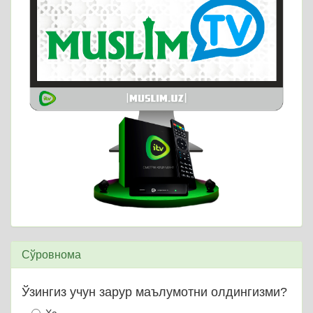
Сўровнома
Ўзингиз учун зарур маълумотни олдингизми?
Ҳа