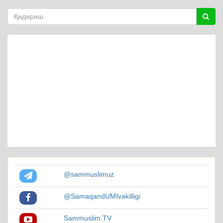
@sammuslimuz
@SamaqandUMIvakilligi
Sammuslim.TV