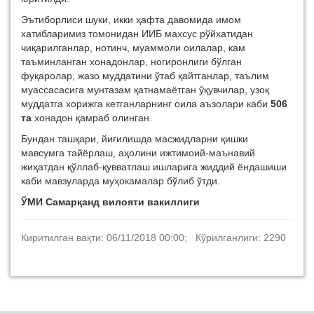
Эътиборлиси шуки, икки ҳафта давомида имом
хатибларимиз томонидан ИИБ махсус рўйхатидан
чиқарилганлар, нотинч, муаммоли оилалар, кам
таъминланган хонадонлар, ногиронлиги бўлган
фуқаролар, жазо муддатини ўтаб қайтганлар, таълим
муассасасига мунтазам қатнамаётган ўқувчилар, узоқ
муддатга хорижга кетганларнинг оила аъзолари каби
506
та
хонадон қамраб олинган.
Бундан ташқари, йиғилишда масжидларни қишки
мавсумга тайёрлаш, аҳолини ижтимоий-маънавий
жиҳатдан қўллаб-қувватлаш ишларига жиддий ёндашиши
каби мавзуларда муҳокамалар бўлиб ўтди.
ЎМИ Самарқанд вилояти вакиллиги
Киритилган вақти: 06/11/2018 00:00; Кўрилганлиги: 2290