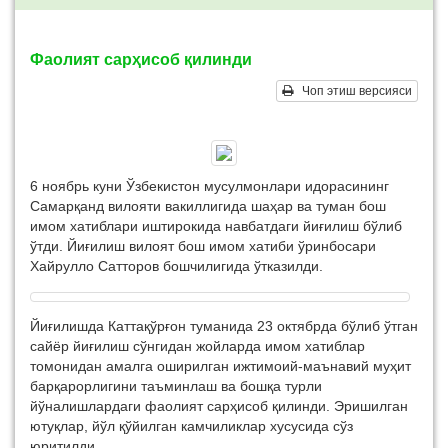
Фаолият сарҳисоб қилинди
Чоп этиш версияси
6 ноябрь куни Ўзбекистон мусулмонлари идорасининг
Самарқанд вилояти вакиллигида шаҳар ва туман бош
имом хатиблари иштирокида навбатдаги йиғилиш бўлиб
ўтди. Йиғилиш вилоят бош имом хатиби ўринбосари
Хайрулло Сатторов бошчилигида ўтказилди.
Йиғилишда Каттақўрғон туманида 23 октябрда бўлиб ўтган
сайёр йиғилиш сўнгидан жойларда имом хатиблар
томонидан амалга оширилган ижтимоий-маънавий муҳит
барқарорлигини таъминлаш ва бошқа турли
йўналишлардаги фаолият сарҳисоб қилинди. Эришилган
ютуқлар, йўл қўйилган камчиликлар хусусида сўз
юритилди.