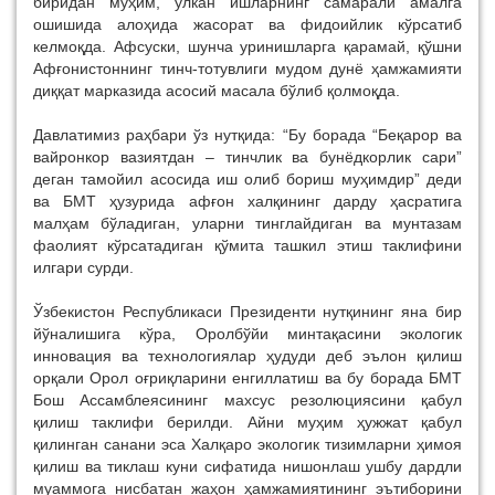
биридан муҳим, улкан ишларнинг самарали амалга
ошишида алоҳида жасорат ва фидоийлик кўрсатиб
келмоқда. Афсуски, шунча уринишларга қарамай, қўшни
Афғонистоннинг тинч-тотувлиги мудом дунё ҳамжамияти
диққат марказида асосий масала бўлиб қолмоқда.
Давлатимиз раҳбари ўз нутқида: “Бу борада “Беқарор ва
вайронкор вазиятдан – тинчлик ва бунёдкорлик сари”
деган тамойил асосида иш олиб бориш муҳимдир” деди
ва БМТ ҳузурида афғон халқининг дарду ҳасратига
малҳам бўладиган, уларни тинглайдиган ва мунтазам
фаолият кўрсатадиган қўмита ташкил этиш таклифини
илгари сурди.
Ўзбекистон Республикаси Президенти нутқининг яна бир
йўналишига кўра, Оролбўйи минтақасини экологик
инновация ва технологиялар ҳудуди деб эълон қилиш
орқали Орол оғриқларини енгиллатиш ва бу борада БМТ
Бош Ассамблеясининг махсус резолюциясини қабул
қилиш таклифи берилди. Айни муҳим ҳужжат қабул
қилинган санани эса Халқаро экологик тизимларни ҳимоя
қилиш ва тиклаш куни сифатида нишонлаш ушбу дардли
муаммога нисбатан жаҳон ҳамжамиятининг эътиборини