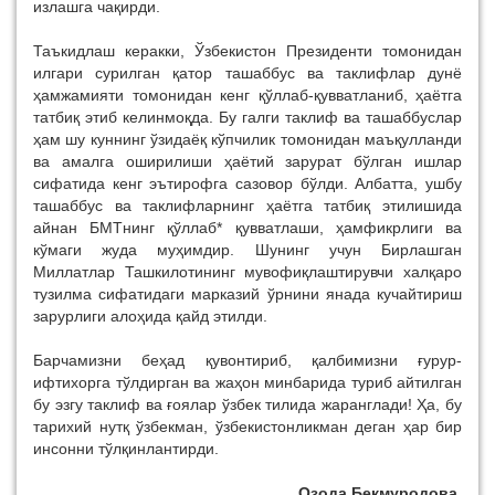
излашга чақирди.
Таъкидлаш керакки, Ўзбекистон Президенти томонидан
илгари сурилган қатор ташаббус ва таклифлар дунё
ҳамжамияти томонидан кенг қўллаб-қувватланиб, ҳаётга
татбиқ этиб келинмоқда. Бу галги таклиф ва ташаббуслар
ҳам шу куннинг ўзидаёқ кўпчилик томонидан маъқулланди
ва амалга оширилиши ҳаётий зарурат бўлган ишлар
сифатида кенг эътирофга сазовор бўлди. Албатта, ушбу
ташаббус ва таклифларнинг ҳаётга татбиқ этилишида
айнан БМТнинг қўллаб* қувватлаши, ҳамфикрлиги ва
кўмаги жуда муҳимдир. Шунинг учун Бирлашган
Миллатлар Ташкилотининг мувофиқлаштирувчи халқаро
тузилма сифатидаги марказий ўрнини янада кучайтириш
зарурлиги алоҳида қайд этилди.
Барчамизни беҳад қувонтириб, қалбимизни ғурур-
ифтихорга тўлдирган ва жаҳон минбарида туриб айтилган
бу эзгу таклиф ва ғоялар ўзбек тилида жаранглади! Ҳа, бу
тарихий нутқ ўзбекман, ўзбекистонликман деган ҳар бир
инсонни тўлқинлантирди.
Озода Бекмуродова,