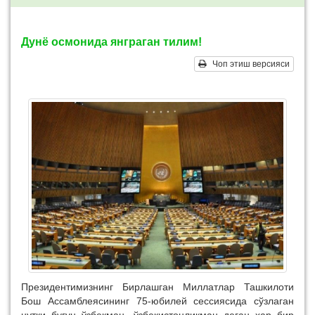
Дунё осмонида янграган тилим!
Чоп этиш версияси
Президентимизнинг Бирлашган Миллатлар Ташкилоти
Бош Ассамблеясининг 75-юбилей сессиясида сўзлаган