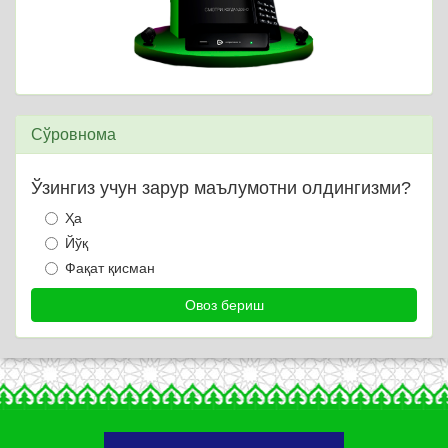
Сўровнома
Ўзингиз учун зарур маълумотни олдингизми?
Ҳа
Йўқ
Фақат қисман