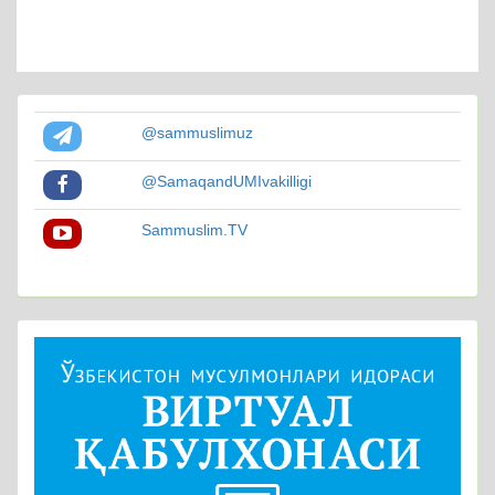
@sammuslimuz
@SamaqandUMIvakilligi
Sammuslim.TV