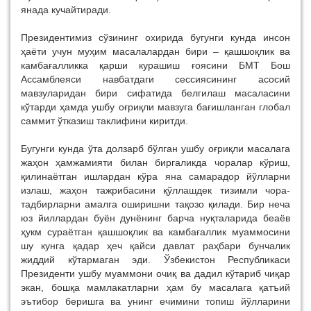
янада кучайтиради.
Президентимиз сўзининг охирида бугунги кунда инсон
ҳаёти учун муҳим масалалардан бири – қашшоқлик ва
камбағалликка қарши курашиш ғоясини БМТ Бош
Ассамблеяси навбатдаги сессиясининг асосий
мавзуларидан бири сифатида белгилаш масаласини
кўтарди ҳамда ушбу оғриқли мавзуга бағишланган глобал
саммит ўтказиш таклифини киритди.
Бугунги кунда ўта долзарб бўлган ушбу оғриқли масалага
жаҳон ҳамжамияти билан биргаликда чоралар кўриш,
қилинаётган ишлардан кўра яна самарадор йўлларни
излаш, жаҳон тажрибасини қўллашдек тизимли чора-
тадбирларни амалга оширишни тақозо қилади. Бир неча
юз йиллардан буён дунёнинг барча нуқталарида беаёв
ҳукм сураётган қашшоқлик ва камбағаллик муаммосини
шу кунга қадар ҳеч қайси давлат раҳбари бунчалик
жиддий кўтармаган эди. Ўзбекистон Республикаси
Президенти ушбу муаммони очиқ ва дадил кўтариб чиқар
экан, бошқа мамлакатларни ҳам бу масалага қатъий
эътибор беришга ва унинг ечимини топиш йўлларини