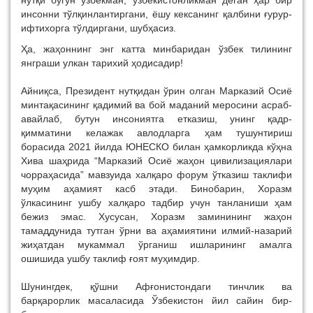
нутқи бугун ўзбекман, ўзбекистонликман деган ҳар бир
инсонни тўлқинлантиргани, ёшу кексанинг қалбини ғурур-
ифтихорга тўлдиргани, шубҳасиз.
Ҳа, жаҳоннинг энг катта минбаридан ўзбек тилининг
янграши улкан тарихий ҳодисадир!
Айниқса, Президент нутқидан ўрин олган Марказий Осиё
минтақасининг қадимий ва бой маданий меросини асраб-
авайлаб, бутун инсониятга етказиш, унинг қадр-
қимматини келажак авлодларга ҳам тушунтириш
борасида 2021 йилда ЮНЕСКО билан ҳамкорликда кўҳна
Хива шаҳрида “Марказий Осиё жаҳон цивилизациялари
чорраҳасида” мавзуида халқаро форум ўтказиш таклифи
муҳим аҳамият касб этади. Бинобарин, Хоразм
ўлкасининг ушбу халқаро тадбир учун танланиши ҳам
бежиз эмас. Хусусан, Хоразм заминининг жаҳон
тамаддунида тутган ўрни ва аҳамиятини илмий-назарий
жиҳатдан мукаммал ўрганиш ишларининг амалга
ошишида ушбу таклиф ғоят муҳимдир.
Шунингдек, қўшни Афғонистондаги тинчлик ва
барқарорлик масаласида Ўзбекистон йил сайин бир-