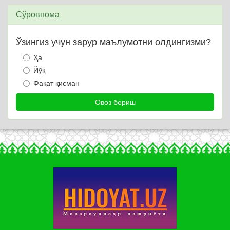
Сўровнома
Ўзингиз учун зарур маълумотни олдингизми?
Ҳа
Йўқ
Фақат қисман