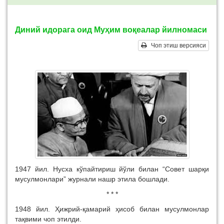
Диний идорага оид Муҳим воқеалар йилномаси
Чоп этиш версияси
1947 йил. Нусха кўпайтириш йўли билан “Совет шарқи
мусулмонлари” журнали нашр этила бошлади.
* * *
1948 йил. Ҳижрий-қамарий ҳисоб билан мусулмонлар
тақвими чоп этилди.