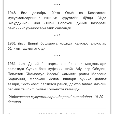
* * *
1948 йил декабрь. Ўрта Осиё ва Қозоғистон
мусулмонларининг иккинчи қурултойи бўлди. Унда
Зиёуддинхон ибн Эшон Бобохон диния назорати
раисининг ўринбосари этиб сайланди.
* * *
1961 йил. Диний бошқарма қошида халқаро алоқалар
бўлими ташкил этилди.
* * *
1961 йил. Диний бошқарманинг биринчи меҳмонлари
сифатида Сурия бош муфтийи шайх Абу юср Обидин,
Покистон “Жамоатул Ислом” жамияти раиси Мавлоно
Бадаюний, Марокаш Ислом ишлари бўйича давлат
вазири, “Истиқлол” партияси раиси, дрктор Аллал Фаъсий
расмий ташриф билан Тошкентга келишди.
“Ўзбекистон мусулмонлари идораси” китобидан, 19-20-
бетлар