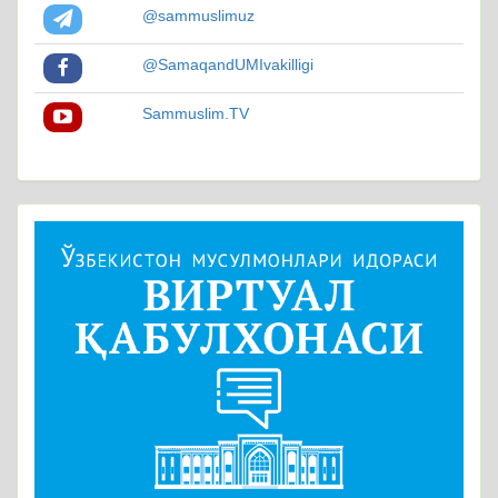
@sammuslimuz
@SamaqandUMIvakilligi
Sammuslim.TV