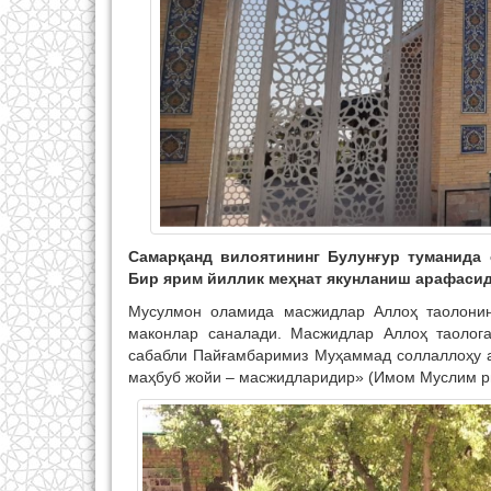
Самарқанд вилоятининг Булунғур туманида 
Бир ярим йиллик меҳнат якунланиш арафасид
Мусулмон оламида масжидлар Аллоҳ таолонинг
маконлар саналади. Масжидлар Аллоҳ таолога
сабабли Пайғамбаримиз Муҳаммад соллаллоҳу а
маҳбуб жойи – масжидларидир» (Имом Муслим р