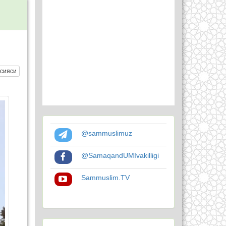
сияси
@sammuslimuz
@SamaqandUMIvakilligi
Sammuslim.TV