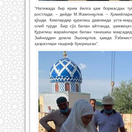
“Натижада бир ярим йилга ҳам бормасдан ту
ростлади, – дейди М.Жамонқулов. – Ҳомийлари
қўшди. Кимлардир қурилиш давомида уста-мард
олиб турди. Бир сўз билан айтганда, ҳамжиҳа
Қурилиш жараёнлари билан танишиш мақсадид
Зайниддин домла Эшонқулов, ҳамда Ўзбекис
ҳазратлари ташриф буюришган”.