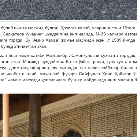
бўлиб иккита масжид бўлган. Ҳозирга келиб, уларнинг сони 16тага 
. Серқатнов кўчанинг шундайгина ёнгинасида, М-39 халқаро авто
зига тортди. Бу “Амир Ҳамза” жомъе масжиди экан. У 1989 йилда
 бунёд этилаётган экан.
ман бош имом-хатиби Мамадиёр Жамонқуловни суҳбатга тортдик.
нган экан. Масжид шундайгина Катта ўзбек тракти, туну кун авто
 учун доимо мусофирлар, шу жумладан чет эллик сайёҳлар билан 
уни инобатга олиб, маҳаллий фуқаро Сайфулло Ҳожи Ҳайитов ў
мза” жомъе масжиди ҳовлисидаги бўш ер майдонида янги масжид 