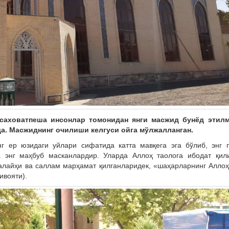
саховатпеша инсонлар томонидан янги масжид бунёд этилм
а. Масжиднинг очилиши келгуси ойга мўлжалланган.
 ер юзидаги уйлари сифатида катта мавқега эга бўлиб, энг п
 энг маҳбуб масканлардир. Уларда Аллоҳ таолога ибодат қил
лайҳи ва саллам марҳамат қилганларидек, «шаҳарларнинг Аллоҳ
ивояти).