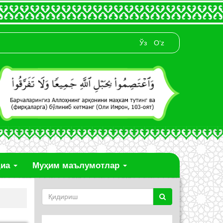
Ўз
O‘z
диа
Муҳим маълумотлар