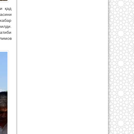
и қад
сасини
 хабар
рилди.
атиби
лимов