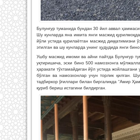
Булунғур туманида бундан 30 йил аввал ҳаммаси 
Шу кунларда яна иккита янги масжид қурилмоқда
йўли устида қурилаётган масжид диққатимизни ў
этилган ва шу кунларда унинг ҳудудида янги бино
Ушбу масжид имоми ва айни пайтда Булунғур ту
уқтиришича, эски бино 500 намозхонга мўлжалла
ҳаракати тўхтамайдиган йўл устида жойлашгани
бўлган ва намозхонлар учун торлик қилган. Ш
тадбиркор ўғиллари билан биргаликда “Амир Ҳа
қуриб бериш истагини билдирган.