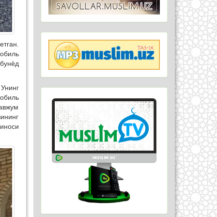
етган.
мобиль
 бунёд
 Унинг
мобиль
гавжум
зининг
биноси