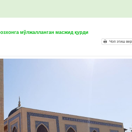
мозхонга мўлжалланган масжид қурди
Чоп этиш вер