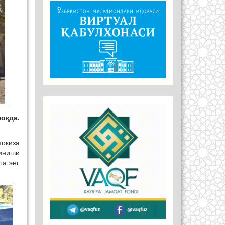
оқда.
окиза
иниши
га энг