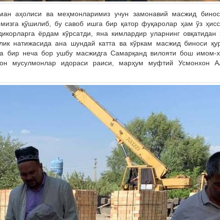
ман аҳолиси ва меҳмонларимиз учун замонавий масжид бинос
мизга қўшилиб, бу савоб ишга бир қатор фуқаролар ҳам ўз ҳис
икорларга ёрдам кўрсатди, яна кимлардир уларнинг овқатидан
тлик натижасида ана шундай катта ва кўркам масжид биноси қу
а бир неча бор ушбу масжидга Самарқанд вилояти бош имом-х
тон мусулмонлар идораси раиси, марҳум муфтий Усмонхон А