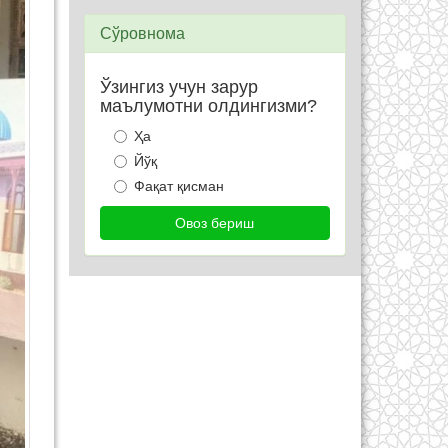
Сўровнома
Ўзингиз учун зарур
маълумотни олдингизми?
Ҳа
Йўқ
Фақат қисман