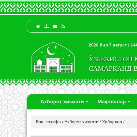
2026 йил 7 август / 1
ЎЗБЕКИСТОН
САМАРҚАНД 
Ахборот хизмати
Мақолалар
Бош саҳифа
/
Ахборот хизмати
/
Хабарлар
/