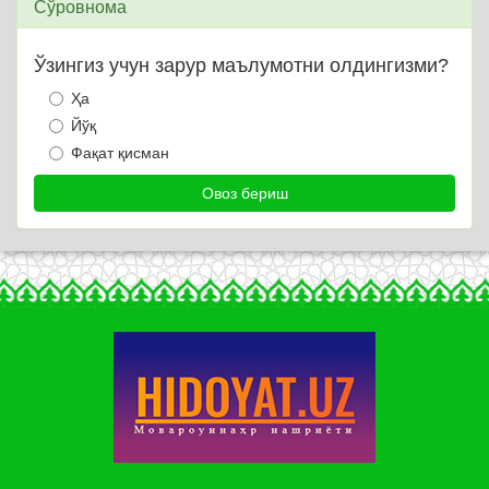
Сўровнома
Ўзингиз учун зарур маълумотни олдингизми?
Ҳа
Йўқ
Фақат қисман