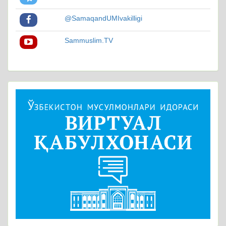
@SamaqandUMIvakilligi
Sammuslim.TV