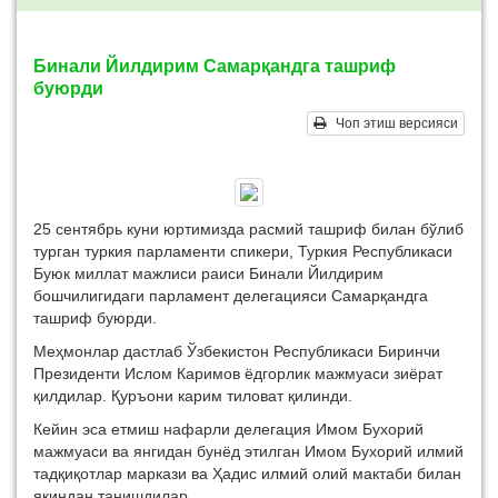
Бинали Йилдирим Самарқандга ташриф
буюрди
Чоп этиш версияси
25 сентябрь куни юртимизда расмий ташриф билан бўлиб
турган туркия парламенти спикери, Туркия Республикаси
Буюк миллат мажлиси раиси Бинали Йилдирим
бошчилигидаги парламент делегацияси Самарқандга
ташриф буюрди.
Меҳмонлар дастлаб Ўзбекистон Республикаси Биринчи
Президенти Ислом Каримов ёдгорлик мажмуаси зиёрат
қилдилар. Қуръони карим тиловат қилинди.
Кейин эса етмиш нафарли делегация Имом Бухорий
мажмуаси ва янгидан бунёд этилган Имом Бухорий илмий
тадқиқотлар маркази ва Ҳадис илмий олий мактаби билан
яқиндан танишдилар.