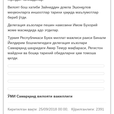
Вилоят бош хатиби Зайниддин домла Эшонқулов
меҳмонларга иншоотлар тарихи ҳақида маълумотлар
бериб ўтди.
Делегация аъзолари пешин намозини Имом Бухорий
жоме масжидида адо этдилар.
Туркия Республикаси Буюк миллат мажлиси раиси Бинали
Йилдирим бошчилигидаги делегация аъзолари
Самарқанд шаҳридаги Амир Темур мақбараси, Регистон
майдони ва бошқа тарихий обидаларни ҳам томоша
қилди.
ЎМИ Самарқанд вилояти вакиллиги
Киритилган вақти: 25/09/2018 00:00; Кўрилганлиги: 2391