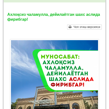
Ахлоқсиз чаламулла, дейилаётган шахс аслида
фирибгар!
Чоп этиш версияси