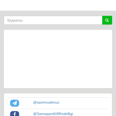
@sammuslimuz
@SamaqandUMIvakilligi