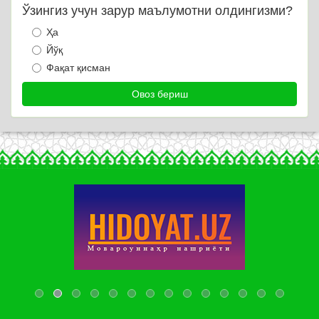
Ўзингиз учун зарур маълумотни олдингизми?
Ҳа
Йўқ
Фақат қисман