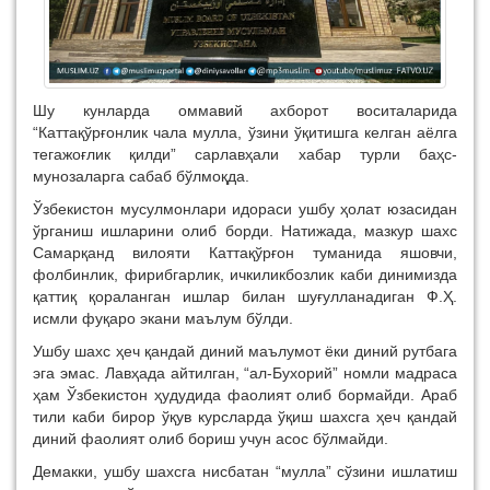
Шу кунларда оммавий ахборот воситаларида
“Каттақўрғонлик чала мулла, ўзини ўқитишга келган аёлга
тегажоғлик қилди” сарлавҳали хабар турли баҳс-
мунозаларга сабаб бўлмоқда.
Ўзбекистон мусулмонлари идораси ушбу ҳолат юзасидан
ўрганиш ишларини олиб борди. Натижада, мазкур шахс
Самарқанд вилояти Каттақўрғон туманида яшовчи,
фолбинлик, фирибгарлик, ичкиликбозлик каби динимизда
қаттиқ қораланган ишлар билан шуғулланадиган Ф.Ҳ.
исмли фуқаро экани маълум бўлди.
Ушбу шахс ҳеч қандай диний маълумот ёки диний рутбага
эга эмас. Лавҳада айтилган, “ал-Бухорий” номли мадраса
ҳам Ўзбекистон ҳудудида фаолият олиб бормайди. Араб
тили каби бирор ўқув курсларда ўқиш шахсга ҳеч қандай
диний фаолият олиб бориш учун асос бўлмайди.
Демакки, ушбу шахсга нисбатан “мулла” сўзини ишлатиш