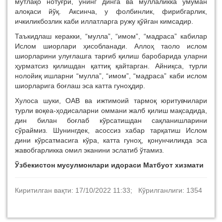
мутлақо нотўғри, унинг динга ва муллаликка умуман
алоқаси йўқ. Аксинча, у фолбинлик, фирибгарлик,
ичкиликбозлик каби иллатларга ружу қўйган кимсадир.
Таъкидлаш керакки, “мулла”, “имом”, “мадраса” кабилар
Ислом шиорлари ҳисобланади. Аллоҳ таоло ислом
шиорларини улуғлашга тарғиб қилиш баробарида уларни
ҳурматсиз қилишдан қаттиқ қайтарган. Айниқса, турли
нолойиқ ишларни “мулла”, “имом”, “мадраса” каби ислом
шиорларига боғлаш эса катта гуноҳдир.
Хулоса шуки, ОАВ ва ижтимоий тармоқ юритувчилари
турли воқеа-ҳодисаларни оммани жалб қилиш мақсадида,
дин билан боғлаб кўрсатишдан сақланишларини
сўраймиз. Шунингдек, асоссиз хабар тарқатиш Ислом
дини кўрсатмасига кўра, катта гуноҳ, қонунчиликда эса
жавобгарликка омил эканини эслатиб ўтамиз.
Ўзбекистон мусулмонлари идораси Матбуот хизмати
Киритилган вақти: 17/10/2022 11:33; Кўрилганлиги: 1354