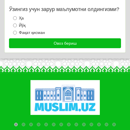
Ўзингиз учун зарур маълумотни олдингизми?
Ҳа
Йўқ
Фақат қисман