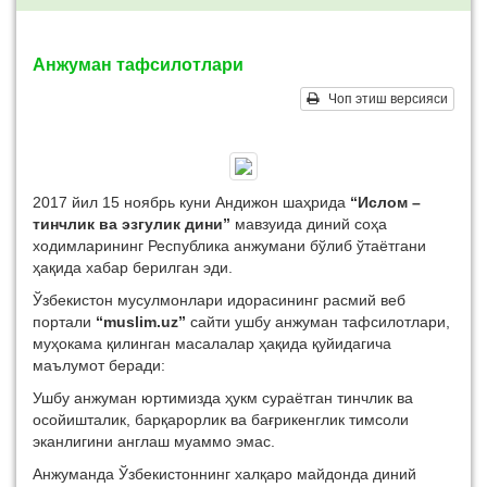
Анжуман тафсилотлари
Чоп этиш версияси
2017 йил 15 ноябрь куни Андижон шаҳрида
“Ислом –
тинчлик ва эзгулик дини”
мавзуида диний соҳа
ходимларининг Республика анжумани бўлиб ўтаётгани
ҳақида хабар берилган эди.
Ўзбекистон мусулмонлари идорасининг расмий веб
портали
“muslim.uz”
сайти ушбу анжуман тафсилотлари,
муҳокама қилинган масалалар ҳақида қуйидагича
маълумот беради:
Ушбу анжуман юртимизда ҳукм сураётган тинчлик ва
осойишталик, барқарорлик ва бағрикенглик тимсоли
эканлигини англаш муаммо эмас.
Анжуманда Ўзбекистоннинг халқаро майдонда диний