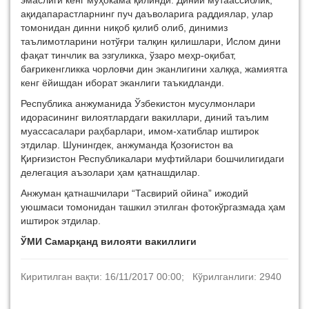
эмаслиги кенг муҳокама қилинди. Диний мутаассиблик,
ақидапарастларнинг пуч даъволарига раддиялар, улар
томонидан динни ниқоб қилиб олиб, динимиз
таълимотларини нотўғри талқин қилишлари, Ислом дини
фақат тинчлик ва эзгуликка, ўзаро меҳр-оқибат,
бағрикенгликка чорловчи дин эканлигини халққа, жамиятга
кенг ёйишдан иборат эканлиги таъкидланди.
Республика анжуманида Ўзбекистон мусулмонлари
идорасининг вилоятлардаги вакиллари, диний таълим
муассасалари раҳбарлари, имом-хатиблар иштирок
этдилар. Шунингдек, анжуманда Қозоғистон ва
Қирғизистон Республикалари муфтийлари бошчилигидаги
делегация аъзолари ҳам қатнашдилар.
Анжуман қатнашчилари “Тасвирий ойина” ижодий
уюшмаси томонидан ташкил этилган фотокўргазмада ҳам
иштирок этдилар.
ЎМИ Самарқанд вилояти вакиллиги
Киритилган вақти: 16/11/2017 00:00; Кўрилганлиги: 2940