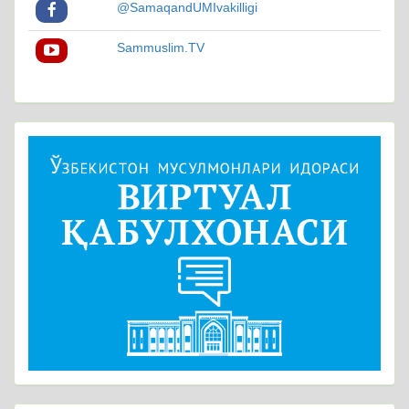
@SamaqandUMIvakilligi
Sammuslim.TV