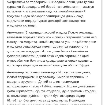
экстремизм ва терроризмнинг олдини олиш, унга қарши
курашиш борасида олиб бораётган сиёсатининг мазмун
ва моҳияти, мамлакатимизда ижтимоий-маънавий
муҳитни янада барқарорлаштиришда диний соҳа
ходимлари олдида турган долзарб вазифалар кенг
муҳокама қилинди.
Анжуманни ўтказишдан асосий мақсад Ислом оламида
кечаётган мураккаб ижтимоий-сиёсий жараёнларнинг асл
мазмун ва моҳияти, келиб чиқиши ва унинг оқибатларини
муҳокама этиш ҳамда турли ғаразли ва террористик
ҳолатларни муқаддас Ислом дини билан боғлаётган
кучларга нисбатан диний соҳа ходимларининг якдил
муносабатини белгилаш ҳамда уларга қарши курашиш
чоралари тўғрисида келишиб олишдан иборат бўлди.
Анжуманда нотиқлар томонидан Ислом тинчлик дини,
Ислом терроризмни қоралайди, миллий тарбиянинг
шарқона хусусияти, Диний таълим тизимидаги
ислоҳотларнинг асосий йўналишлари, Ислом дунёсининг
қўлга киритаётган сўнгги ютуқлари, дунё ҳамжамиятидаги
воқеъликлар, дунёнинг турли бурчакларида содир
бўлаётган бузғунчилик ва хунрезликлар Исломдан