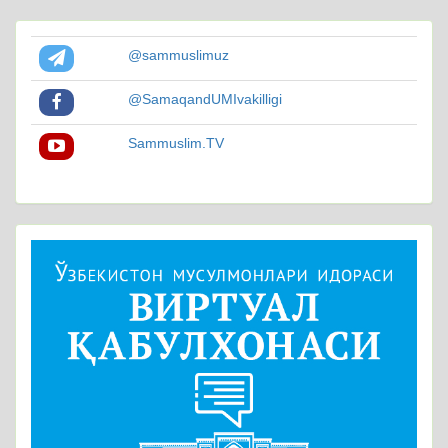
@sammuslimuz
@SamaqandUMIvakilligi
Sammuslim.TV