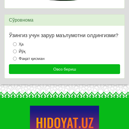
Сўровнома
Ўзингиз учун зарур маълумотни олдингизми?
Ҳа
Йўқ
Фақат қисман