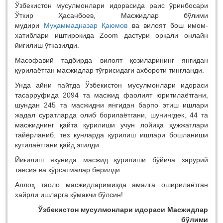
Ўзбекистон мусулмонлари идорасида раис ўринбосари
Ўткир Ҳасанбоев, Масжидлар бўлими
мудири
Муҳаммадназар Қаюмов
ва вилоят бош имом-
хатиблари иштирокида Zoom дастури орқали онлайн
йиғилиш ўтказилди.
Масофавий тадбирда вилоят қозиларининг янгидан
қурилаётган масжидлар тўғрисидаги ахбороти тингланди.
Унда айни пайтда Ўзбекистон мусулмонлари идораси
тасарруфида 2094 та масжид фаолият юритилаётгани,
шундан 245 та масжидни янгидан барпо этиш ишлари
жадал суратларда олиб борилаётгани, шунингдек, 44 та
масжиднинг қайта қурилиши учун лойиҳа ҳужжатлари
тайёрланиб, тез кунларда қурилиш ишлари бошланиши
кутилаётгани қайд этилди.
Йиғилиш якунида масжид қурилиши бўйича зарурий
тавсия ва кўрсатмалар берилди.
Аллоҳ таоло масжидларимизда амалга оширилаётган
хайрли ишларга кўмакчи бўлсин!
Ўзбекистон мусулмонлари идораси Масжидлар
бўлими