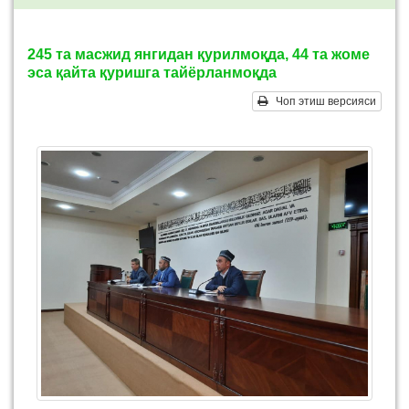
245 та масжид янгидан қурилмоқда, 44 та жоме
эса қайта қуришга тайёрланмоқда
Чоп этиш версияси