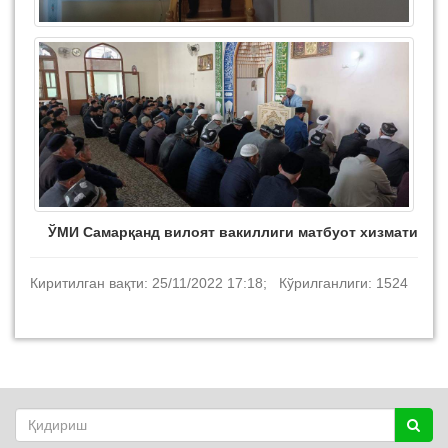
ЎМИ Самарқанд вилоят вакиллиги матбуот хизмати
Киритилган вақти: 25/11/2022 17:18; Кўрилганлиги: 1524