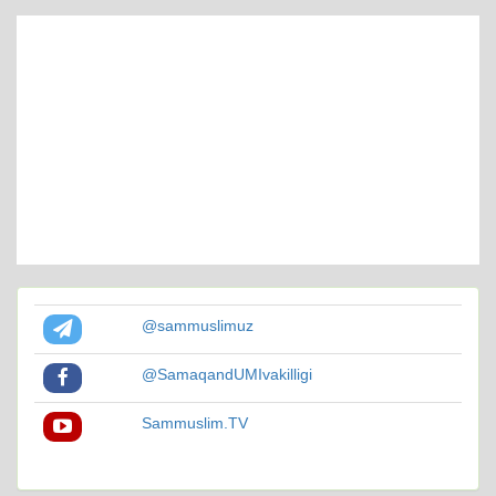
@sammuslimuz
@SamaqandUMIvakilligi
Sammuslim.TV