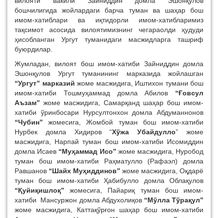
вилояти вакили Зайниддин домла Эшонқулов
бошчилигида жойлардаги барча туман ва шаҳар бош
имом-хатиблари ва иқтидорли имом-хатибларимиз
тақсимот асосида вилоятимизнинг чегараолди ҳудуди
ҳисобланган Ургут туманидаги масжидларга ташриф
буюрдилар.
Жумладан, вилоят бош имом-хатиби Зайниддин домла
Эшонқулов Ургут туманининг марказида жойлашган
“Ургут” марказий
жоме масжидига, Иштихон тумани бош
имом-хатиби Тошмуҳаммад домла Абилов
“Ғовсул
Аъзам”
жоме масжидига, Самарқанд шаҳар бош имом-
хатиби ўринбосари Нурсултонхон домла Абдуманнонов
“Чубин”
жомесига, Жомбой туман бош имом-хатиби
Нурбек домла Хидиров “
Хўжа Убайдулло
” жоме
масжидига, Нарпай туман бош имом-хатиби Исомиддин
домла Исаев
“Муҳаммад Исо”
жоме масжидига, Нуробод
туман бош имом-хатиби Раҳматулло (Рафаэл) домла
Равшанов
“Шайх Муҳиддинов”
жоме масжидига, Оқдарё
туман бош имом-хатиби Ҳабибулло домла Облақулов
“Қуйиқишлоқ”
жомесига, Пайариқ туман бош имом-
хатиби Мансуржон домла Абдухолиқов
“Мўлла Тўрақул”
жоме масжидига, Каттақўрғон шаҳар бош имом-хатиби