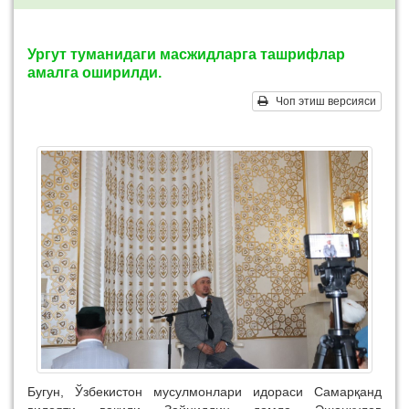
Ургут туманидаги масжидларга ташрифлар
амалга оширилди.
Чоп этиш версияси
Бугун, Ўзбекистон мусулмонлари идораси Самарқанд