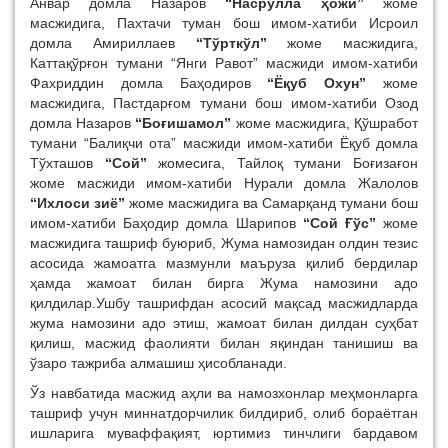
Анвар домла Назаров
“Насрулла ҳожи”
жоме
масжидига, Пахтачи туман бош имом-хатиби Исроил
домла Амириллаев
“Тўрткўл”
жоме масжидига,
Каттақўрғон тумани “Янги Равот” масжиди имом-хатиби
Фахриддин домла Баҳодиров
“Ёқуб Охун”
жоме
масжидига, Пастдарғом тумани бош имом-хатиби Озод
домла Назаров
“Боғишамол”
жоме масжидига, Қўшработ
тумани “Балиқчи ота” масжиди имом-хатиби Ёқуб домла
Тўхташов
“Сой”
жомесига, Тайлоқ тумани Боғизағон
жоме масжиди имом-хатиби Нурали домла Жалолов
“Ихлоси зиё”
жоме масжидига ва Самарқанд тумани бош
имом-хатиби Баҳодир домла Шарипов
“Сой Ғўс”
жоме
масжидига ташриф буюриб, Жума намозидан олдин тезис
асосида жамоатга мазмунли маъруза қилиб бердилар
ҳамда жамоат билан бирга Жума намозини адо
қилдилар.Ушбу ташрифдан асосий мақсад масжидларда
жума намозини адо этиш, жамоат билан дилдан суҳбат
қилиш, масжид фаолияти билан яқиндан танишиш ва
ўзаро тажриба алмашиш ҳисобланади.
Ўз навбатида масжид аҳли ва намозхонлар меҳмонларга
ташриф учун миннатдорчилик билдириб, олиб бораётган
ишларига муваффақият, юртимиз тинчлиги бардавом