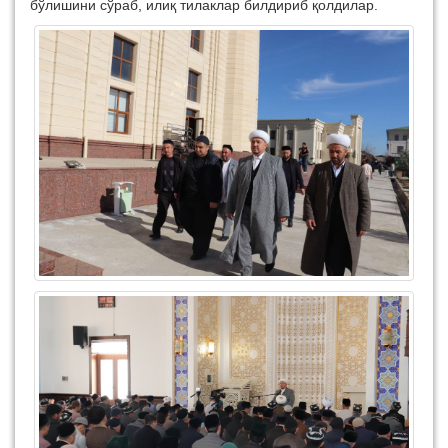
бўлишини сўраб, илиқ тилаклар билдириб қолдилар.