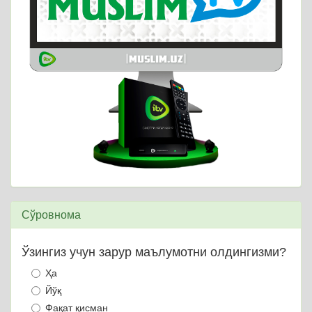
Сўровнома
Ўзингиз учун зарур маълумотни олдингизми?
Ҳа
Йўқ
Фақат қисман