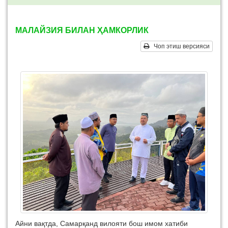
МАЛАЙЗИЯ БИЛАН ҲАМКОРЛИК
Чоп этиш версияси
Айни вақтда, Самарқанд вилояти бош имом хатиби