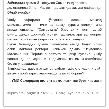
Зайниддин домла Эшонқулов Самарқанд вилояти
делегацияси билан Малазия давлатида хизмат сафарида
бўлиб турибди.
Ушбу сафардан кўзланган асосий мақсад
мамлакатимизнинг ички ва ташқи туризм салоҳиятини
янада ошириш, "Самарқанд" бирендини кенг тарғиб
қилиш ҳамда хорижий туризм ташкилотлари ва конгрес
марказлари билан ўзаро тажриба алмашишдир.
Бугун Зайниддин домла Эшонқулов ҳамда Ҳадис илми
олий мактаби ректори Олимхон домла Юсуповлар
Малазиянинг Перлис вилоятига ташриф буюриб, ушбу
вилоят диний идораси ходимлари ва имом-хатиблари
билан учрашдилар.
Ташрифлар давом этади ва сафар тафсилотларини сайт
ва ижтимоий тармоқларимизда кузатиб боринг?
ЎМИ Самарқанд вилоят вакиллиги матбуот хизмати
Киритилган вақти: 01/02/2023 11:36; Кўрилганлиги: 1278