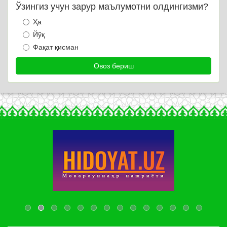
Ўзингиз учун зарур маълумотни олдингизми?
Ҳа
Йўқ
Фақат қисман