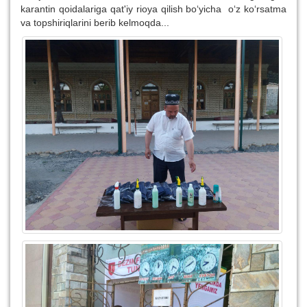
karantin qoidalariga qat'iy rioya qilish bo‘yicha o‘z ko‘rsatma
va topshiriqlarini berib kelmoqda...