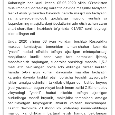
Xabaringiz bor kuni kecha 05.06.2020 yilda O‘zbekiston
musulmonlari idorasining karantin davrida masjidlar faoliyatini
tashkil etish yuzasidan bayonoti hamda masjid ish faoliyatini
sanitariya-epidemiologik qoidalarga muvofiq yuritish va
fuqarolarning masjidlardagi ibodatlarini ado etish uchun zarur
shart-sharoitlarni hozirlash to‘g‘risida 01A/67 sonli buyrug‘i
e'lon qilingan edi.
Unda 2020 yilning 08 iyun kunidan boshlab Respublika
maxsus komissiyasi tomonidan tuman-shahar kesimida
“yashil” hudud sifatida toifaga ajratilgan mintaqalardagi
masjidlarda kunlik besh vaqt farz namozlari ijtimoiy
masofalanish saqlangan, fuqarolar orasidagi masofa 1,5-2
metr etib belgilangan holda ado etilishiga ruxsat berilishi
hamda 5-6-7 iyun kunlari davomida masjidlar faoliyatini
karantin davrida tashkil etish bo‘yicha tegishli tayyorgarlik
ishlari amalga oshirilishi ta'kidlab o‘tilgan edi. Ushbu buyruq
ijrosi yuzasidan bugun viloyat bosh imom-xatibi Z.Eshonqulov
viloyatdagi “yashil” hudud sifatida toifaga ajratilgan
hududlarga tashrif buyurib, maksjidlar tomonidan amalga
oshirilayotgan tayyorgarlik ishlarini ko‘zdan kechirmoqda.
Tashrif davomida Z.Eshonqulov joylardagi imom-xatiblarga
mavjud kamchiliklarni bartaraf etish hamda belgilangan