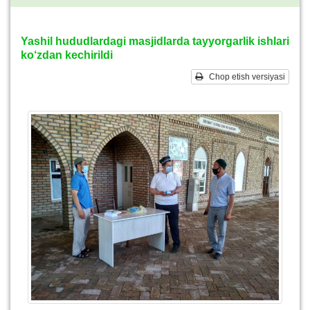
Yashil hududlardagi masjidlarda tayyorgarlik ishlari
ko‘zdan kechirildi
Chop etish versiyasi