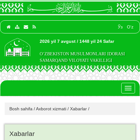
Ўз
O‘z
2026 yil 7 avgust / 1448 yil 24 Safar
O‘ZBEKISTON MUSULMONLARI IDORASI
SAMARQAND VILOYATI VAKILLIGI
Toggl
naviga
Bosh sahifa
/
Axborot xizmati
/
Xabarlar
/
Xabarlar