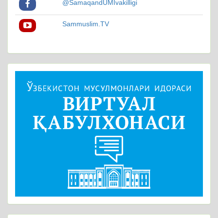
@SamaqandUMIvakilligi
Sammuslim.TV