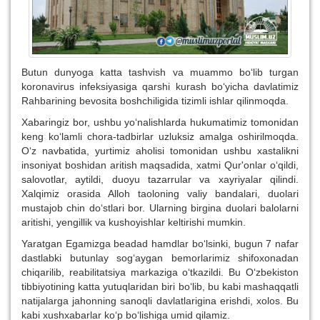
Butun dunyoga katta tashvish va muammo bo‘lib turgan
koronavirus infeksiyasiga qarshi kurash bo‘yicha davlatimiz
Rahbarining bevosita boshchiligida tizimli ishlar qilinmoqda.
Xabaringiz bor, ushbu yo‘nalishlarda hukumatimiz tomonidan
keng ko‘lamli chora-tadbirlar uzluksiz amalga oshirilmoqda.
O‘z navbatida, yurtimiz aholisi tomonidan ushbu xastalikni
insoniyat boshidan aritish maqsadida, xatmi Qur'onlar o‘qildi,
salovotlar, aytildi, duoyu tazarrular va xayriyalar qilindi.
Xalqimiz orasida Alloh taoloning valiy bandalari, duolari
mustajob chin do‘stlari bor. Ularning birgina duolari balolarni
aritishi, yengillik va kushoyishlar keltirishi mumkin.
Yaratgan Egamizga beadad hamdlar bo‘lsinki, bugun 7 nafar
dastlabki butunlay sog‘aygan bemorlarimiz shifoxonadan
chiqarilib, reabilitatsiya markaziga o‘tkazildi. Bu O‘zbekiston
tibbiyotining katta yutuqlaridan biri bo‘lib, bu kabi mashaqqatli
natijalarga jahonning sanoqli davlatlarigina erishdi, xolos. Bu
kabi xushxabarlar ko‘p bo‘lishiga umid qilamiz.