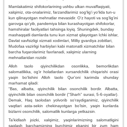
Mamlakatimiz shifokorlarining ushbu ulkan muvaffaqiyati,
xalqimiz, ota-onalarimiz, farzandlarimiz sog‘lig‘i yo‘lida tun-u
kun qilinayotgan mehnatlar mevasidir. O‘z hayoti va sog‘lig‘ini
garovga qo‘yib, pandemiya bilan kurashayotgan shifokorlar,
hamshiralar faoliyatlari tahsinga loyiq. Shuningdek, bunday
mashaqqatli damlarda tunu kun xizmat qilayotgan Ichki ishlar,
Davlat xavfsizligi xizmati xodimlari, Milliy gvardiya zobitlari,
Mudofaa vazirligi harbiylari kabi matonatli xizmatchilar bilan
barcha fuqarolarimiz faxrlanadi, xalqimiz ularning
mehnatlaridan rozidir.
Alloh taolo qiyinchilikdan osonlikka, bemorlikdan
salomatlikka, og‘ir holatlardan xursandchilik chiqarishi orasi
yaqin bo‘lishini Alloh taolo Qur'oni karimda shunday
marhamat qiladi:
“Bas, albatta, qiyinchilik bilan osonchilik bordir. Albatta,
qiyinchilik bilan osonchilik bordir (“Sharh” surasi, 5-6-oyatlar).
Demak, Haq taolodan yolvorib so‘raydiganimiz, qiyinchilik
vaqtlari asta-sekin chekinayotgan bo‘lsin, yaqin kunlarda
bizlarni osonchilik, salomatlik kunlarga yetkazsin.
Ta'kidlash joizki, xalqimiz, yaqinlarimizning salomatligini
saqlash barchamizning burchimiz ekanini bir zum ham