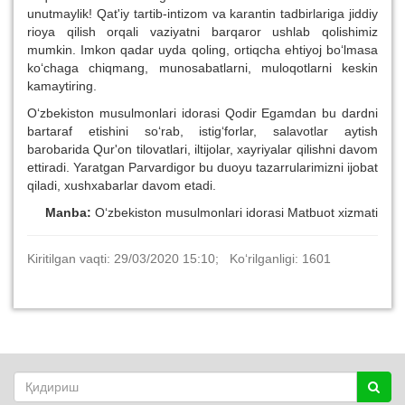
unutmaylik! Qat'iy tartib-intizom va karantin tadbirlariga jiddiy
rioya qilish orqali vaziyatni barqaror ushlab qolishimiz
mumkin. Imkon qadar uyda qoling, ortiqcha ehtiyoj bo‘lmasa
ko‘chaga chiqmang, munosabatlarni, muloqotlarni keskin
kamaytiring.
O‘zbekiston musulmonlari idorasi Qodir Egamdan bu dardni
bartaraf etishini so‘rab, istig‘forlar, salavotlar aytish
barobarida Qur'on tilovatlari, iltijolar, xayriyalar qilishni davom
ettiradi. Yaratgan Parvardigor bu duoyu tazarrularimizni ijobat
qiladi, xushxabarlar davom etadi.
Manba:
O‘zbekiston musulmonlari idorasi Matbuot xizmati
Kiritilgan vaqti: 29/03/2020 15:10; Ko‘rilganligi: 1601