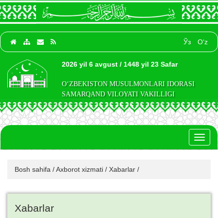
Ўз
O‘z
2026 yil 6 avgust / 1448 yil 23 Safar
O‘ZBEKISTON MUSULMONLARI IDORASI
SAMARQAND VILOYATI VAKILLIGI
Toggl
naviga
Bosh sahifa
/
Axborot xizmati
/
Xabarlar
/
Xabarlar