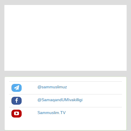
@sammuslimuz
@SamaqandUMIvakilligi
Sammuslim.TV