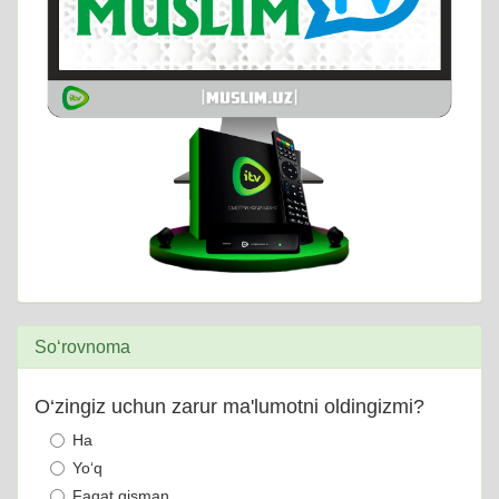
So‘rovnoma
O‘zingiz uchun zarur ma'lumotni oldingizmi?
Ha
Yo‘q
Faqat qisman