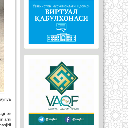
ayriya
gi bir
nlarni
asjidi