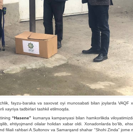
lik, fayzu-baraka va saxovat oyi munosabati bilan joylarda VAQF x
i xayriya tadbirlari tashkil etilmoqda.
atining
“
Hasene
”
kumanya kampanyasi bilan hamkorlikda viloyatimizda
lib, ehtiyojmand oilalar holidan xabar oldi. Xonadonlarda bo‘lib, ehso
 filiali rahbari A.Sultonov va Samarqand shahar “Shohi Zinda” jome m