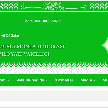
Maxsus imkoniyatlar
 yil 24 Safar
 MUSULMONLARI IDORASI
LOYATI VAKILLIGI
lom
Vakillik haqida
Xizmatlar
Media
Mu