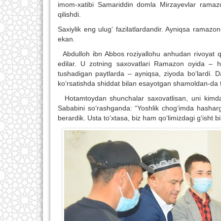
imom-xatibi Samariddin domla Mirzayevlar ramazo
qilishdi.
Saxiylik eng ulug‘ fazilatlardandir. Ayniqsa ramazo
ekan.
Abdulloh ibn Abbos roziyallohu anhudan rivoyat qil
edilar. U zotning saxovatlari Ramazon oyida – ha
tushadigan paytlarda – ayniqsa, ziyoda bo‘lardi. D
ko‘rsatishda shiddat bilan esayotgan shamoldan-da t
Hotamtoydan shunchalar saxovatlisan, uni kimda
Sababini so‘rashganda: “Yoshlik chog‘imda hasharga 
berardik. Usta to‘xtasa, biz ham qo‘limizdagi g‘isht 