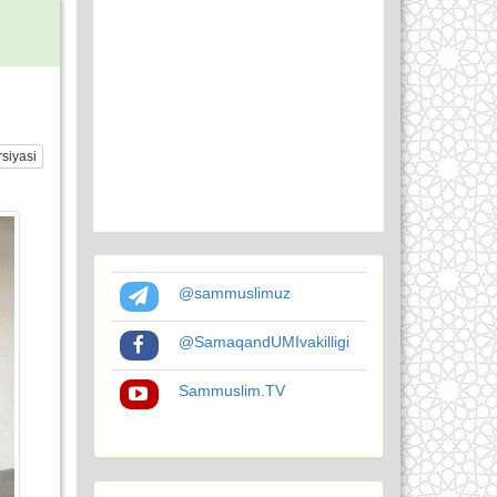
siyasi
@sammuslimuz
@SamaqandUMIvakilligi
Sammuslim.TV