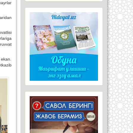
ayrlar
aridan
atlisi
lariga
ruvvat
 ekan.
tkazib
.