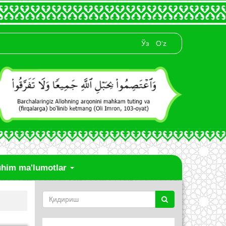
Ўз
O‘z
him ma'lumotlar