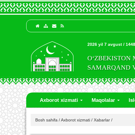
2026 yil 7 avgust / 1448
O‘ZBEKISTON
SAMARQAND VI
Axborot xizmati
Maqolalar
Is
Bosh sahifa
/
Axborot xizmati
/
Xabarlar
/