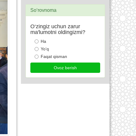
So‘rovnoma
O‘zingiz uchun zarur
ma'lumotni oldingizmi?
Ha
Yo‘q
Faqat qisman