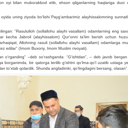
n oyi bilan muborakbod etib, ehson qilganlarning haqlariga duoi x
n oyida uning ziyoda bo‘lishi Payg‘ambarimiz alayhissalomning sunnatl
ingan: “Rasululloh (sollallohu alayhi vasallam) odamlarning eng saxov
r kecha Jabroil (alayhissalom) Qur'onni ta'lim berish uchun huzur
arhaqiqat, Allohning rasuli (sollallohu alayhi vasallam) odamlarga mu
ez edilar” (Imom Buxoriy, Imom Muslim rivoyati).
n o‘rganding” –deb so‘rashganda: “G‘ishtdan”, – deb javob bergan
borganimda, bir qatorga terilib g‘ishtni qo‘lma-qo‘l uzatib ustaga ye
bilan to‘xtab qolardik. Shunda angladimki, qo‘lingdagini bersang, olasan”