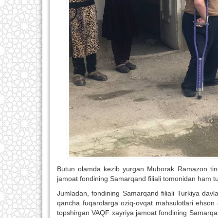
Butun olamda kezib yurgan Muborak Ramazon tinch
jamoat fondining Samarqand filiali tomonidan ham turl
Jumladan, fondining Samarqand filiali Turkiya davl
qancha fuqarolarga oziq-ovqat mahsulotlari ehson qi
topshirgan VAQF xayriya jamoat fondining Samarqand