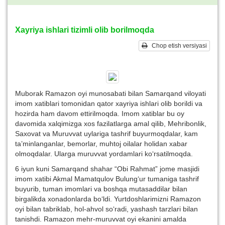
Xayriya ishlari tizimli olib borilmoqda
Chop etish versiyasi
Muborak Ramazon oyi munosabati bilan Samarqand viloyati
imom xatiblari tomonidan qator xayriya ishlari olib borildi va
hozirda ham davom ettirilmoqda. Imom xatiblar bu oy
davomida xalqimizga xos fazilatlarga amal qilib, Mehribonlik,
Saxovat va Muruvvat uylariga tashrif buyurmoqdalar, kam
ta’minlanganlar, bemorlar, muhtoj oilalar holidan xabar
olmoqdalar. Ularga muruvvat yordamlari ko‘rsatilmoqda.
6 iyun kuni Samarqand shahar “Obi Rahmat” jome masjidi
imom xatibi Akmal Mamatqulov Bulung‘ur tumaniga tashrif
buyurib, tuman imomlari va boshqa mutasaddilar bilan
birgalikda xonadonlarda bo‘ldi. Yurtdoshlarimizni Ramazon
oyi bilan tabriklab, hol-ahvol so‘radi, yashash tarzlari bilan
tanishdi. Ramazon mehr-muruvvat oyi ekanini amalda