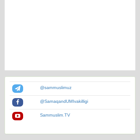
@sammuslimuz
@SamaqandUMIvakilligi
Sammuslim.TV