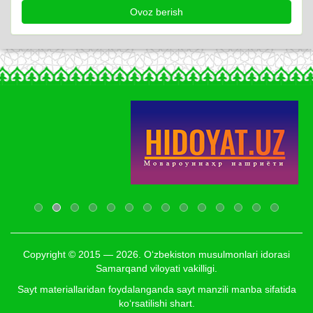
Copyright © 2015 — 2026. O‘zbekiston musulmonlari idorasi
Samarqand viloyati vakilligi.
Sayt materiallaridan foydalanganda sayt manzili manba sifatida
ko‘rsatilishi shart.