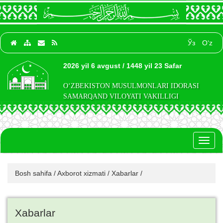
Ўз
O‘z
2026 yil 6 avgust / 1448 yil 23 Safar
O‘ZBEKISTON MUSULMONLARI IDORASI
SAMARQAND VILOYATI VAKILLIGI
Toggl
naviga
Bosh sahifa
/
Axborot xizmati
/
Xabarlar
/
Xabarlar