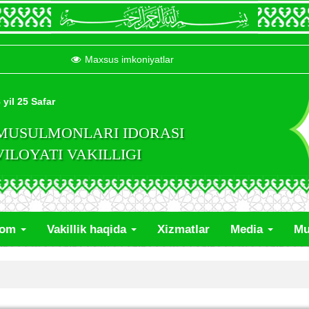
Maxsus imkoniyatlar
 yil 25 Safar
 MUSULMONLARI IDORASI
LOYATI VAKILLIGI
lom
Vakillik haqida
Xizmatlar
Media
Mu