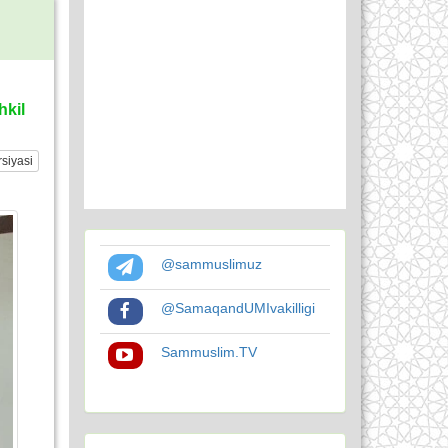
hkil
siyasi
@sammuslimuz
@SamaqandUMIvakilligi
Sammuslim.TV