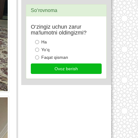
So‘rovnoma
O‘zingiz uchun zarur
ma'lumotni oldingizmi?
Ha
Yo‘q
Faqat qisman