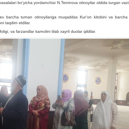
 masalalari bo‘yicha yordamchisi N.Temirova otinoyilar oldida turgan vazi
ev barcha tuman otinoyilariga muqaddas Kur'on kitobini va barcha 
ni taqdim etdilar.
i, va farzandlar kamolini tilab xayrli duolar qildilar.