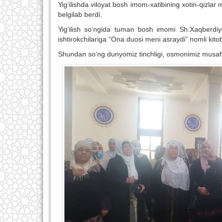
Yig‘ilishda viloyat bosh imom-xatibining xotin-qizlar
belgilab berdi.
Yig‘ilish so‘ngida tuman bosh imomi Sh.Xaqberdiy
ishtirokchilariga “Ona duosi meni asraydi” nomli kitob
Shundan so‘ng dunyomiz tinchligi, osmonimiz musaffolig