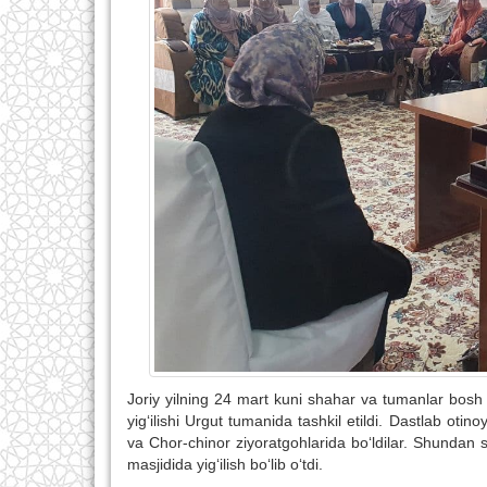
Joriy yilning 24 mart kuni shahar va tumanlar bosh 
yig‘ilishi Urgut tumanida tashkil etildi. Dastlab oti
va Chor-chinor ziyoratgohlarida bo‘ldilar. Shundan 
masjidida yig‘ilish bo‘lib o‘tdi.