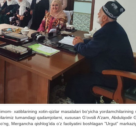
imom- xatiblarining xotin-qizlar masalalari bo‘yicha yordamchilarining
noyilarimiz tumandagi qadamjolarni, xususan G‘ovsili A'zam, Abdulqodir G
so‘ng, Mergancha qishlog‘ida o‘z faoliyatini boshlagan "Urgut” markazi