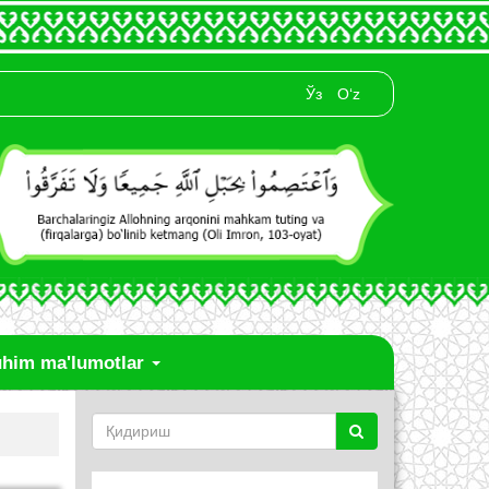
Ўз
O‘z
him ma'lumotlar