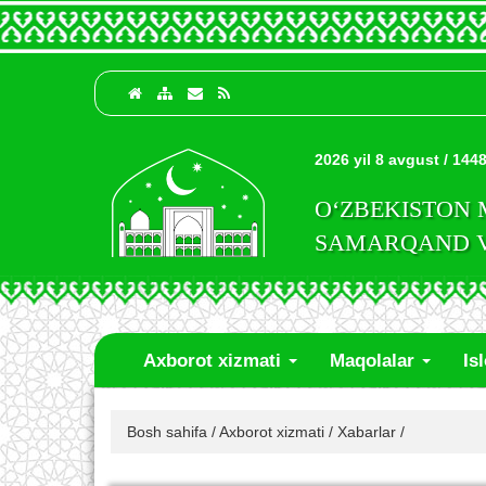
2026 yil 8 avgust / 1448
O‘ZBEKISTON
SAMARQAND VI
Axborot xizmati
Maqolalar
Is
Bosh sahifa
/
Axborot xizmati
/
Xabarlar
/