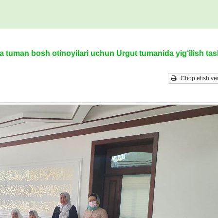
a tuman bosh otinoyilari uchun Urgut tumanida yig‘ilish tas
Chop etish ver