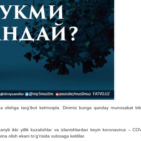
 olishga targ‘ibot ketmoqda. Dinimiz bunga qanday munosabat bild
ariyb ikki yillik kuzatishlar va izlanishlardan keyin koronavirus – CO
na olish ekani to‘g‘risida xulosaga keldilar.