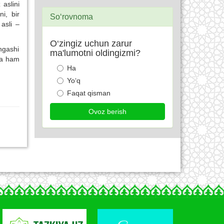
aslini
i, bir
So‘rovnoma
asli –
O‘zingiz uchun zarur
engashi
ma'lumotni oldingizmi?
sa ham
Ha
Yo‘q
Faqat qisman