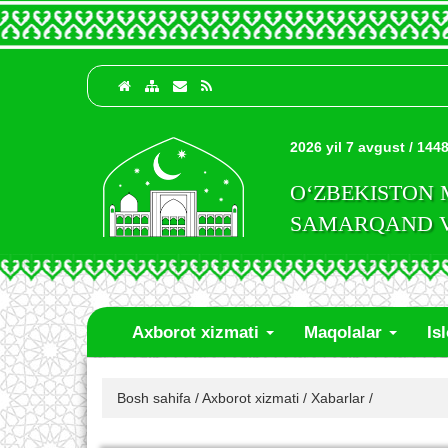
2026 yil 7 avgust / 1448
O‘ZBEKISTON
SAMARQAND VI
Axborot xizmati
Maqolalar
Is
Bosh sahifa
/
Axborot xizmati
/
Xabarlar
/