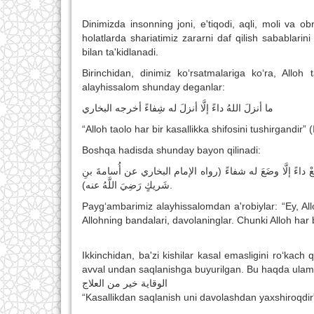
Dinimizda insonning joni, e'tiqodi, aqli, moli va o
holatlarda shariatimiz zararni daf qilish sabablarin
bilan ta'kidlanadi.
Birinchidan, dinimiz ko‘rsatmalariga ko‘ra, All
alayhissalom shunday deganlar:
ما أنزلَ اللهُ داءً إلَّا أنزلَ له شِفاءً أخرجه البخاري
“Alloh taolo har bir kasallikka shifosini tushirgandir”
Boshqa hadisda shunday bayon qilinadi:
َضَعْ داءً إلَّا وضَعَ له شفاءً (رواه الإمام البخاري عن أُسامةَ بنِ
شَريكٍ رَضِيَ اللَّهُ عنه).
Payg‘ambarimiz alayhissalomdan a'robiylar: “Ey, All
Allohning bandalari, davolaninglar. Chunki Alloh har b
Ikkinchidan, ba'zi kishilar kasal emasligini ro‘kach 
avval undan saqlanishga buyurilgan. Bu haqda ulam
الوقاية خير من العلاج
“Kasallikdan saqlanish uni davolashdan yaxshiroqdir” (