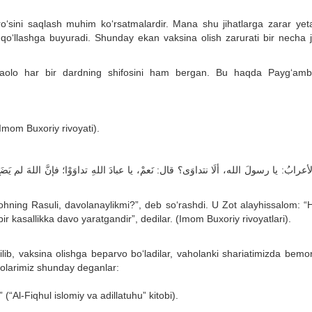
bro‘sini saqlash muhim ko‘rsatmalardir. Mana shu jihatlarga zarar yet
i qo‘llashga buyuradi. Shunday ekan vaksina olish zarurati bir necha j
oh taolo har bir dardning shifosini ham bergan. Bu haqda Payg‘amb
 (Imom Buxoriy rivoyati).
لأعرابُ: يا رسولَ الله، ألَا نتداوَى؟ قال: نَعمْ، يا عبادَ اللهِ تداوَوْا؛ فإنَّ اللهَ لم ي
ohning Rasuli, davolanaylikmi?”, deb so‘rashdi. U Zot alayhissalom: “H
ir kasallikka davo yaratgandir”, dedilar. (Imom Buxoriy rivoyatlari).
qilib, vaksina olishga beparvo bo‘ladilar, vaholanki shariatimizda bemo
olarimiz shunday deganlar:
“Al-Fiqhul islomiy va adillatuhu” kitobi).