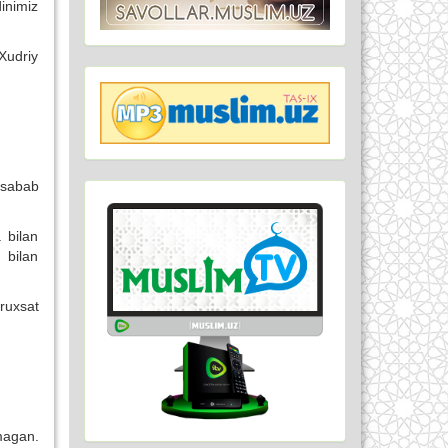
inimiz
Xudriy
 sabab
 bilan
 bilan
ruxsat
magan.