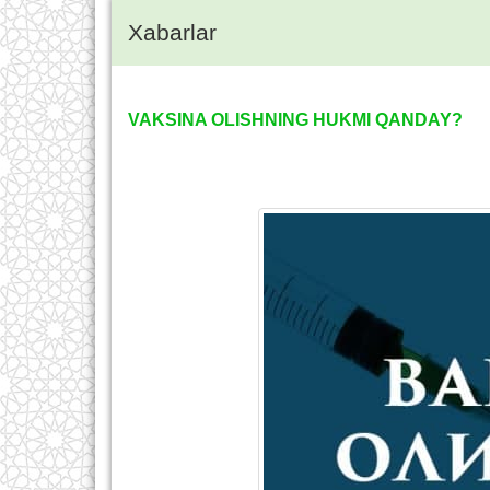
Xabarlar
VAKSINA OLISHNING HUKMI QANDAY?