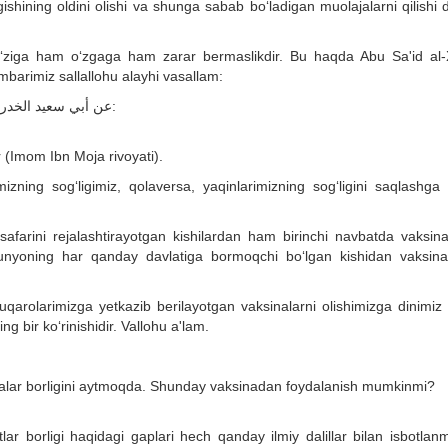
ining oldini olishi va shunga sabab bo‘ladigan muolajalarni qilishi d
 o‘ziga ham o‘zgaga ham zarar bermaslikdir. Bu haqda Abu Sa'id al-
mbarimiz sallallohu alayhi vasallam:
عن أبي سعيد الخدري رضي الله عنه: أن رسول الله صلى الله عليه وسلم قال:
 (Imom Ibn Moja rivoyati).
izning sog‘ligimiz, qolaversa, yaqinlarimizning sog‘ligini saqlashga
safarini rejalashtirayotgan kishilardan ham birinchi navbatda vaksina
dunyoning har qanday davlatiga bormoqchi bo‘lgan kishidan vaksina
qarolarimizga yetkazib berilayotgan vaksinalarni olishimizga dinimiz 
g bir ko‘rinishidir. Vallohu a'lam.
salar borligini aytmoqda. Shunday vaksinadan foydalanish mumkinmi?
lar borligi haqidagi gaplari hech qanday ilmiy dalillar bilan isbotlan