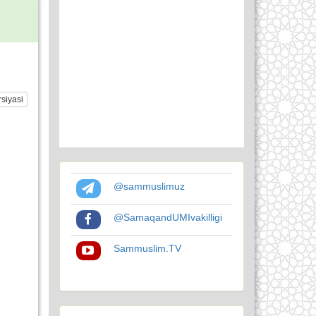
siyasi
@sammuslimuz
@SamaqandUMIvakilligi
Sammuslim.TV