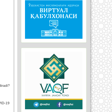
iradi?
VID-19