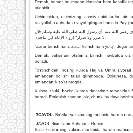
Demak, bemor bo‘lmagan kimsalar ham kasallik tegish
talabidir.
Uchinchidan, dinimizdagi asosiy qoidalardan biri
raziyallohu anhudan rivoyat qilingan hadisda Payg‘a
"لا ضرر ولا ضرار" (رواه الإمام ابن ماجة).
“Zarar berish ham, zarar ko‘rish ham yo‘q”, deganlar
Demak, vaksinani olishimiz birinchi navbatda o‘zim
bo‘ladi.
To‘rtinchidan, hozirgi kunda Haj va Umra ziyorati 
emlangan bo‘lishi talab qilinmoqda. Qolaversa, 
emlanganlik so‘ralmoqda.
Xulosa shuki, hozirgi kunda davlatimiz tomonidan fu
beradi. Emlanish shar'an joiz, chunki bu davolanishnin
❓CAVOL:
Ba'zilar vaksinaning tarkibida harom nar
JAVOB: Bismillahir Rohmanir Rohim.
Ba'zi kishilarning vaksina tarkibida harom mahsulot