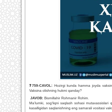
❓759-CAVOL:
Hozirgi kunda hamma joyda vaksina
Vaksina olishning hukmi qanday?
JAVOB:
Bismillahir Rohmanir Rohim.
Ma'lumki, sog‘liqni saqlash sohasi mutaxassislari q
kasalligidan saqlanishning eng samarali vositasi vaksi