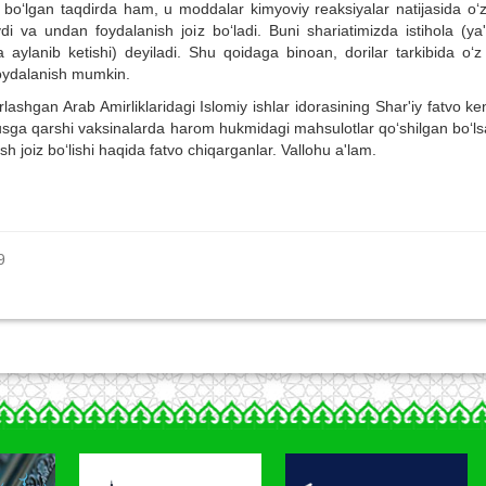
o‘lgan taqdirda ham, u moddalar kimyoviy reaksiyalar natijasida o‘z 
 va undan foydalanish joiz bo‘ladi. Buni shariatimizda istihola (ya'n
aylanib ketishi) deyiladi. Shu qoidaga binoan, dorilar tarkibida o‘z 
foydalanish mumkin.
lashgan Arab Amirliklaridagi Islomiy ishlar idorasining Shar'iy fatvo k
rusga qarshi vaksinalarda harom hukmidagi mahsulotlar qo‘shilgan bo‘l
 joiz bo‘lishi haqida fatvo chiqarganlar. Vallohu a'lam.
9