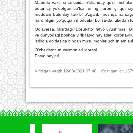
Mabodo vaksina tarkibida o‘shanday qo‘shimchalar b
butunlay yo‘qotgan bo‘lsa, uning haromligi qolmaydi
moddani butunlay tarkibi o‘zgarib, boshqa narsaga 
haromligini yo‘qotgan moddalar bo‘lsa-da, ulardan 
Qolaversa, Misrdagi "Dorul-ifto" fatvo uyushmasi, Bir
va dunyodagi boshqa yirik fatvo hay'atlari koronavi
istihola qoidasiga binoan musulmonlar uchun emlanish
O‘zbekiston musulmonlari idorasi
Fatvo hay'ati.
Kiritilgan vaqti: 12/08/2021 07:48; Ko‘rilganligi: 137