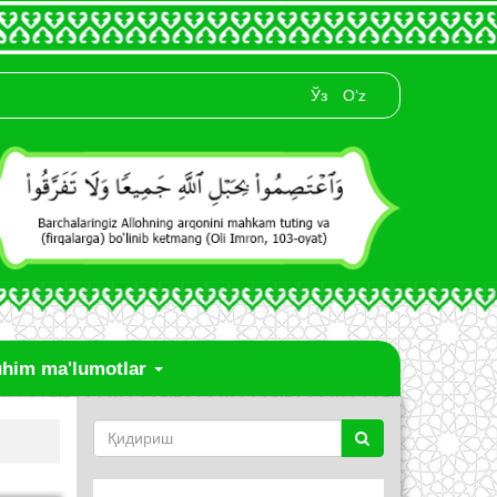
Ўз
O‘z
him ma'lumotlar