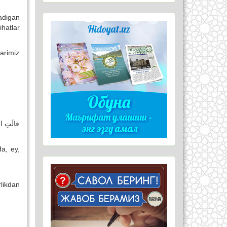
adigan
ihatlar
arimiz
قالَتِ ا
a, ey,
rlikdan