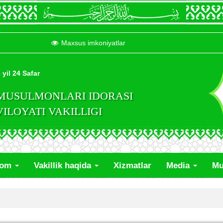
Maxsus imkoniyatlar
 yil 24 Safar
 MUSULMONLARI IDORASI
LOYATI VAKILLIGI
lom
Vakillik haqida
Xizmatlar
Media
Mu