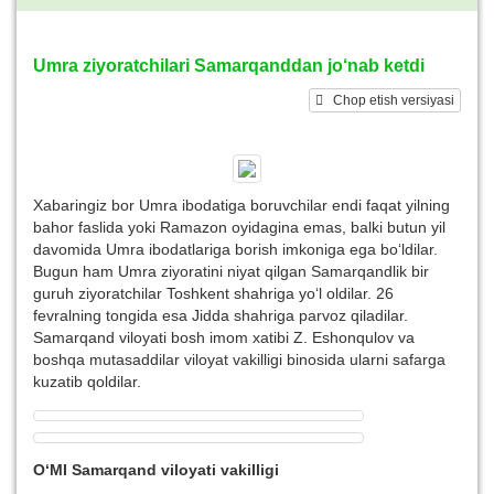
Umra ziyoratchilari Samarqanddan jo‘nab ketdi
Chop etish versiyasi
Xabaringiz bor Umra ibodatiga boruvchilar endi faqat yilning
bahor faslida yoki Ramazon oyidagina emas, balki butun yil
davomida Umra ibodatlariga borish imkoniga ega bo‘ldilar.
Bugun ham Umra ziyoratini niyat qilgan Samarqandlik bir
guruh ziyoratchilar Toshkent shahriga yo‘l oldilar. 26
fevralning tongida esa Jidda shahriga parvoz qiladilar.
Samarqand viloyati bosh imom xatibi Z. Eshonqulov va
boshqa mutasaddilar viloyat vakilligi binosida ularni safarga
kuzatib qoldilar.
O‘MI Samarqand viloyati vakilligi