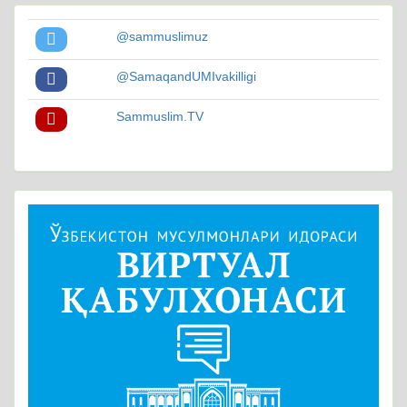
@sammuslimuz
@SamaqandUMIvakilligi
Sammuslim.TV