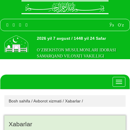
Ўз
O‘z
2026 yil 7 avgust / 1448 yil 24 Safar
O‘ZBEKISTON MUSULMONLARI IDORASI
SAMARQAND VILOYATI VAKILLIGI
Toggl
naviga
Bosh sahifa
/
Axborot xizmati
/
Xabarlar
/
Xabarlar