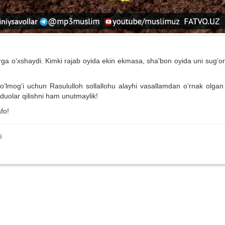
ga o‘xshaydi. Kimki rajab oyida ekin ekmasa, sha'bon oyida uni sug‘o
‘lmog‘i uchun Rasululloh sollallohu alayhi vasallamdan o‘rnak olgan
 duolar qilishni ham unutmaylik!
fo!
9