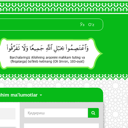
Ўз
O‘z
him ma'lumotlar