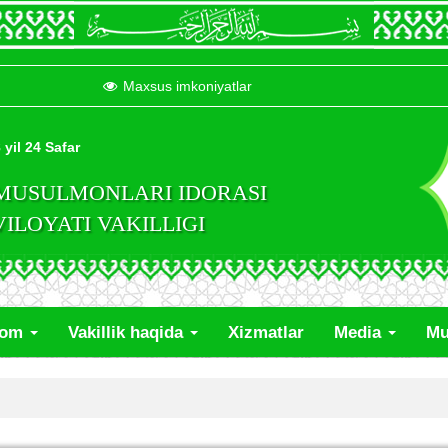
Maxsus imkoniyatlar
 yil 24 Safar
 MUSULMONLARI IDORASI
LOYATI VAKILLIGI
lom
Vakillik haqida
Xizmatlar
Media
Mu