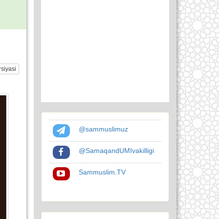
siyasi
@sammuslimuz
@SamaqandUMIvakilligi
Sammuslim.TV