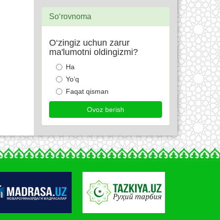
So‘rovnoma
O‘zingiz uchun zarur
ma'lumotni oldingizmi?
Ha
Yo‘q
Faqat qisman