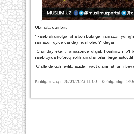
Ulamolardan biri:
“Rajab shamolga, sha'bon bulutga, ramazon yomg‘ir
ramazon oyida qanday hosil oladi?” degan.
Shunday ekan, ramazonda olajak hosilimiz mo‘l bo
rajab oyida ko‘proq solih amallar bilan birga astoydil
G‘aflatda qolmaylik, azizlar, vaqt g‘animat, umr beva
Kiritilgan vaqti: 25/01/2023 11:00; Ko‘rilganligi: 140