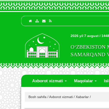
2026 yil 7 avgust / 1448
O‘ZBEKISTON
SAMARQAND VI
Axborot xizmati
Maqolalar
Is
Bosh sahifa
/
Axborot xizmati
/
Xabarlar
/