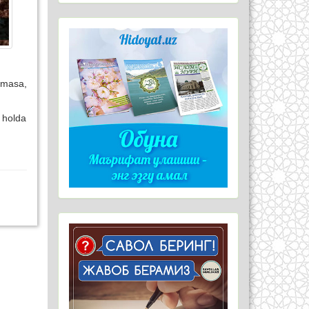
rmasa,
 holda