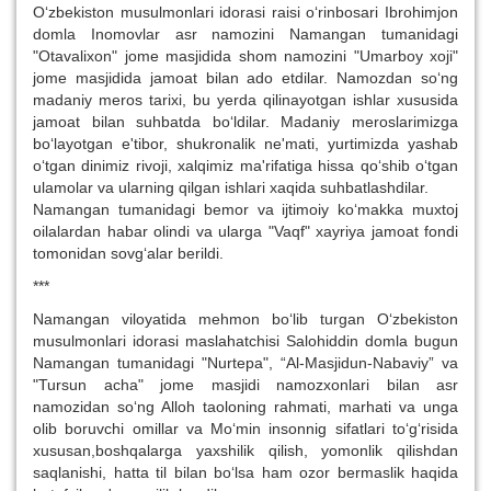
O‘zbekiston musulmonlari idorasi raisi o‘rinbosari Ibrohimjon
domla Inomovlar asr namozini Namangan tumanidagi
"Otavalixon" jome masjidida shom namozini "Umarboy xoji"
jome masjidida jamoat bilan ado etdilar. Namozdan so‘ng
madaniy meros tarixi, bu yerda qilinayotgan ishlar xususida
jamoat bilan suhbatda bo‘ldilar. Madaniy meroslarimizga
bo‘layotgan e'tibor, shukronalik ne'mati, yurtimizda yashab
o‘tgan dinimiz rivoji, xalqimiz ma'rifatiga hissa qo‘shib o‘tgan
ulamolar va ularning qilgan ishlari xaqida suhbatlashdilar.
Namangan tumanidagi bemor va ijtimoiy ko‘makka muxtoj
oilalardan habar olindi va ularga "Vaqf" xayriya jamoat fondi
tomonidan sovg‘alar berildi.
***
Namangan viloyatida mehmon bo‘lib turgan O‘zbekiston
musulmonlari idorasi maslahatchisi Salohiddin domla bugun
Namangan tumanidagi "Nurtepa", “Al-Masjidun-Nabaviy” va
"Tursun acha" jome masjidi namozxonlari bilan asr
namozidan so‘ng Alloh taoloning rahmati, marhati va unga
olib boruvchi omillar va Mo‘min insonnig sifatlari to‘g‘risida
xususan,boshqalarga yaxshilik qilish, yomonlik qilishdan
saqlanishi, hatta til bilan bo‘lsa ham ozor bermaslik haqida