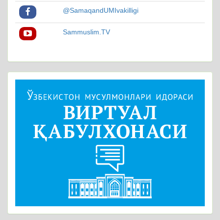
@SamaqandUMIvakilligi
Sammuslim.TV