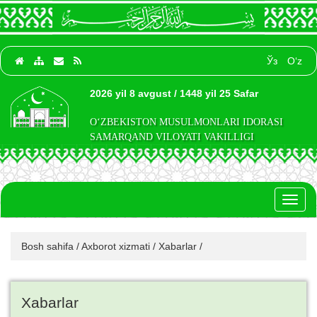
Ўз
O‘z
2026 yil 8 avgust / 1448 yil 25 Safar
O‘ZBEKISTON MUSULMONLARI IDORASI
SAMARQAND VILOYATI VAKILLIGI
Toggl
naviga
Bosh sahifa
/
Axborot xizmati
/
Xabarlar
/
Xabarlar