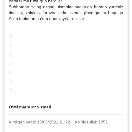
batafsil ma'ruza qilib berdilar.
Suhbatdan so‘ng o‘tgan ulamolar haqlariga hamda yurtimiz
tinchligi, xalqimiz farovonligida hizmat qilayotganlar haqqiga
Alloh taolodan so‘rab duoi xayrlar qildilar.
O‘MI matbuot xizmati
Kiritilgan vaqti: 15/06/2021 21:22; Ko‘rilganligi: 1351