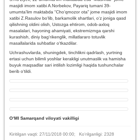
masjidi imom xatibi A.Norbekov, Payariq tumani 39-
umumta’lim maktabda “Cho‘qmozor ota" jome masjidi imom
xatibi Z.Rasulov bo‘lib, barkamolik shartlari, o‘z joniga qasd
qilishning oldini olish, Ustozga ehtirom, odob-axloq
masalalari, hayoning ahamiyati, ekstremizmga qarshi
kurashish, diniy bag‘rikenglik, millatlararo totuvlik
masallalarida suhbatlar o‘tkazdilar.
Uchrashuvlarda, shuningdek, tinchlikni qadrlash, yurtning
ertasi uchun bilimli yoshlar kerakligi unutmaslik va hamisha
buyuk maqsadlar sari intilish lozimligi haqida tushunchalar
berib o‘tildi.
O‘MI Samarqand viloyati vakilligi
Kiritilgan vaqti: 27/11/2018 00:00; Ko‘rilganligi: 2328