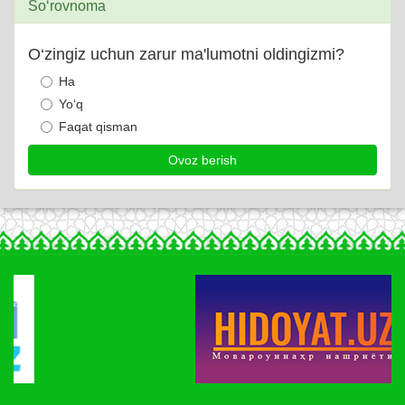
So‘rovnoma
O‘zingiz uchun zarur ma'lumotni oldingizmi?
Ha
Yo‘q
Faqat qisman