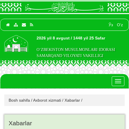
Ўз
O‘z
2026 yil 8 avgust / 1448 yil 25 Safar
O‘ZBEKISTON MUSULMONLARI IDORASI
SAMARQAND VILOYATI VAKILLIGI
Toggl
naviga
Bosh sahifa
/
Axborot xizmati
/
Xabarlar
/
Xabarlar