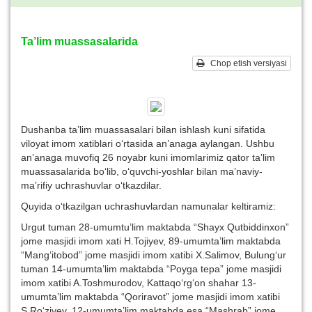
Ta’lim muassasalarida
Chop etish versiyasi
Dushanba ta’lim muassasalari bilan ishlash kuni sifatida
viloyat imom xatiblari o‘rtasida an’anaga aylangan. Ushbu
an’anaga muvofiq 26 noyabr kuni imomlarimiz qator ta’lim
muassasalarida bo‘lib, o‘quvchi-yoshlar bilan ma’naviy-
ma’rifiy uchrashuvlar o‘tkazdilar.
Quyida o‘tkazilgan uchrashuvlardan namunalar keltiramiz:
Urgut tuman 28-umumtu’lim maktabda “Shayx Qutbiddinxon”
jome masjidi imom xati H.Tojiyev, 89-umumta’lim maktabda
“Mang‘itobod” jome masjidi imom xatibi X.Salimov, Bulung‘ur
tuman 14-umumta’lim maktabda “Poyga tepa” jome masjidi
imom xatibi A.Toshmurodov, Kattaqo‘rg‘on shahar 13-
umumta’lim maktabda “Qoriravot” jome masjidi imom xatibi
S.Ro‘ziyev, 12-umumta’lim maktabda esa “Mashrab” jome