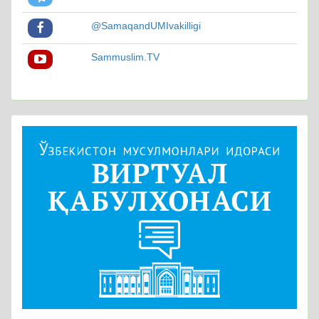
@SamaqandUMIvakilligi
Sammuslim.TV