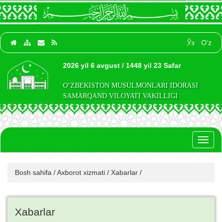
Ўз
O‘z
2026 yil 6 avgust / 1448 yil 23 Safar
O‘ZBEKISTON MUSULMONLARI IDORASI
SAMARQAND VILOYATI VAKILLIGI
Toggl
naviga
Bosh sahifa
/
Axborot xizmati
/
Xabarlar
/
Xabarlar