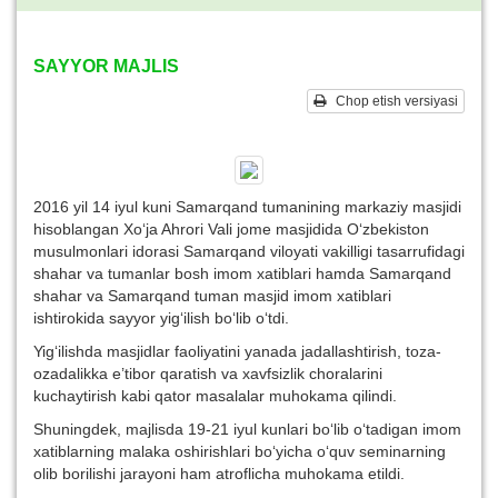
SAYYOR MAJLIS
Chop etish versiyasi
2016 yil 14 iyul kuni Samarqand tumanining markaziy masjidi
hisoblangan Xo‘ja Ahrori Vali jome masjidida O‘zbekiston
musulmonlari idorasi Samarqand viloyati vakilligi tasarrufidagi
shahar va tumanlar bosh imom xatiblari hamda Samarqand
shahar va Samarqand tuman masjid imom xatiblari
ishtirokida sayyor yig‘ilish bo‘lib o‘tdi.
Yig‘ilishda masjidlar faoliyatini yanada jadallashtirish, toza-
ozadalikka e’tibor qaratish va xavfsizlik choralarini
kuchaytirish kabi qator masalalar muhokama qilindi.
Shuningdek, majlisda 19-21 iyul kunlari bo‘lib o‘tadigan imom
xatiblarning malaka oshirishlari bo‘yicha o‘quv seminarning
olib borilishi jarayoni ham atroflicha muhokama etildi.