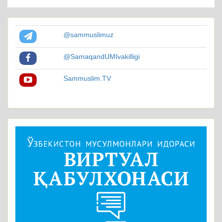
@sammuslimuz
@SamaqandUMIvakilligi
Sammuslim.TV