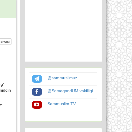
siyasi
@sammuslimuz
ug‘
niddin
@SamaqandUMIvakilligi
Sammuslim.TV
om