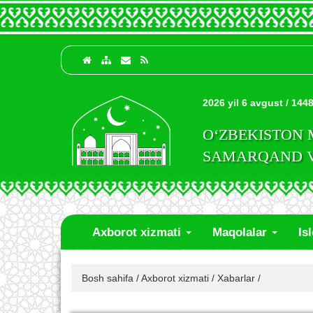
2026 yil 6 avgust / 1448
O‘ZBEKISTON
SAMARQAND VI
Axborot xizmati
Maqolalar
Is
Bosh sahifa
/
Axborot xizmati
/
Xabarlar
/