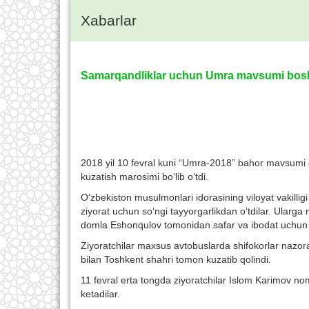
Xabarlar
Samarqandliklar uchun Umra mavsumi bos
2018 yil 10 fevral kuni “Umra-2018” bahor mavsumi do
kuzatish marosimi bo‘lib o‘tdi.
O‘zbekiston musulmonlari idorasining viloyat vakilligi 
ziyorat uchun so‘ngi tayyorgarlikdan o‘tdilar. Ularga
domla Eshonqulov tomonidan safar va ibodat uchun 
Ziyoratchilar maxsus avtobuslarda shifokorlar nazora
bilan Toshkent shahri tomon kuzatib qolindi.
11 fevral erta tongda ziyoratchilar Islom Karimov n
ketadilar.