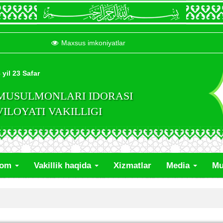
Maxsus imkoniyatlar
 yil 23 Safar
 MUSULMONLARI IDORASI
LOYATI VAKILLIGI
lom
Vakillik haqida
Xizmatlar
Media
Mu