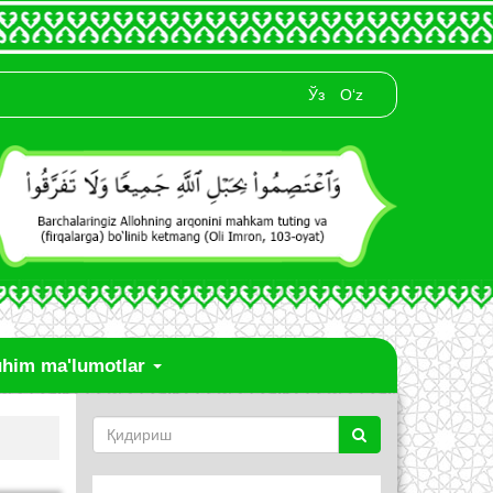
Ўз
O‘z
him ma'lumotlar