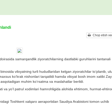
hlandi
Chop etish ver
irasida samarqandlik ziyoratchilarning dastlabki guruhlarini tantanali
binosida viloyatning turli hududlaridan kelgan ziyoratchilar to‘planib, ul
 maxsus ko‘krak nishonlari tarqatildi hamda viloyat bosh imom xatibi Zay
asqotadigan muhim ko‘rsatma va maslahatlar berildi.
ti va yo‘l patrul xodimlari hamrohligida alohida ehtimom, hurmat-ehtir
omidagi Toshkent xalqaro aeraportidan Saudiya Arabistoni tomon uchib