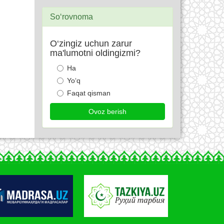
So‘rovnoma
O‘zingiz uchun zarur
ma'lumotni oldingizmi?
Ha
Yo‘q
Faqat qisman