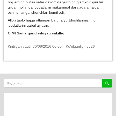
hojilarning butun safar davomida yurtning g‘amxo‘rligini his
qilgan hollarida ibodatlarni mukammal darajada amalga
oshirishlariga ishonchlari komil edi.
Alloh taolo hajga otlangan barcha yurtdoshlarimizning
ibodatlarini qabul aylasin.
O‘MI Samarqand viloyati vakilligi
Kiritilgan vaqti: 30/08/2016 00:00; Ko‘rilganligi: 3526