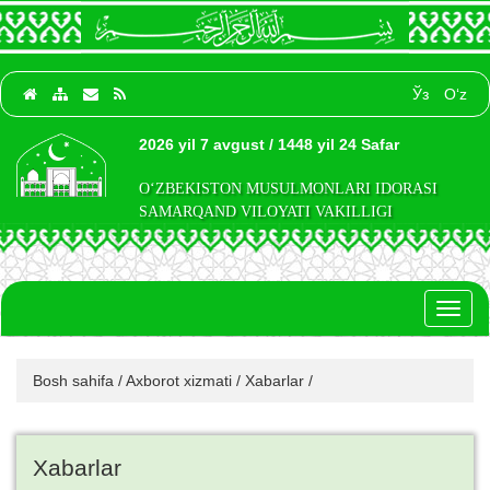
Ўз
O‘z
2026 yil 7 avgust / 1448 yil 24 Safar
O‘ZBEKISTON MUSULMONLARI IDORASI
SAMARQAND VILOYATI VAKILLIGI
Toggl
naviga
Bosh sahifa
/
Axborot xizmati
/
Xabarlar
/
Xabarlar