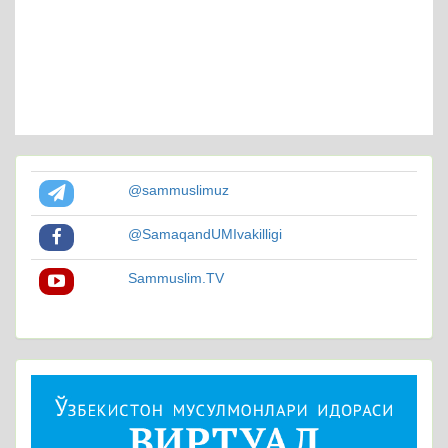
@sammuslimuz
@SamaqandUMIvakilligi
Sammuslim.TV