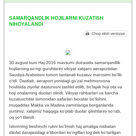
SAMARQANDLIK HOJILARNI KUZATISH
NIHOYALANDI
Chop etish versiyasi
30 avgust kuni Haj-2016 mavsumi doirasida samarqandlik
hojilarning so‘ngi guruhlarini viloyat xalqaro aeraportidan
Saudiya Arabistoni tomon tantanali kuzatuv marosimi bo‘lib
o‘tdi. Dastlab, aeraport yonidagi go‘zal mehmonxona
hovlisida ziyofat dasturxoni tashkil etilib, bo‘lajak hoji ota va
hoji onalarning duolari olindi. Viloyat rahbarlari va barcha
kuzatuvchilar tomonidan safarlari bexatar bo‘lishini,
muqaddas Makka va Madina zaminlariga borganlarida
yurtimiz, xalqimiz haqqiga ko‘plab duolar qilishlarini so‘rab,
oq yo‘l tilandi.
Islomning beshinchi rukni bo‘lmish haj amaliga nisbatan
davlat darajasidagi e’tibordan ko‘ngillari tog‘dek ko‘tarilgan