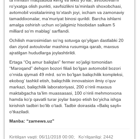
ta’minlash maqsadida keng va tekis yo‘llar, avtoulovlarni
ro‘yxatga olish punkti, xavfsizlikni ta’minlash shoxobchasi,
avtomobil vositalarining to‘xtash joyi, ixcham va zamonaviy
tamaddixonalar, ma’muriyat binosi qurildi. Barcha ishlarni
amalga oshirish uchun xo‘jaligimiz hisobidan salkam 5
milliard so‘m mablag‘ sarflandi.
Ochilish marosimidan so‘ng sotuvga qo‘yilgan dastlabki 20
dan ziyod avtoulovlar mashina rusumiga qarab, maxsus
ajratilgan hududlarga joylashtirildi.
Ertaga “Oq amur baliqlari” fermer xo‘jaligi tomonidan
“Maroqand” dehqon bozori filiali bo‘lgan avtomobil bozori
o‘rnida qiymati 49 mlrd. so‘m bo‘lgan baliqchilik kompleksi,
ekobog‘ tashkil etish, baliqchilik innovatsion ilmiy o‘quv
markazi, baliqchilik laboratoriyasi, 200 o‘rinli maxsus
maktabgacha ta’lim muassasasi, 100 o‘rinli mehmonxona
hamda ko‘p qavatli turar joylar barpo etish bo‘yicha ishga
kirishish tadbiri bo‘lib o‘tadi. Tadbir doirasida «Baliq sayli»
o‘tkaziladi.
Manba: “zarnews.uz”
Kiritilgan vaqti: 06/11/2018 00:00; Ko‘rilganligi: 2442