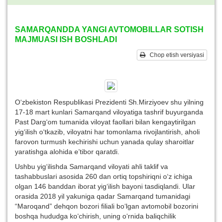
SAMARQANDDA YANGI AVTOMOBILLAR SOTISH
MAJMUASI ISH BOSHLADI
Chop etish versiyasi
O‘zbekiston Respublikasi Prezidenti Sh.Mirziyoev shu yilning
17-18 mart kunlari Samarqand viloyatiga tashrif buyurganda
Past Darg‘om tumanida viloyat faollari bilan kengaytirilgan
yig‘ilish o‘tkazib, viloyatni har tomonlama rivojlantirish, aholi
farovon turmush kechirishi uchun yanada qulay sharoitlar
yaratishga alohida e’tibor qaratdi.
Ushbu yig‘ilishda Samarqand viloyati ahli taklif va
tashabbuslari asosida 260 dan ortiq topshiriqni o‘z ichiga
olgan 146 banddan iborat yig‘ilish bayoni tasdiqlandi. Ular
orasida 2018 yil yakuniga qadar Samarqand tumanidagi
“Maroqand” dehqon bozori filiali bo‘lgan avtomobil bozorini
boshqa hududga ko‘chirish, uning o‘rnida baliqchilik