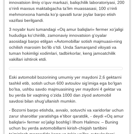
innovatsion ilmiy o‘quv markazi, baliqchilik laboratoriyasi, 200
o‘rinli maxsus maktabgacha ta’lim muassasasi, 100 o‘rinli
mehmonxona hamda ko‘p qavatli turar joylar barpo etish
vazifasi berilgandi.
3 noyabr kuni tumandagi «Oq amur baliqlari» fermer xo‘jaligi
hududiga ko‘chirilib, zamonaviy innovatsion g‘oyalar
asosidagi barpo etilgan «Avtomobillar sotish majmuasi»ning
ochilish marosim bo‘lib o‘tdi. Unda Samarqand viloyati va
tuman hokimligi xodimlari, tadbirkorlar, keng jamoatchilik
vakillari ishtirok etdi.
Eski avtomobil bozorining umumiy yer maydoni 2,6 gektarni
tashkil etib, sotish uchun 600 avtoulov sig‘imiga ega bo‘lgan
bo‘lsa, ushbu savdo majmuasining yer maydoni 4 gektar va
bu yerda bir vaqtning o‘zida 1000 dan ziyod avtomobil
savdosi bilan shug‘ullanish mumkin.
- Bozorni barpo etishda, avvalo, sotuvchi va xaridorlar uchun
zarur sharoitlar yaratishga e’tibor qaratdik, - deydi «Oq amur
baliqlari» fermer xo‘jaligi boshlig‘i Ilhom Halimov. – Buning
uchun bu yerda avtomobillarni kirish-chiqish tartibini