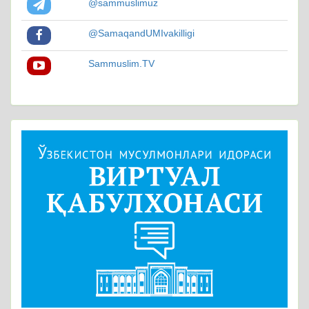
@sammuslimuz
@SamaqandUMIvakilligi
Sammuslim.TV