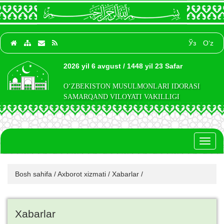
Ўз
O‘z
2026 yil 6 avgust / 1448 yil 23 Safar
O‘ZBEKISTON MUSULMONLARI IDORASI
SAMARQAND VILOYATI VAKILLIGI
Toggl
naviga
Bosh sahifa
/
Axborot xizmati
/
Xabarlar
/
Xabarlar