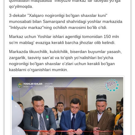
quvvatlash maqsadida "Inklyuziv markaz"lar faoliyati yo'lga
qo'yilmoqda.
3-dekabr "Xalqaro nogironligi bo'lgan shaxslar kuni"
munosabati bilan Samarqand shahridagi yoshlar markazida
"Inklyuziv markaz"ning ochilish marosimi bo'lib o'tdi.
Markaz uchun Yoshlar ishlari agentligi tomonidan 150 mln
so'm mablag' evaziga kerakli barcha jihozlar olib kelindi.
Markazda tikuvchilik, kulolchilik, biserdan buyumlar yasash,
zargarlik, tasviriy san'at va to'qish yo'nalishlari bo'yicha
nogironligi bo'lgan shaxslar o'zlari uchun kerakli bo'lgan
kasblarni o'rganishlari mumkin.