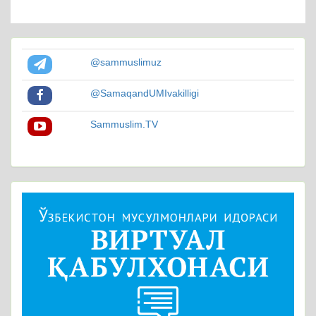
@sammuslimuz
@SamaqandUMIvakilligi
Sammuslim.TV