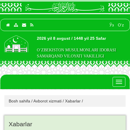
Ўз
O‘z
2026 yil 8 avgust / 1448 yil 25 Safar
O‘ZBEKISTON MUSULMONLARI IDORASI
SAMARQAND VILOYATI VAKILLIGI
Toggl
naviga
Bosh sahifa
/
Axborot xizmati
/
Xabarlar
/
Xabarlar