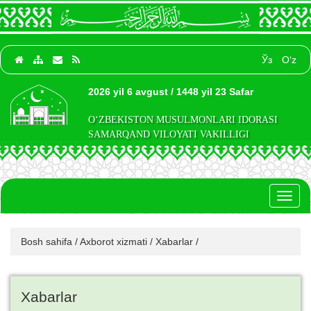
Ўз
O‘z
2026 yil 6 avgust / 1448 yil 23 Safar
O‘ZBEKISTON MUSULMONLARI IDORASI
SAMARQAND VILOYATI VAKILLIGI
Toggl
naviga
Bosh sahifa
/
Axborot xizmati
/
Xabarlar
/
Xabarlar