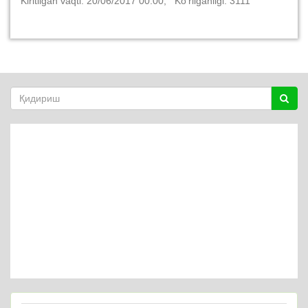
Kiritilgan vaqti: 20/06/2017 00:00; Ko‘rilganligi: 3111