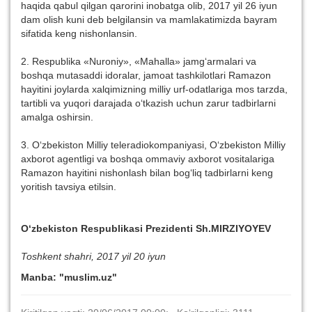
haqida qabul qilgan qarorini inobatga olib, 2017 yil 26 iyun
dam olish kuni deb belgilansin va mamlakatimizda bayram
sifatida keng nishonlansin.
2. Respublika «Nuroniy», «Mahalla» jamg‘armalari va
boshqa mutasaddi idoralar, jamoat tashkilotlari Ramazon
hayitini joylarda xalqimizning milliy urf-odatlariga mos tarzda,
tartibli va yuqori darajada o‘tkazish uchun zarur tadbirlarni
amalga oshirsin.
3. O‘zbekiston Milliy teleradiokompaniyasi, O‘zbekiston Milliy
axborot agentligi va boshqa ommaviy axborot vositalariga
Ramazon hayitini nishonlash bilan bog‘liq tadbirlarni keng
yoritish tavsiya etilsin.
O‘zbekiston Respublikasi Prezidenti Sh.MIRZIYOYEV
Toshkent shahri, 2017 yil 20 iyun
Manba: "muslim.uz"