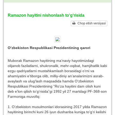
Ramazon hayitini nishonlash to‘g‘risida
Chop etish versiyasi
O‘zbekiston Respublikasi Prezidentining qarori
Muborak Ramazon hayitining ma’naviy hayotimizdagi
olijanob fazilatlarni, shukronalik, mehr-oqibat, hamjihatlik kabi
ezgu qadriyatlarni mustahkamlash borasidagi o‘rni va
ahamiyatini e’tiborga olib, milliy-diniy an’analarimizni asrab-
avaylash va ulug‘lash maqsadida hamda O‘zbekiston
Respublikasi Prezidentining “Ro‘za hayitini dam olish kuni
deb e’lon qilish to‘g‘risida”gi 1992 yil 27 martdagi PF-368-son
Farmoniga muvofiq:
1. O‘zbekiston musulmonlari idorasining 2017 yilda Ramazon
hayitining birinchi kuni 26 iyun dushanba kuniga to‘g‘ri kelishi