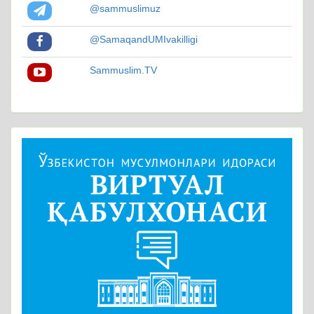
@sammuslimuz
@SamaqandUMIvakilligi
Sammuslim.TV