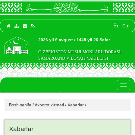
Ўз
O‘z
2026 yil 9 avgust / 1448 yil 26 Safar
O‘ZBEKISTON MUSULMONLARI IDORASI
SAMARQAND VILOYATI VAKILLIGI
Toggl
naviga
Bosh sahifa
/
Axborot xizmati
/
Xabarlar
/
Xabarlar