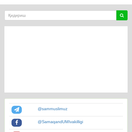
@sammuslimuz
@SamaqandUMIvakilligi