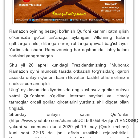
Ramazon oyining bezagi bo‘lmish Qur'oni karimni xatm qilish
o‘lkamizda go‘zal an'anaga aylangan. Allohning kalomi
qalblarga shifo, dillariga surur, ruhlariga quvvat bag‘ishlaydi.
Yurtimizda shahri Ramazonning har oqshomida Ilohiy kalom
sadolari yangramoqda.
Shu yil 20 aprel kunidagi Prezidentimizning “Muborak
Ramazon oyini munosib tarzda o‘tkazish to‘g‘risida”gi qarori
asosida onlayn Qur'oni karim tilovatlari tashkil etilishi elimizni
cheksiz xursand qildi.
Ulug‘ oy davomida diyorimizda eng xushovoz qorilar onlayn
xatmi Qur'onlarni o‘qidilar. Internet saytlari va ijtimoiy
tarmoqlar orqali qorilar qiroatlarini yurtimiz ahli diqqat bilan
tingladi.
Shunday onlayn xatmi Qur'onlar
(https://www.youtube.com/channel/UCLbdL0ibb4zqlqe7LRNOSNQ
yakuni va xatmona duosi 2020 yil 19 may (Qadr kechasi)
kuni soat 22:15 da jonli efirda uzatilishi rejalashtirildi.