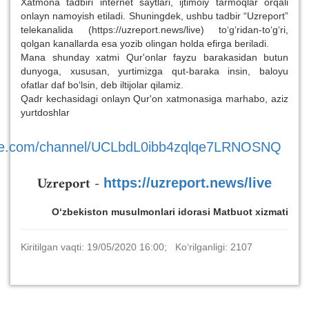
Xatmona tadbiri internet saytlari, ijtimoiy tarmoqlar orqali
onlayn namoyish etiladi. Shuningdek, ushbu tadbir “Uzreport”
telekanalida (https://uzreport.news/live) to‘g‘ridan-to‘g‘ri,
qolgan kanallarda esa yozib olingan holda efirga beriladi.
Mana shunday xatmi Qur'onlar fayzu barakasidan butun
dunyoga, xususan, yurtimizga qut-baraka insin, baloyu
ofatlar daf bo‘lsin, deb iltijolar qilamiz.
Qadr kechasidagi onlayn Qur'on xatmonasiga marhabo, aziz
yurtdoshlar
ube.com/channel/UCLbdL0ibb4zqlqe7LRNOSNQ
Uzreport -
https://uzreport.news/live
O‘zbekiston musulmonlari idorasi Matbuot xizmati
Kiritilgan vaqti: 19/05/2020 16:00; Ko‘rilganligi: 2107