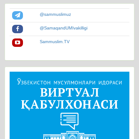
@sammuslimuz
@SamaqandUMIvakilligi
Sammuslim.TV