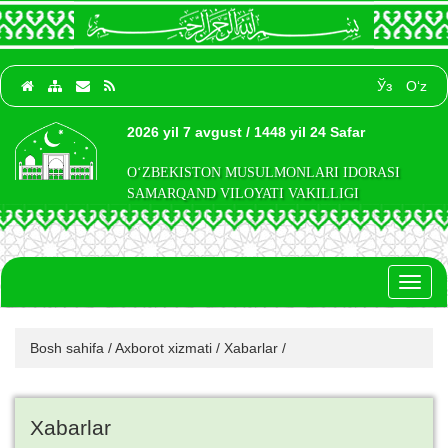
Ўз
O‘z
2026 yil 7 avgust / 1448 yil 24 Safar
O‘ZBEKISTON MUSULMONLARI IDORASI
SAMARQAND VILOYATI VAKILLIGI
Toggl
naviga
Bosh sahifa
/
Axborot xizmati
/
Xabarlar
/
Xabarlar