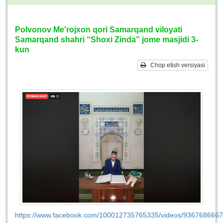
Polvonov Me'rojxon qori Samarqand viloyati
Samarqand shahri “Shoxi Zinda” jome masjidi 3-
kun
Chop etish versiyasi
https://www.facebook.com/100012735765335/videos/936768666