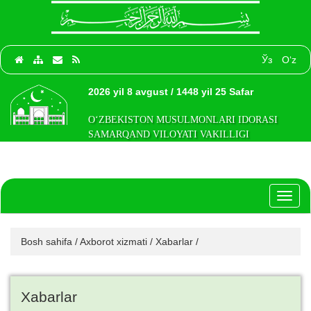
Ўз
O‘z
2026 yil 8 avgust / 1448 yil 25 Safar
O‘ZBEKISTON MUSULMONLARI IDORASI
SAMARQAND VILOYATI VAKILLIGI
Toggl
naviga
Bosh sahifa
/
Axborot xizmati
/
Xabarlar
/
Xabarlar