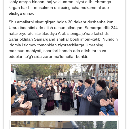
ilohiy amrga binoan, haj yoki umrani niyat qilib, ehromga
kirgan har bir musulmon uni oxirigacha mukammal ado
etishga urinadi.
Shu amallarni niyat qilgan holda 30 dekabr dushanba kuni
Umra ibodatini ado etish uchun otlangan Samarqandlik 244
nafar ziyoratchilar Saudiya Arabistoniga jo‘nab ketishdi.
Safar oldidan Samarqand shahar bosh imom-xatibi Nuriddin
domla Islomov tomonidan ziyoratchilarga Umraning
mazmun-mohiyati, shartlari hamda ado qilish tartib va
odoblari to‘g‘risida zarur ma'lumotlar berildi.