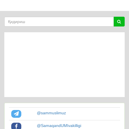
@sammuslimuz
@SamaqandUMIvakilligi