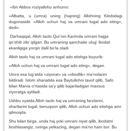
«Ibn Abbos roziyallohu anhumo:
«Albatta, u (umra) uning (hajning) Allohning Kitobidagi
dugonasidir. «Alloh uchun haj va umrani tugal ado eting»,
dedi».
Darhaqiqat, Alloh taolo Qur'oni Karimda umrani hajga
qo‘shib zikr qilgan. Bu umraning qanchalar ulug‘ ibodat
ekanligiga yorqin dalil bo‘la oladi.
Alloh taolo haj va umrani tugal ado etishga buyurib:
«Alloh uchun haj va umrani tugal ado eting», degan.
Umra esa lug‘atda «ziyorat» va «obodlik» ma'nolarini
bildiradi. Islom shariatida esa Baytullohni tavof qilib, Safo
bilan Marva o‘rtasida sa'y qilib bajariladigan maxsus
ziyoratga aytiladi.
Ushbu oyatda Alloh taolo haj va umraning farzlarini,
shartlarini tugal, benuqson qilib, Alloh uchun ado etishga amr
qilmoqda.
Shu bilan birga, unda haj yoki umrani niyat qilib, ibodatni
boshlasangiz, oxiriga yetkazing, degan ma'no ham bor. Bu