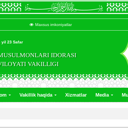
Maxsus imkoniyatlar
 yil 23 Safar
 MUSULMONLARI IDORASI
LOYATI VAKILLIGI
lom
Vakillik haqida
Xizmatlar
Media
Mu