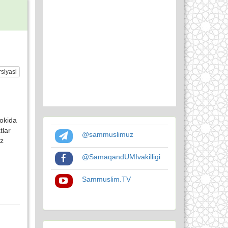
siyasi
rokida
tlar
@sammuslimuz
iz
@SamaqandUMIvakilligi
Sammuslim.TV