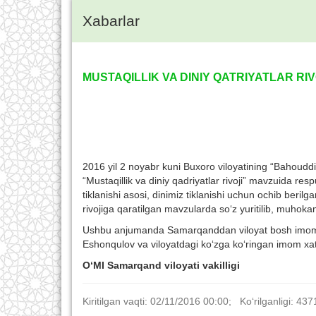
Xabarlar
MUSTAQILLIK VA DINIY QATRIYATLAR RI
2016 yil 2 noyabr kuni Buxoro viloyatining “Bahoudd
“Mustaqillik va diniy qadriyatlar rivoji” mavzuida resp
tiklanishi asosi, dinimiz tiklanishi uchun ochib berilga
rivojiga qaratilgan mavzularda so‘z yuritilib, muhokam
Ushbu anjumanda Samarqanddan viloyat bosh imom xa
Eshonqulov va viloyatdagi ko‘zga ko‘ringan imom xatib
O‘MI Samarqand viloyati vakilligi
Kiritilgan vaqti: 02/11/2016 00:00; Ko‘rilganligi: 437