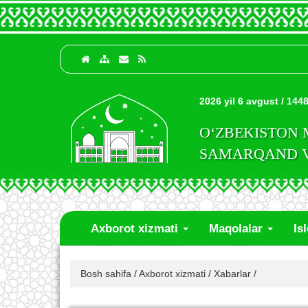
2026 yil 6 avgust / 1448
O‘ZBEKISTON
SAMARQAND VI
Axborot xizmati
Maqolalar
Is
Bosh sahifa
/
Axborot xizmati
/
Xabarlar
/