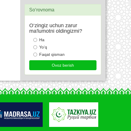
So‘rovnoma
O‘zingiz uchun zarur
ma'lumotni oldingizmi?
Ha
Yo‘q
Faqat qisman