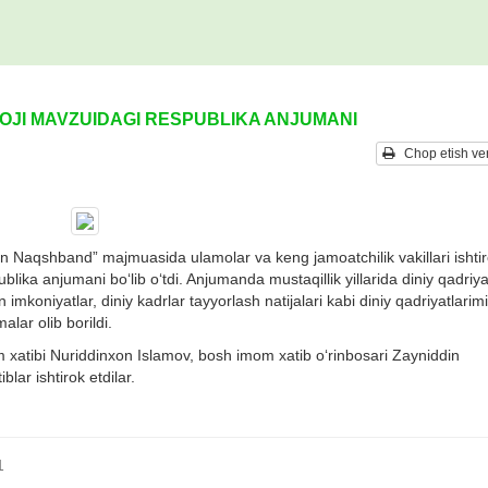
VOJI MAVZUIDAGI RESPUBLIKA ANJUMANI
Chop etish ver
in Naqshband” majmuasida ulamolar va keng jamoatchilik vakillari ishti
ublika anjumani bo‘lib o‘tdi. Anjumanda mustaqillik yillarida diniy qadriya
n imkoniyatlar, diniy kadrlar tayyorlash natijalari kabi diniy qadriyatlarim
alar olib borildi.
tibi Nuriddinxon Islamov, bosh imom xatib o‘rinbosari Zayniddin
lar ishtirok etdilar.
1