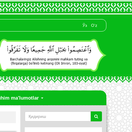
Ўз
O‘z
him ma'lumotlar