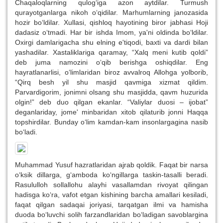
Chaqaloqlarning qulog‘iga azon aytdilar. Turmush
qurayotganlarga nikoh o‘qidilar. Marhumlarning janozasida
hozir bo‘ldilar. Xullasi, qishloq hayotining biror jabhasi Hoji
dadasiz o‘tmadi. Har bir ishda Imom, ya'ni oldinda bo‘ldilar.
Oxirgi damlarigacha shu elning e'tiqodi, baxti va dardi bilan
yashadilar. Xastaliklariga qaramay, “Xalq meni kutib qoldi”
deb juma namozini o‘qib berishga oshiqdilar. Eng
hayratlanarlisi, o‘limlaridan biroz avvalroq Allohga yolborib,
“Qirq besh yil shu masjid qavmiga xizmat qildim.
Parvardigorim, jonimni olsang shu masjidda, qavm huzurida
olgin!” deb duo qilgan ekanlar. “Valiylar duosi – ijobat”
deganlariday, jome' minbaridan xitob qilaturib jonni Haqqa
topshirdilar. Bunday o‘lim kamdan-kam insonlargagina nasib
bo‘ladi.
Muhammad Yusuf hazratlaridan ajrab qoldik. Faqat bir narsa
o‘ksik dillarga, g‘amboda ko‘ngillarga taskin-tasalli beradi.
Rasululloh sollallohu alayhi vasallamdan rivoyat qilingan
hadisga ko‘ra, vafot etgan kishining barcha amallari kesiladi,
faqat qilgan sadaqai joriyasi, tarqatgan ilmi va hamisha
duoda bo‘luvchi solih farzandlaridan bo‘ladigan savoblargina