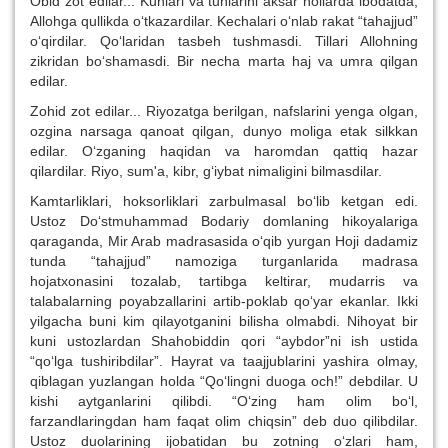
Obid zot edilar... Kunlari va tunlarini aksar hollarda ibodatda,
Allohga qullikda o‘tkazardilar. Kechalari o‘nlab rakat “tahajjud”
o‘qirdilar. Qo‘laridan tasbeh tushmasdi. Tillari Allohning
zikridan bo‘shamasdi. Bir necha marta haj va umra qilgan
edilar.
Zohid zot edilar... Riyozatga berilgan, nafslarini yenga olgan,
ozgina narsaga qanoat qilgan, dunyo moliga etak silkkan
edilar. O‘zganing haqidan va haromdan qattiq hazar
qilardilar. Riyo, sum'a, kibr, g‘iybat nimaligini bilmasdilar.
Kamtarliklari, hoksorliklari zarbulmasal bo‘lib ketgan edi.
Ustoz Do‘stmuhammad Bodariy domlaning hikoyalariga
qaraganda, Mir Arab madrasasida o‘qib yurgan Hoji dadamiz
tunda “tahajjud” namoziga turganlarida madrasa
hojatxonasini tozalab, tartibga keltirar, mudarris va
talabalarning poyabzallarini artib-poklab qo‘yar ekanlar. Ikki
yilgacha buni kim qilayotganini bilisha olmabdi. Nihoyat bir
kuni ustozlardan Shahobiddin qori “aybdor”ni ish ustida
“qo‘lga tushiribdilar”. Hayrat va taajjublarini yashira olmay,
qiblagan yuzlangan holda “Qo‘lingni duoga och!” debdilar. U
kishi aytganlarini qilibdi. “O‘zing ham olim bo‘l,
farzandlaringdan ham faqat olim chiqsin” deb duo qilibdilar.
Ustoz duolarining ijobatidan bu zotning o‘zlari ham,