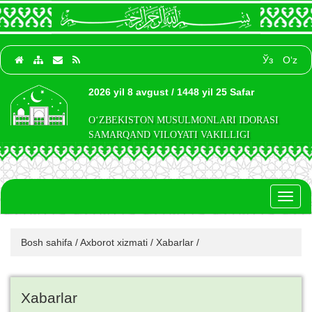
Ўз
O‘z
2026 yil 8 avgust / 1448 yil 25 Safar
O‘ZBEKISTON MUSULMONLARI IDORASI
SAMARQAND VILOYATI VAKILLIGI
Toggl
naviga
Bosh sahifa
/
Axborot xizmati
/
Xabarlar
/
Xabarlar