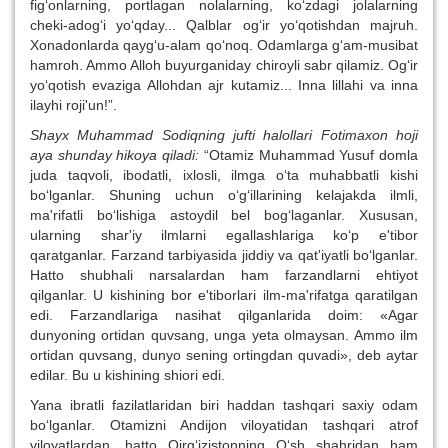
fig‘onlarning, portlagan nolalarning, ko‘zdagi jolalarning
cheki-adog‘i yo‘qday... Qalblar og‘ir yo‘qotishdan majruh.
Xonadonlarda qayg‘u-alam qo‘noq. Odamlarga g‘am-musibat
hamroh. Ammo Alloh buyurganiday chiroyli sabr qilamiz. Og‘ir
yo‘qotish evaziga Allohdan ajr kutamiz... Inna lillahi va inna
ilayhi roji'un!”.
Shayx Muhammad Sodiqning jufti halollari Fotimaxon hoji
aya shunday hikoya qiladi:
“Otamiz Muhammad Yusuf domla
juda taqvoli, ibodatli, ixlosli, ilmga o‘ta muhabbatli kishi
bo‘lganlar. Shuning uchun o‘g‘illarining kelajakda ilmli,
ma'rifatli bo‘lishiga astoydil bel bog‘laganlar. Xususan,
ularning shar'iy ilmlarni egallashlariga ko‘p e'tibor
qaratganlar. Farzand tarbiyasida jiddiy va qat'iyatli bo‘lganlar.
Hatto shubhali narsalardan ham farzandlarni ehtiyot
qilganlar. U kishining bor e'tiborlari ilm-ma'rifatga qaratilgan
edi. Farzandlariga nasihat qilganlarida doim: «Agar
dunyoning ortidan quvsang, unga yeta olmaysan. Ammo ilm
ortidan quvsang, dunyo sening ortingdan quvadi», deb aytar
edilar. Bu u kishining shiori edi.
Yana ibratli fazilatlaridan biri haddan tashqari saxiy odam
bo‘lganlar. Otamizni Andijon viloyatidan tashqari atrof
viloyatlardan, hatto Qirg‘izistonning O‘sh shahridan ham