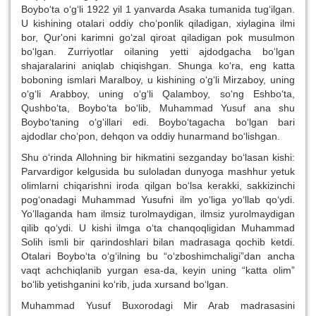
Boybo‘ta o‘g‘li 1922 yil 1 yanvarda Asaka tumanida tug‘ilgan.
U kishining otalari oddiy cho‘ponlik qiladigan, xiylagina ilmi
bor, Qur'oni karimni go‘zal qiroat qiladigan pok musulmon
bo‘lgan. Zurriyotlar oilaning yetti ajdodgacha bo‘lgan
shajaralarini aniqlab chiqishgan. Shunga ko‘ra, eng katta
boboning ismlari Maralboy, u kishining o‘g‘li Mirzaboy, uning
o‘g‘li Arabboy, uning o‘g‘li Qalamboy, so‘ng Eshbo‘ta,
Qushbo‘ta, Boybo‘ta bo‘lib, Muhammad Yusuf ana shu
Boybo‘taning o‘g‘illari edi. Boybo‘tagacha bo‘lgan bari
ajdodlar cho‘pon, dehqon va oddiy hunarmand bo‘lishgan.
Shu o‘rinda Allohning bir hikmatini sezganday bo‘lasan kishi:
Parvardigor kelgusida bu suloladan dunyoga mashhur yetuk
olimlarni chiqarishni iroda qilgan bo‘lsa kerakki, sakkizinchi
pog‘onadagi Muhammad Yusufni ilm yo‘liga yo‘llab qo‘ydi.
Yo‘llaganda ham ilmsiz turolmaydigan, ilmsiz yurolmaydigan
qilib qo‘ydi. U kishi ilmga o‘ta chanqoqligidan Muhammad
Solih ismli bir qarindoshlari bilan madrasaga qochib ketdi.
Otalari Boybo‘ta o‘g‘ilning bu “o‘zboshimchaligi”dan ancha
vaqt achchiqlanib yurgan esa-da, keyin uning “katta olim”
bo‘lib yetishganini ko‘rib, juda xursand bo‘lgan.
Muhammad Yusuf Buxorodagi Mir Arab madrasasini