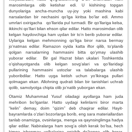
marosimlarga olib ketishar edi. U kishining topgan
dunyolariga ancha-muncha uy-joy yoki mashina kabi
narsalardan bir nechasini qo‘lga kiritsa bo‘lar edi. Ammo
umrlari oxirigacha qo‘llarida pul turmadi. Bir qo‘llariga kelsa,
ikkinchi qo‘llari bilan ehson qilar edilar. Hatto marosimdan olib
kelgan haydovchiga ham uydan bir to‘n berib yuborar edilar.
Uylariga kelgan mehmonning qo‘liga biror narsa bermay
jo‘natmas edilar. Ramazon oyida katta iftor qilib, to‘planib
qolgan narsalarning hammasini bitta qo‘ymay ulashib
yuborar edilar. Bir gal Hazrat bilan ukalari Toshkentda
o‘qishayotganda olib kelgan sovg‘alari va qo‘llaridagi
pullarining hammasini ustozlar va talabalarga ulashib
yuboribdilar. Hatto uyga ketish uchun yo‘lkiraga pullari
qolmagan ekan. Allohning qudrati bilan bir tanishlari uchrab
qolib, samolyotga chipta olib jo‘natib yuborgan ekan.
Otamiz Muhammad Yusuf oiladagi ayollarga ham juda
mehribon bo‘lganlar. Hatto uydagi kelinlarni biror marta
“kelin” demay, doim “qizim” deb chaqirar edilar. Hayit-
bayramlarda o‘zlari bozorlarga borib, eng sara materiallardan
tanlab onamizga, ovsinlarga, menga va qaynsinglimga hadya
qilar edilar. Nabiralarga ham sovg‘a olish kerak bo‘lsa, hech
kimga ishonmay yelkalariga opichib do‘konga olib borar,