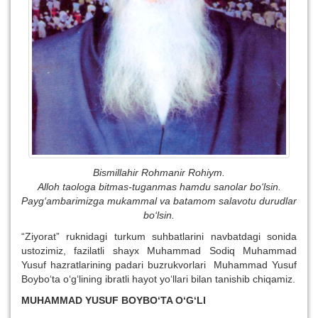
Bismillahir Rohmanir Rohiym.
Alloh taologa bitmas-tuganmas hamdu sanolar bo‘lsin.
Payg‘ambarimizga mukammal va batamom salavotu durudlar
bo‘lsin.
“Ziyorat” ruknidagi turkum suhbatlarini navbatdagi sonida
ustozimiz, fazilatli shayx Muhammad Sodiq Muhammad
Yusuf hazratlarining padari buzrukvorlari
Muhammad Yusuf
Boybo‘ta o‘g‘li
ning ibratli hayot yo‘llari bilan tanishib chiqamiz.
MUHAMMAD YUSUF BOYBO‘TA O‘G‘LI