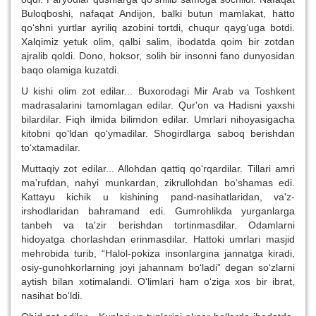
Buloqboshi, nafaqat Andijon, balki butun mamlakat, hatto
qo‘shni yurtlar ayriliq azobini tortdi, chuqur qayg‘uga botdi.
Xalqimiz yetuk olim, qalbi salim, ibodatda qoim bir zotdan
ajralib qoldi. Dono, hoksor, solih bir insonni fano dunyosidan
baqo olamiga kuzatdi.
U kishi olim zot edilar... Buxorodagi Mir Arab va Toshkent
madrasalarini tamomlagan edilar. Qur'on va Hadisni yaxshi
bilardilar. Fiqh ilmida bilimdon edilar. Umrlari nihoyasigacha
kitobni qo‘ldan qo‘ymadilar. Shogirdlarga saboq berishdan
to‘xtamadilar.
Muttaqiy zot edilar... Allohdan qattiq qo‘rqardilar. Tillari amri
ma'rufdan, nahyi munkardan, zikrullohdan bo‘shamas edi.
Kattayu kichik u kishining pand-nasihatlaridan, va'z-
irshodlaridan bahramand edi. Gumrohlikda yurganlarga
tanbeh va ta'zir berishdan tortinmasdilar. Odamlarni
hidoyatga chorlashdan erinmasdilar. Hattoki umrlari masjid
mehrobida turib, “Halol-pokiza insonlargina jannatga kiradi,
osiy-gunohkorlarning joyi jahannam bo‘ladi” degan so‘zlarni
aytish bilan xotimalandi. O‘limlari ham o‘ziga xos bir ibrat,
nasihat bo‘ldi.