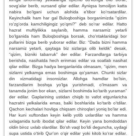
sovg‘alar berib, xursand qilar edilar. Ayniqsa Ismoiljon katta
nabira bo‘lgani uchun alohida e'tibor ko‘rsatardilar.
Keyinchalik ham har gal Buloqboshiga borganimizda “qizim
ro‘zg‘orda kamchiligingiz yo‘qmi?” deb so‘rar edilar. Hatto
hazrat muftiylikka saylanib, hamma narsamiz yetarli
bo‘lganida ham Buloqboshiga borsak, cho‘ntaklaridagi bor
pullarini bizga berib yuborar edilar. Biz: “Dada bizni hamma
narsamiz yetarli, qaytaga biz sizlarga olib keldik” desak,
“qizim, bizniki tabarruk” der edilar. Farzandlarga tarbiya
berishda, nasihatda hech erinmas edilar va soatlab nasihat
qilar edilar. Bizga hadya berganlarida olmasam, “qizim, men
sizlarni yelkamga emas boshimga qo‘yaman. Chunki sizlar
din xizmatidagi insonsizlar. Allohga hamdlar bo‘lsin,
farzandlarim boshqa yo‘lga yurishmadi, o‘lmasam va
tanamda jonim bor ekan, sizlarni boshimda ko‘tarib yuraman”
der edilar. Gaplarining ustidan chiqib to vafot etgunlaricha
hazratni yelkalarida emas, balki boshlarida ko‘tarib o‘tdilar.
Qachon kechalari hovliga chiqsam chiroqlari yoniq bo‘lar edi.
Har kuni xuftondan keyin kelib yotib uxlardilar va hamma
uxlaganida turib ibodat qilar edilar. Keyin yana bomdoddan
oldin biroz uxlab olardilar. Bo‘sh vaqt bo‘ldi deguncha, uydagi
supa ustida o‘tirib Qur'on o‘qir edilar yoki kitob ko‘rar edilar.