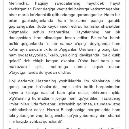
Menimcha, haqiqiy sahobalarning hayotidek hayot
kechirganlar. Biror daqiqa vaqtlarini bekorga ketkazmaganlar,
biror marta ko‘zlarini tik qilib odamga qaramaganlar. Hatto biz
bilan gaplashganlarida ham ko‘zlarini pastga qaratib
gaplashganlar. Juda xayoli inson edilar, hamisha shariatdan
chiqmaslik uchun tirishardilar. Hayotlarining har bir
daqiqasidan ibrat olinadigan inson edilar. Bir safar betob
bo‘lib qolganlarida “o‘tirib namoz o‘qing” deyilganda ham
ko‘nmay, namozni tik turib o‘qiganlar. Umrlarining oxirgi kuni
ham ovqat tayyorlab, “kelib, yeb oling” deyilganda: “xalq kutib
qoladi” deb chiqib ketgan ekanlar. O‘sha kuni ham juma
ma'ruzasini qilib, mehrobga namoz o‘qish uchun
o‘tayotganlarida dunyodan o‘tdilar.
Hoji dadamiz Hazratning yoshliklarida ilm olishlariga juda
qattiq turgan bo‘lsalar-da, men kelin bo‘lib borganimdan
keyin u kishiga nasihat ham qilar edilar, ehtiromini qilib,
o‘g‘illarining hurmatlarini joyiga ham qo‘yardilar. Hazratning
ilmlari bilan juda faxrlanar, uchrashib qolishsa, uzundan-uzoq
suhbatlashar edilar. Hazrat Buloqboshiga borganlarida ham
toki yotadigan vaqt bo‘lgunicha qo‘yib yubormay, din, shariat
ilmi haqida suhbat qurishardi”.