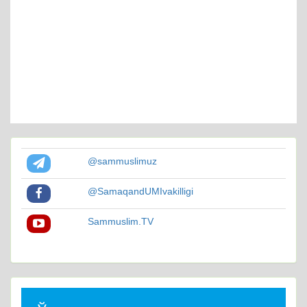
@sammuslimuz
@SamaqandUMIvakilligi
Sammuslim.TV