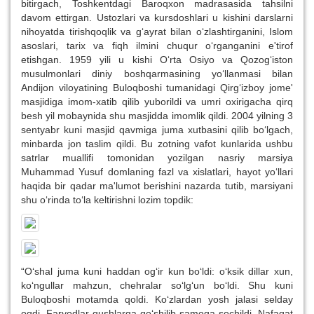
bitirgach, Toshkentdagi Baroqxon madrasasida tahsilni
davom ettirgan. Ustozlari va kursdoshlari u kishini darslarni
nihoyatda tirishqoqlik va g‘ayrat bilan o‘zlashtirganini, Islom
asoslari, tarix va fiqh ilmini chuqur o‘rganganini e'tirof
etishgan. 1959 yili u kishi O‘rta Osiyo va Qozog‘iston
musulmonlari diniy boshqarmasining yo‘llanmasi bilan
Andijon viloyatining Buloqboshi tumanidagi Qirg‘izboy jome'
masjidiga imom-xatib qilib yuborildi va umri oxirigacha qirq
besh yil mobaynida shu masjidda imomlik qildi. 2004 yilning 3
sentyabr kuni masjid qavmiga juma xutbasini qilib bo‘lgach,
minbarda jon taslim qildi. Bu zotning vafot kunlarida ushbu
satrlar muallifi tomonidan yozilgan nasriy marsiya
Muhammad Yusuf domlaning fazl va xislatlari, hayot yo‘llari
haqida bir qadar ma'lumot berishini nazarda tutib, marsiyani
shu o‘rinda to‘la keltirishni lozim topdik:
“O‘shal juma kuni haddan og‘ir kun bo‘ldi: o‘ksik dillar xun,
ko‘ngullar mahzun, chehralar so‘lg‘un bo‘ldi. Shu kuni
Buloqboshi motamda qoldi. Ko‘zlardan yosh jalasi selday
oqdi. Faryodlar qushlarga qo‘shilib samoga sochildi. Nafaqat