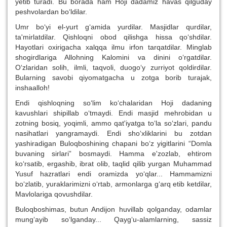
yetib turadi. Bu borada ham Hoji dadamiz havas qilguday
peshvolardan bo‘ldilar.
Umr bo‘yi el-yurt g‘amida yurdilar. Masjidlar qurdilar,
ta'mirlatdilar. Qishloqni obod qilishga hissa qo‘shdilar.
Hayotlari oxirigacha xalqqa ilmu irfon tarqatdilar. Minglab
shogirdlariga Allohning Kalomini va dinini o‘rgatdilar.
O‘zlaridan solih, ilmli, taqvoli, duogo‘y zurriyot qoldirdilar.
Bularning savobi qiyomatgacha u zotga borib turajak,
inshaalloh!
Endi qishloqning so‘lim ko‘chalaridan Hoji dadaning
kavushlari shipillab o‘tmaydi. Endi masjid mehrobidan u
zotning bosiq, yoqimli, ammo qat'iyatga to‘la so‘zlari, pandu
nasihatlari yangramaydi. Endi sho‘xliklarini bu zotdan
yashiradigan Buloqboshining chapani bo‘z yigitlarini “Domla
buvaning sirlari” bosmaydi. Hamma e'zozlab, ehtirom
ko‘rsatib, ergashib, ibrat olib, taqlid qilib yurgan Muhammad
Yusuf hazratlari endi oramizda yo‘qlar... Hammamizni
bo‘zlatib, yuraklarimizni o‘rtab, armonlarga g‘arq etib ketdilar,
Mavlolariga qovushdilar.
Buloqboshimas, butun Andijon huvillab qolganday, odamlar
mung‘ayib so‘lganday... Qayg‘u-alamlarning, sassiz