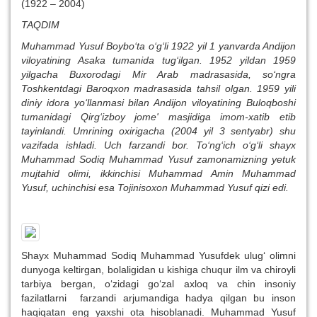
(1922 – 2004)
TAQDIM
Muhammad Yusuf Boybo‘ta o‘g‘li 1922 yil 1 yanvarda Andijon
viloyatining Asaka tumanida tug‘ilgan. 1952 yildan 1959
yilgacha Buxorodagi Mir Arab madrasasida, so‘ngra
Toshkentdagi Baroqxon madrasasida tahsil olgan. 1959 yili
diniy idora yo‘llanmasi bilan Andijon viloyatining Buloqboshi
tumanidagi Qirg‘izboy jome' masjidiga imom-xatib etib
tayinlandi. Umrining oxirigacha (2004 yil 3 sentyabr) shu
vazifada ishladi. Uch farzandi bor. To‘ng‘ich o‘g‘li shayx
Muhammad Sodiq Muhammad Yusuf zamonamizning yetuk
mujtahid olimi, ikkinchisi Muhammad Amin Muhammad
Yusuf, uchinchisi esa Tojinisoxon Muhammad Yusuf qizi edi.
Shayx Muhammad Sodiq Muhammad Yusufdek ulug‘ olimni
dunyoga keltirgan, bolaligidan u kishiga chuqur ilm va chiroyli
tarbiya bergan, o‘zidagi go‘zal axloq va chin insoniy
fazilatlarni farzandi arjumandiga hadya qilgan bu inson
haqiqatan eng yaxshi ota hisoblanadi. Muhammad Yusuf