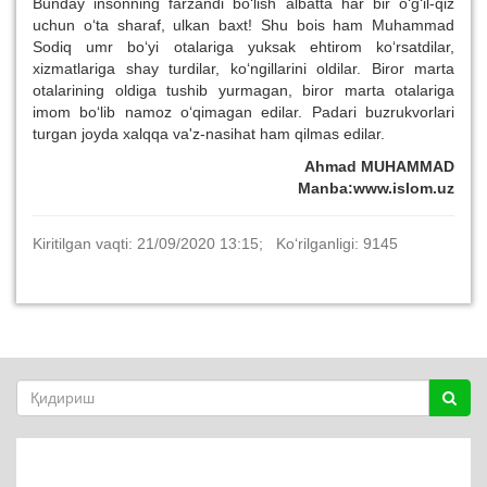
Bunday insonning farzandi bo‘lish albatta har bir o‘g‘il-qiz
uchun o‘ta sharaf, ulkan baxt! Shu bois ham Muhammad
Sodiq umr bo‘yi otalariga yuksak ehtirom ko‘rsatdilar,
xizmatlariga shay turdilar, ko‘ngillarini oldilar. Biror marta
otalarining oldiga tushib yurmagan, biror marta otalariga
imom bo‘lib namoz o‘qimagan edilar. Padari buzrukvorlari
turgan joyda xalqqa va'z-nasihat ham qilmas edilar.
Ahmad MUHAMMAD
Manba:www.islom.uz
Kiritilgan vaqti: 21/09/2020 13:15; Ko‘rilganligi: 9145