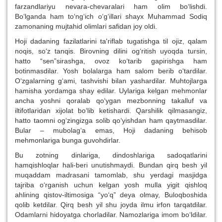
farzandlariyu nevara-chevaralari ham olim bo‘lishdi.
Bo‘lganda ham to‘ng‘ich o‘g‘illari shayx Muhammad Sodiq
zamonaning mujtahid olimlari safidan joy oldi.
Hoji dadaning fazilatlarini ta'riflab tugatishga til ojiz, qalam
noqis, so‘z tanqis. Birovning dilini og‘ritish uyoqda tursin,
hatto “sen”sirashga, ovoz ko‘tarib gapirishga ham
botinmasdilar. Yosh bolalarga ham salom berib o‘tardilar.
O‘zgalarning g‘ami, tashvishi bilan yashardilar. Muhtojlarga
hamisha yordamga shay edilar. Uylariga kelgan mehmonlar
ancha yoshni qoralab qo‘ygan mezbonning takalluf va
iltifotlaridan xijolat bo‘lib ketishardi. Qarshilik qilmasangiz,
hatto taomni og‘zingizga solib qo‘yishdan ham qaytmasdilar.
Bular – mubolag‘a emas, Hoji dadaning behisob
mehmonlariga bunga guvohdirlar.
Bu zotning dinlariga, dindoshlariga sadoqatlarini
hamqishloqlar hali-beri unutishmaydi. Bundan qirq besh yil
muqaddam madrasani tamomlab, shu yerdagi masjidga
tajriba o‘rganish uchun kelgan yosh mulla yigit qishloq
ahlining qistov-iltimosiga “yo‘q” deya olmay, Buloqboshida
qolib ketdilar. Qirq besh yil shu joyda ilmu irfon tarqatdilar.
Odamlarni hidoyatga chorladilar. Namozlariga imom bo‘ldilar.