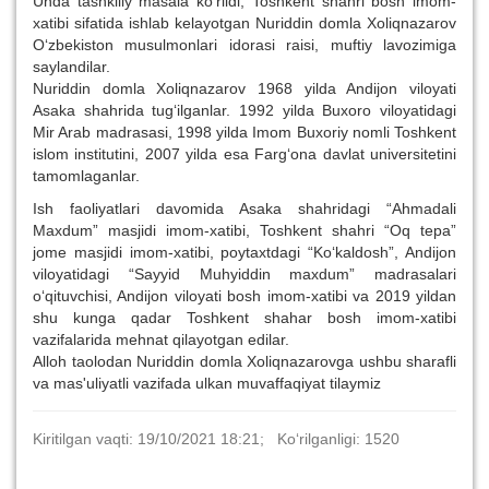
Unda tashkiliy masala ko‘rildi, Toshkent shahri bosh imom-
xatibi sifatida ishlab kelayotgan Nuriddin domla Xoliqnazarov
O‘zbekiston musulmonlari idorasi raisi, muftiy lavozimiga
saylandilar.
Nuriddin domla Xoliqnazarov 1968 yilda Andijon viloyati
Asaka shahrida tug‘ilganlar. 1992 yilda Buxoro viloyatidagi
Mir Arab madrasasi, 1998 yilda Imom Buxoriy nomli Toshkent
islom institutini, 2007 yilda esa Farg‘ona davlat universitetini
tamomlaganlar.
Ish faoliyatlari davomida Asaka shahridagi “Ahmadali
Maxdum” masjidi imom-xatibi, Toshkent shahri “Oq tepa”
jome masjidi imom-xatibi, poytaxtdagi “Ko‘kaldosh”, Andijon
viloyatidagi “Sayyid Muhyiddin maxdum” madrasalari
o‘qituvchisi, Andijon viloyati bosh imom-xatibi va 2019 yildan
shu kunga qadar Toshkent shahar bosh imom-xatibi
vazifalarida mehnat qilayotgan edilar.
Alloh taolodan Nuriddin domla Xoliqnazarovga ushbu sharafli
va mas'uliyatli vazifada ulkan muvaffaqiyat tilaymiz
Kiritilgan vaqti: 19/10/2021 18:21; Ko‘rilganligi: 1520