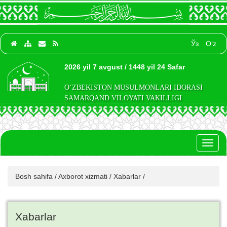
Ўз
O‘z
2026 yil 7 avgust / 1448 yil 24 Safar
O‘ZBEKISTON MUSULMONLARI IDORASI
SAMARQAND VILOYATI VAKILLIGI
Toggl
naviga
Bosh sahifa
/
Axborot xizmati
/
Xabarlar
/
Xabarlar