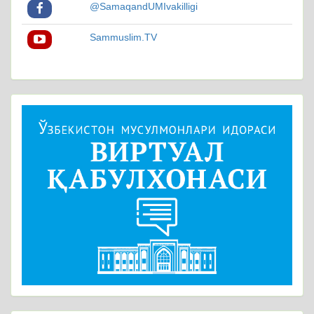
@SamaqandUMIvakilligi
Sammuslim.TV