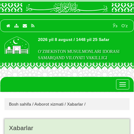
Ўз
O‘z
2026 yil 8 avgust / 1448 yil 25 Safar
O‘ZBEKISTON MUSULMONLARI IDORASI
SAMARQAND VILOYATI VAKILLIGI
Toggl
naviga
Bosh sahifa
/
Axborot xizmati
/
Xabarlar
/
Xabarlar