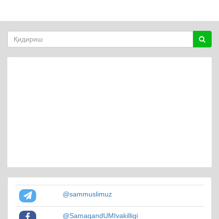
@sammuslimuz
@SamaqandUMIvakilligi