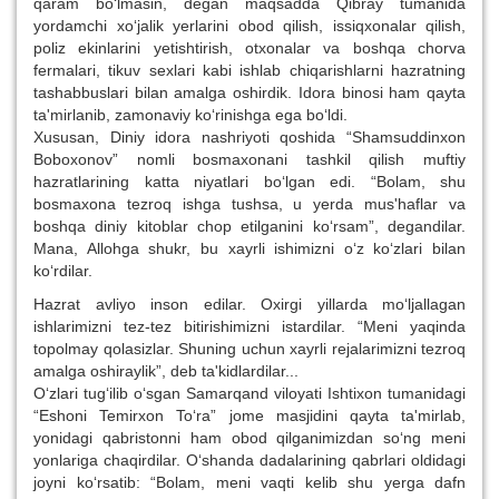
qaram bo‘lmasin, degan maqsadda Qibray tumanida
yordamchi xo‘jalik yerlarini obod qilish, issiqxonalar qilish,
poliz ekinlarini yetishtirish, otxonalar va boshqa chorva
fermalari, tikuv sexlari kabi ishlab chiqarishlarni hazratning
tashabbuslari bilan amalga oshirdik. Idora binosi ham qayta
ta'mirlanib, zamonaviy ko‘rinishga ega bo‘ldi.
Xususan, Diniy idora nashriyoti qoshida “Shamsuddinxon
Boboxonov” nomli bosmaxonani tashkil qilish muftiy
hazratlarining katta niyatlari bo‘lgan edi. “Bolam, shu
bosmaxona tezroq ishga tushsa, u yerda mus'haflar va
boshqa diniy kitoblar chop etilganini ko‘rsam”, degandilar.
Mana, Allohga shukr, bu xayrli ishimizni o‘z ko‘zlari bilan
ko‘rdilar.
Hazrat avliyo inson edilar. Oxirgi yillarda mo‘ljallagan
ishlarimizni tez-tez bitirishimizni istardilar. “Meni yaqinda
topolmay qolasizlar. Shuning uchun xayrli rejalarimizni tezroq
amalga oshiraylik”, deb ta'kidlardilar...
O‘zlari tug‘ilib o‘sgan Samarqand viloyati Ishtixon tumanidagi
“Eshoni Temirxon To‘ra” jome masjidini qayta ta'mirlab,
yonidagi qabristonni ham obod qilganimizdan so‘ng meni
yonlariga chaqirdilar. O‘shanda dadalarining qabrlari oldidagi
joyni ko‘rsatib: “Bolam, meni vaqti kelib shu yerga dafn