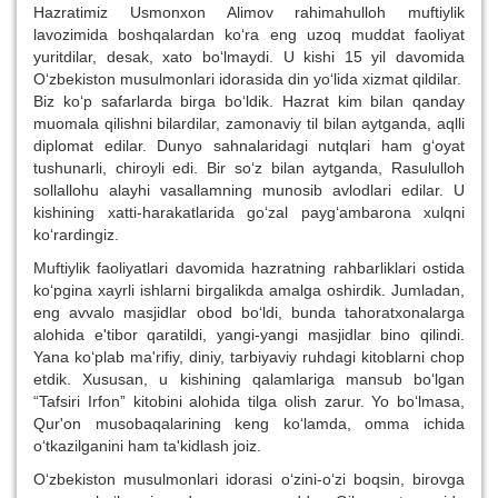
Hazratimiz Usmonxon Alimov rahimahulloh muftiylik
lavozimida boshqalardan ko‘ra eng uzoq muddat faoliyat
yuritdilar, desak, xato bo‘lmaydi. U kishi 15 yil davomida
O‘zbekiston musulmonlari idorasida din yo‘lida xizmat qildilar.
Biz ko‘p safarlarda birga bo‘ldik. Hazrat kim bilan qanday
muomala qilishni bilardilar, zamonaviy til bilan aytganda, aqlli
diplomat edilar. Dunyo sahnalaridagi nutqlari ham g‘oyat
tushunarli, chiroyli edi. Bir so‘z bilan aytganda, Rasululloh
sollallohu alayhi vasallamning munosib avlodlari edilar. U
kishining xatti-harakatlarida go‘zal payg‘ambarona xulqni
ko‘rardingiz.
Muftiylik faoliyatlari davomida hazratning rahbarliklari ostida
ko‘pgina xayrli ishlarni birgalikda amalga oshirdik. Jumladan,
eng avvalo masjidlar obod bo‘ldi, bunda tahoratxonalarga
alohida e'tibor qaratildi, yangi-yangi masjidlar bino qilindi.
Yana ko‘plab ma'rifiy, diniy, tarbiyaviy ruhdagi kitoblarni chop
etdik. Xususan, u kishining qalamlariga mansub bo‘lgan
“Tafsiri Irfon” kitobini alohida tilga olish zarur. Yo bo‘lmasa,
Qur'on musobaqalarining keng ko‘lamda, omma ichida
o‘tkazilganini ham ta'kidlash joiz.
O‘zbekiston musulmonlari idorasi o‘zini-o‘zi boqsin, birovga