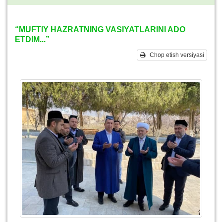
“MUFTIY HAZRATNING VASIYATLARINI ADO
ETDIM...”
Chop etish versiyasi