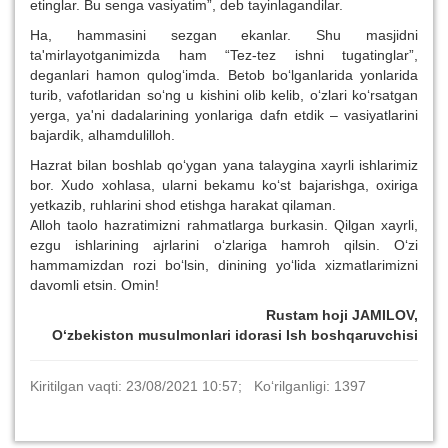
etinglar. Bu senga vasiyatim”, deb tayinlagandilar.
Ha, hammasini sezgan ekanlar. Shu masjidni
ta'mirlayotganimizda ham “Tez-tez ishni tugatinglar”,
deganlari hamon qulog‘imda. Betob bo‘lganlarida yonlarida
turib, vafotlaridan so‘ng u kishini olib kelib, o‘zlari ko‘rsatgan
yerga, ya'ni dadalarining yonlariga dafn etdik – vasiyatlarini
bajardik, alhamdulilloh.
Hazrat bilan boshlab qo‘ygan yana talaygina xayrli ishlarimiz
bor. Xudo xohlasa, ularni bekamu ko‘st bajarishga, oxiriga
yetkazib, ruhlarini shod etishga harakat qilaman.
Alloh taolo hazratimizni rahmatlarga burkasin. Qilgan xayrli,
ezgu ishlarining ajrlarini o‘zlariga hamroh qilsin. O‘zi
hammamizdan rozi bo‘lsin, dinining yo‘lida xizmatlarimizni
davomli etsin. Omin!
Rustam hoji JAMILOV,
O‘zbekiston musulmonlari idorasi Ish boshqaruvchisi
Kiritilgan vaqti: 23/08/2021 10:57; Ko‘rilganligi: 1397