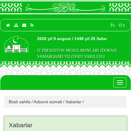
Ўз
O‘z
2026 yil 9 avgust / 1448 yil 26 Safar
O‘ZBEKISTON MUSULMONLARI IDORASI
SAMARQAND VILOYATI VAKILLIGI
Toggl
naviga
Bosh sahifa
/
Axborot xizmati
/
Xabarlar
/
Xabarlar