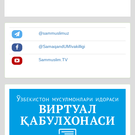
@sammuslimuz
@SamaqandUMIvakilligi
Sammuslim.TV