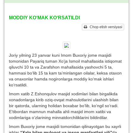
MODDIY KO‘MAK KO‘RSATILDI
Chop etish versiyasi
Joriy yilning 23 yanvar kuni Imom Buxoriy jome masjidi
tomonidan Payariq tuman Xo‘ja Ismoil mahallasida istiqomat
qiluvchi 10 ta va Zarafshon mahallasida yashovchi 5 ta,
hammasi bo‘lib 15 ta kam ta’minlangan oilalar, keksa otaxon
va onaxonlar hamda nogironlarga moddiy ko‘mak ishlari
ko‘rsatildi.
Imom xatib Z.Eshonqulov masjid xodimlari bilan birgalikda
xonadonlarga kirib oziq-ovqat mahsulotlarini ulashish bilan
bir qatorda, ularning holidan boxabar bo‘lib, ko‘ngil so‘radi.
E’tibordan mamnun mahalla ahli masjid imom xatibi va
xodimlariga o‘zlarining minnatdorchiliklarini bildirdilar.
Imom Buxoriy jome masjidi tomonidan qilinayotgan bu xayrli
ishlar
“Xalq bilan muloqot va inson manfaatlari yili”
da