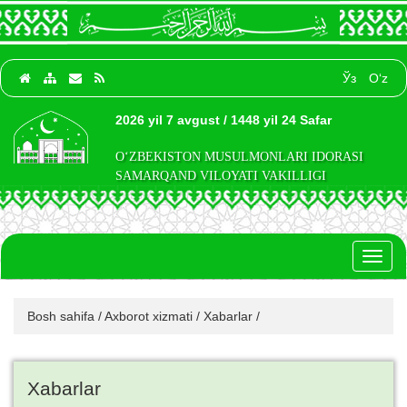
Ўз
O‘z
2026 yil 7 avgust / 1448 yil 24 Safar
O‘ZBEKISTON MUSULMONLARI IDORASI
SAMARQAND VILOYATI VAKILLIGI
Toggl
naviga
Bosh sahifa
/
Axborot xizmati
/
Xabarlar
/
Xabarlar