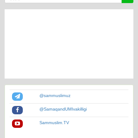
@sammuslimuz
@SamaqandUMIvakilligi
Sammuslim.TV