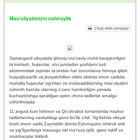
Mas’uliyatimizni oshiraylik
Chop etish versiyasi
Samarqand viloyatida ijtimoiy-ma’naviy muhit barqarorligini
ta’minlash, fuqarolar, shu jumladan yoshlarni turli
ekstremistek oqimlar ta’siridan har tomonlama himoya qilish,
huquqbuzarlik va jinoyatchilikni oldini olishda imom xatiblar,
mahalla fuqarolar yig‘inlari va mutasaddilarning mas’uliyatini
oshirish hamda ularning o‘zaro hamkorligini yanada
kuchaytirishga qaratilgan qator chora-tadbirlar amalga
oshirilmoqda.
11 avgust kuni Ishtixon va Qo‘shrabot tumanlarida mazkur
tadbirlarning navbatdagi qismi bo‘lib o‘tdi. Yig‘ilishda viloyat
bosh imom xatibi Zayniddin domla Eshonqulov ishtirok etdi
va yig‘ilganlarga mavzuga oid ma’ruza qildi, qator taklif va
mulohazalar bildirdi.