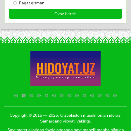
Faqat qisman
Copyright © 2015 — 2026. O‘zbekiston musulmonlari idorasi
Samarqand viloyati vakilligi.
Sayt materiallaridan foydalanganda sayt manzili manba sifatida