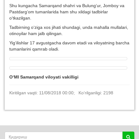
Shu kungacha Samarqand shahri va Bulung‘ur, Jomboy va
Pastdarg‘om tumanlarida ham shu xildagi tadbirlar
o‘tkazilgan.
Tadbirning o‘ziga xos jihati shundagi, unda mahalla mullalari,
otinoyilar ham jalb qilingan.
Yig‘ilishlar 17 avgustgacha davom etadi va viloyatning barcha
tumanlarini qamrab oladi.
O‘MI Samarqand viloyati vakilligi
Kiritilgan vaqti: 11/08/2018 00:00; Ko‘rilganligi: 2198