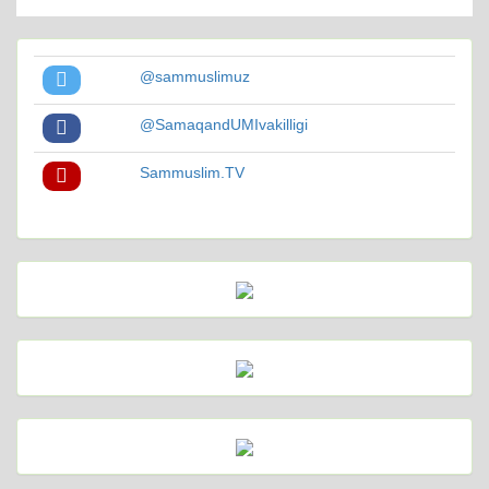
@sammuslimuz
@SamaqandUMIvakilligi
Sammuslim.TV