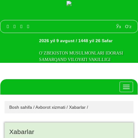
Ўз
O‘z
2026 yil 9 avgust / 1448 yil 26 Safar
O‘ZBEKISTON MUSULMONLARI IDORASI
SAMARQAND VILOYATI VAKILLIGI
Toggl
naviga
Bosh sahifa
/
Axborot xizmati
/
Xabarlar
/
Xabarlar