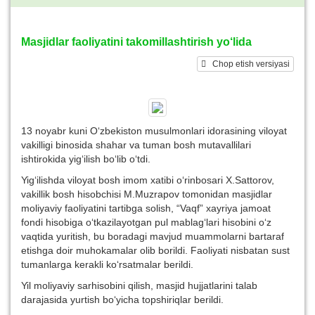
Masjidlar faoliyatini takomillashtirish yo‘lida
Chop etish versiyasi
13 noyabr kuni O‘zbekiston musulmonlari idorasining viloyat
vakilligi binosida shahar va tuman bosh mutavallilari
ishtirokida yig‘ilish bo‘lib o‘tdi.
Yig‘ilishda viloyat bosh imom xatibi o‘rinbosari X.Sattorov,
vakillik bosh hisobchisi M.Muzrapov tomonidan masjidlar
moliyaviy faoliyatini tartibga solish, “Vaqf” xayriya jamoat
fondi hisobiga o‘tkazilayotgan pul mablag‘lari hisobini o‘z
vaqtida yuritish, bu boradagi mavjud muammolarni bartaraf
etishga doir muhokamalar olib borildi. Faoliyati nisbatan sust
tumanlarga kerakli ko‘rsatmalar berildi.
Yil moliyaviy sarhisobini qilish, masjid hujjatlarini talab
darajasida yurtish bo‘yicha topshiriqlar berildi.