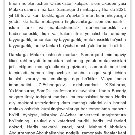
Imom noiblar uchun O‘zbekiston xalqaro islom akademiyasi
Malaka oshirish markazi Samarqand mintaqaviy filialida 2021
yil 18 fevral kuni boshlangan o‘quvlar 3 mart kuni nihoyasiga
yetdi. Ikki hafta mobaynida tinglovchilarga islomshunoslik -
islom tarixi va manbashunoslik, qur'onshunoslik va
hadisshunoslik, fiqh va kalom ilmi yo‘nalishida umumiy
tayyorgarlik, umumkasbiy tayyorgarlik, mutaxassislik bo‘yicha
tayyorgarlik, tanlov fanlari bo‘yicha mashg‘ulotlar bo‘lib o‘tdi.
Darslarga Malaka oshirish markazi Samarqand mintaqaviy
filiali rahbariyati tomonidan sohaning yetuk mutaxassislari
jalb etilgani mashg‘ulotlarning qiziqarli, samarali bo‘lishini
ta'minladi hamda tinglovchilar ushbu qisqa vaqt ichida
ko‘plab zaruriy ma'lumotlarga ega bo‘ldilar. Viloyat bosh
imom-xatibi Z.Eshonqulov, o‘rinbosarlari X.Sattarov,
Yo.Mansurov, SamDU professor-o‘qituvchilari, Imom Buxoriy
xalqaro ilmiy tadqiqot markazi mutaxassislari hamda Hadis
oliy maktabi ustozlarining dars mashg‘ulotlarini olib borishi
malaka oshirish kursi tinglovchilariga har tomonlama manzur
bo‘ldi. Ayniqsa, Misrning Al-Azhar universiteti magistratura
bo‘limining usulud din kafedrasi mudiri, hadis ilmi fanlari
doktori, Hadis maktabi ustozi, prof. Mahmud Abdulloh
Abdurrahmon Abduhalimning notiqlik, zamonaviy firqalar kabi