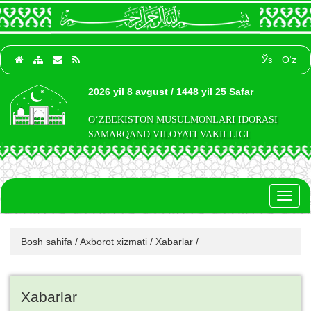
Ўз
O‘z
2026 yil 8 avgust / 1448 yil 25 Safar
O‘ZBEKISTON MUSULMONLARI IDORASI
SAMARQAND VILOYATI VAKILLIGI
Toggl
naviga
Bosh sahifa
/
Axborot xizmati
/
Xabarlar
/
Xabarlar