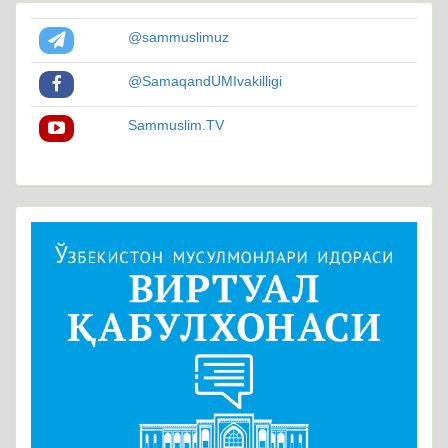
@sammuslimuz
@SamaqandUMIvakilligi
Sammuslim.TV