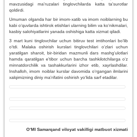
mavzusidagi ma'ruzalari tinglovchilarda katta ta'surotlar
qoldirdi.
Umuman olganda har bir imom-xatib va imom noiblarning bu
kabi o‘quvlarda ishtirok etishlari ularning bilim va ko‘nikmalari,
kasbiy salohiyatlarini yanada oshishiga katta xizmat qiladi.
3 mart kuni tinglovchilar uchun bitiruv test imtihonlari bo‘lib
o‘tdi. Malaka oshirish kurslari tinglovchilari o‘zlari uchun
yaratilgan sharoit, bir-biridan mazmunli dars mashg‘ulotlari
hamda qaratilgan e'tibor uchun barcha tashkilotchilarga o‘z
minnatdorchilik va tashakkurlarini izhor etib, xayrlashdilar.
Inshalloh, imom noiblar kurslar davomida o‘rgangan ilmlarini
xalqimizning diniy ma'rifatini oshirish yo‘lida sarf etadilar.
O‘MI Samarqand viloyat vakilligi matbuot xizmati