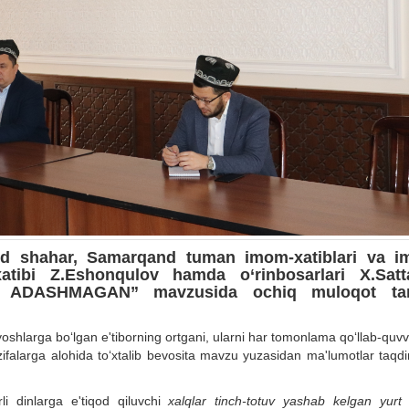
and shahar, Samarqand tuman imom-xatiblari va 
atibi Z.Eshonqulov hamda o‘rinbosarlari X.Satt
Y ADASHMAGAN” mavzusida ochiq muloqot tar
oshlarga bo‘lgan e'tiborning ortgani, ularni har tomonlama qo‘llab-quv
ifalarga alohida to‘xtalib bevosita mavzu yuzasidan ma'lumotlar taqdi
i dinlarga e'tiqod qiluvchi
xalqlar tinch-totuv yashab kelgan yurt 