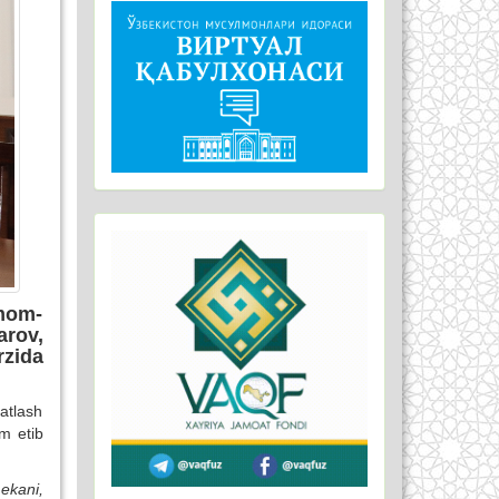
imom-
arov,
zida
vatlash
m etib
ekani,