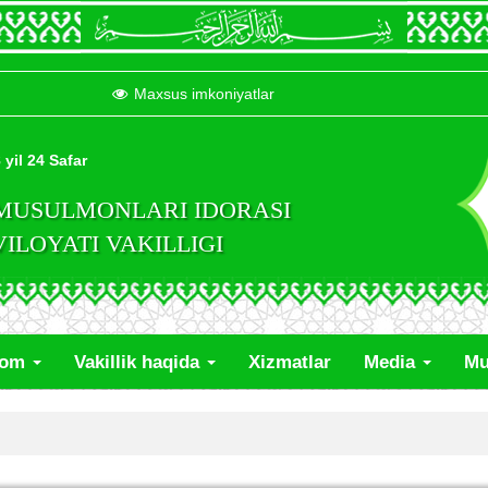
Maxsus imkoniyatlar
 yil 24 Safar
 MUSULMONLARI IDORASI
LOYATI VAKILLIGI
lom
Vakillik haqida
Xizmatlar
Media
Mu