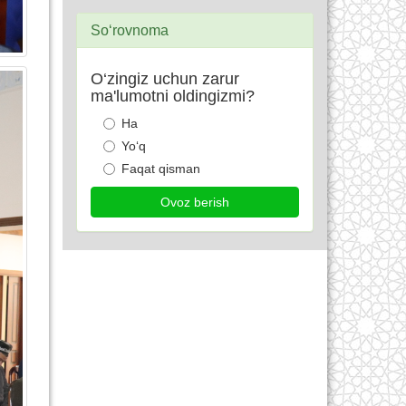
So‘rovnoma
O‘zingiz uchun zarur
ma'lumotni oldingizmi?
Ha
Yo‘q
Faqat qisman