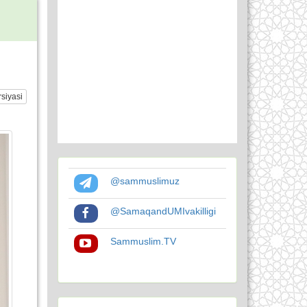
siyasi
@sammuslimuz
@SamaqandUMIvakilligi
Sammuslim.TV