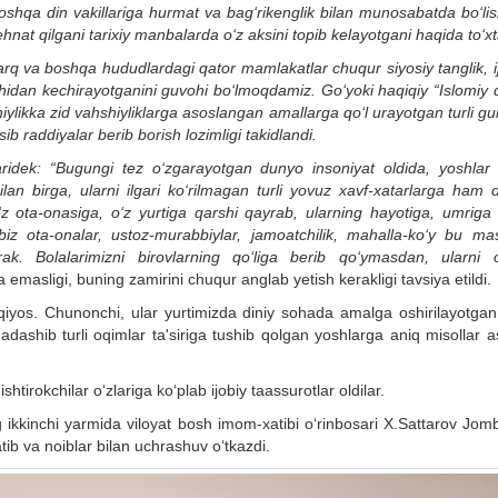
shqa din vakillariga hurmat va bag‘rikenglik bilan munosabatda bo‘lis
hnat qilgani tarixiy manbalarda o‘z aksini topib kelayotgani haqida to‘xt
q va boshqa hududlardagi qator mamlakatlar chuqur siyosiy tanglik, ij
oshidan kechirayotganini guvohi bo‘lmoqdamiz. Go‘yoki haqiqiy “
I
slomiy 
niylikka zid vahshiyliklarga asoslangan amallarga qo‘l urayotgan turli g
b raddiyalar berib borish lozimligi takidlandi.
aridek:
“Bugungi tez o‘zgarayotgan dunyo insoniyat oldida, yoshlar 
an birga, ularni ilgari ko‘rilmagan turli yovuz xavf-xatarlarga ham 
o‘z ota-onasiga, o‘z yurtiga qarshi qayrab, ularning hayotiga, umriga
biz ota-onalar, ustoz-murabbiylar, jamoatchilik, mahalla-ko‘y bu ma
ak. Bolalarimizni birovlarning qo‘liga berib qo‘ymasdan, ularni o
ga emasligi, buning zamirini chuqur anglab yetish kerakligi tavsiya etildi.
qiyos. Chunonchi, ular yurtimizda diniy sohada amalga oshirilayotgan
 adashib turli oqimlar ta'siriga tushib qolgan yoshlarga aniq misollar 
tirokchilar o‘zlariga ko‘plab ijobiy taassurotlar oldilar.
 ikkinchi yarmida viloyat bosh imom-xatibi o‘rinbosari X.Sattarov Jom
ib va noiblar bilan uchrashuv o‘tkazdi.