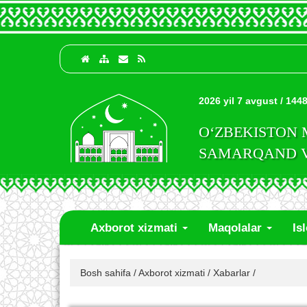
2026 yil 7 avgust / 1448
O‘ZBEKISTON
SAMARQAND VI
Axborot xizmati
Maqolalar
Is
Bosh sahifa
/
Axborot xizmati
/
Xabarlar
/