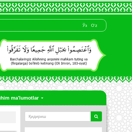
Ўз
O‘z
him ma'lumotlar