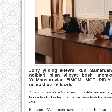
Joriy yilning 9-fevral kuni Samarq
noiblari bilan viloyat bosh imom-x
Yo.Mansurovlar “IMOM MOTURIDI
uchrashuv o‘tkazdi.
Z.Eshonqulov o‘z so‘zida keyingi paytda yurtimizda y
borasida olib borilayotgan ishlar hamda dolzarb vaz
o‘tdi.
Hususan, O‘zbekiston azaldan ko‘p millatli va turl