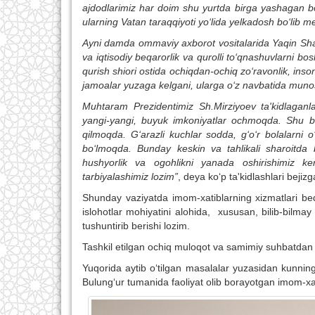
ajdodlarimiz har doim shu yurtda birga yashagan bo
ularning Vatan taraqqiyoti yo‘lida yelkadosh bo‘lib me
Ayni damda ommaviy axborot vositalarida Yaqin Shar
va iqtisodiy beqarorlik va qurolli to‘qnashuvlarni b
qurish shiori ostida ochiqdan-ochiq zo‘ravonlik, inso
jamoalar
yuzaga
ke
l
gani, ularga o‘z navbatida munosi
Muhtaram Prezidentimiz Sh.Mirziyoev ta'kidlaganl
yangi-yangi, buyuk imkoniyatlar ochmoqda. Shu bil
qilmoqda. G‘arazli kuchlar sodda, g‘o‘r bolalarni 
bo‘lmoqda. Bunday keskin va tahlikali sharoitda 
hushyorlik va ogohlikni yanada oshirishimiz ker
tarbiyalashimiz lozim”
, deya ko‘p ta'kidlashlari bejiz
Shunday vaziyatda imom-xatiblarning xizmatlari be
islohotlar mohiyatini alohida, xususan, bilib-bilmay
tushuntirib berishi lozim.
Tashkil etilgan ochiq muloqot va samimiy suhbatdan ish
Yuqorida aytib o‘tilgan masalalar yuzasidan kunning
Bulung‘ur tumanida faoliyat olib borayotgan imom-xat