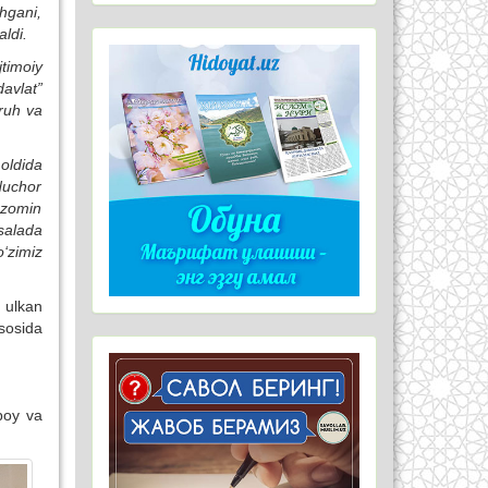
hgani,
aldi.
timoiy
davlat”
uruh va
oldida
duchor
 zomin
salada
‘zimiz
 ulkan
asosida
boy va