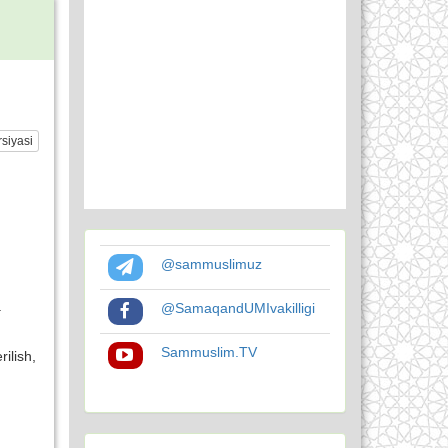
siyasi
@sammuslimuz
a
@SamaqandUMIvakilligi
Sammuslim.TV
ilish,