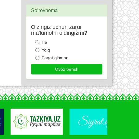
So‘rovnoma
O‘zingiz uchun zarur
ma'lumotni oldingizmi?
Ha
Yo‘q
Faqat qisman