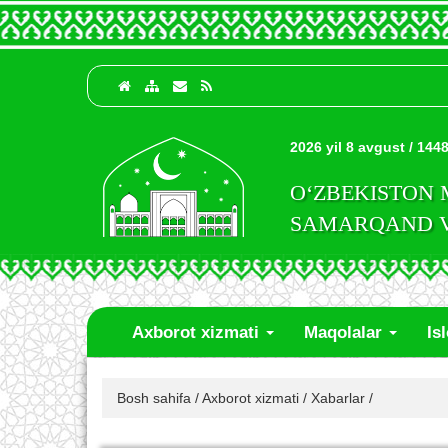
2026 yil 8 avgust / 1448
O‘ZBEKISTON
SAMARQAND VI
Axborot xizmati
Maqolalar
Is
Bosh sahifa
/
Axborot xizmati
/
Xabarlar
/