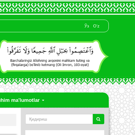
Ўз
O‘z
him ma'lumotlar