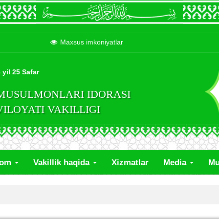
Maxsus imkoniyatlar
 yil 25 Safar
 MUSULMONLARI IDORASI
LOYATI VAKILLIGI
lom
Vakillik haqida
Xizmatlar
Media
Mu